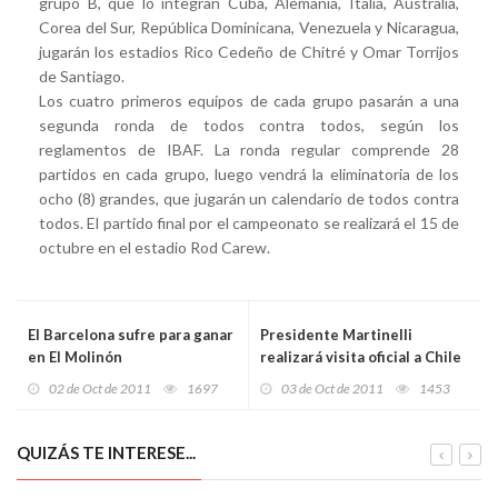
grupo B, que lo integran Cuba, Alemania, Italia, Australia,
Corea del Sur, República Dominicana, Venezuela y Nicaragua,
jugarán los estadios Rico Cedeño de Chitré y Omar Torrijos
de Santiago.
Los cuatro primeros equipos de cada grupo pasarán a una
segunda ronda de todos contra todos, según los
reglamentos de IBAF. La ronda regular comprende 28
partidos en cada grupo, luego vendrá la eliminatoria de los
ocho (8) grandes, que jugarán un calendario de todos contra
todos. El partido final por el campeonato se realizará el 15 de
octubre en el estadio Rod Carew.
El Barcelona sufre para ganar
Presidente Martinelli
en El Molinón
realizará visita oficial a Chile
02 de Oct de 2011
1697
03 de Oct de 2011
1453
QUIZÁS TE INTERESE...