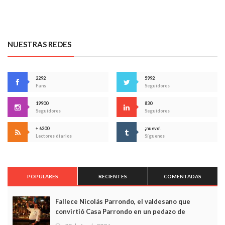
NUESTRAS REDES
2292
5992
Fans
Seguidores
19900
830
Seguidores
Seguidores
+ 6200
¡nuevo!
Lectores diarios
Síguenos
POPULARES
RECIENTES
COMENTADAS
Fallece Nicolás Parrondo, el valdesano que
convirtió Casa Parrondo en un pedazo de
Asturias en Madrid