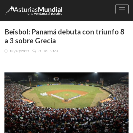
Naveg
Beisbol: Panamá debuta con triunfo 8
a 3 sobre Grecia
03/10/2011
0
2161