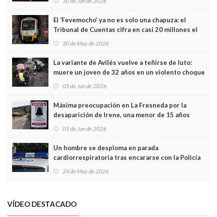
30 de Jun de 2026
El ‘Fevemocho’ ya no es solo una chapuza: el
Tribunal de Cuentas cifra en casi 20 millones el
sobrecoste de los trenes que no cabían por los
30 de May de 2026
túneles
La variante de Avilés vuelve a teñirse de luto:
muere un joven de 32 años en un violento choque
frontal
05 de Jun de 2026
Máxima preocupación en La Fresneda por la
desaparición de Irene, una menor de 15 años
03 de Jun de 2026
Un hombre se desploma en parada
cardiorrespiratoria tras encararse con la Policía
Local en Luanco
24 de May de 2026
VÍDEO DESTACADO