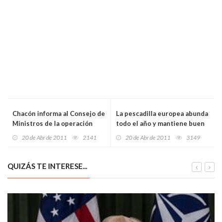
Chacón informa al Consejo de
La pescadilla europea abunda
Ministros de la operación
todo el año y mantiene buen
militar en Libia
precio
20 de Abr de 2011
2141
20 de Abr de 2011
3149
QUIZÁS TE INTERESE...