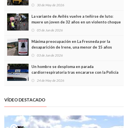
sobrecoste de los trenes que no cabían por los
30 de May de 2026
túneles
La variante de Avilés vuelve a teñirse de luto:
muere un joven de 32 años en un violento choque
frontal
05 de Jun de 2026
Máxima preocupación en La Fresneda por la
desaparición de Irene, una menor de 15 años
03 de Jun de 2026
Un hombre se desploma en parada
cardiorrespiratoria tras encararse con la Policía
Local en Luanco
24 de May de 2026
VÍDEO DESTACADO