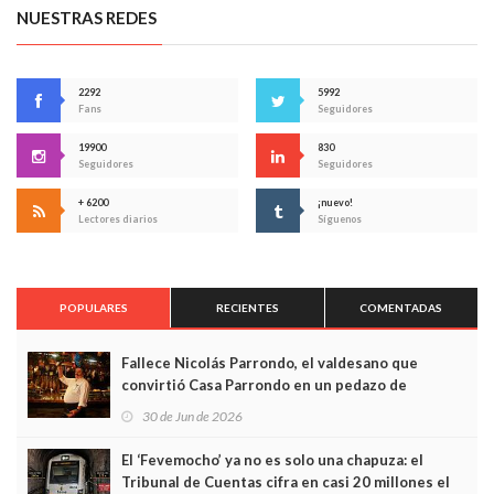
NUESTRAS REDES
2292
5992
Fans
Seguidores
19900
830
Seguidores
Seguidores
+ 6200
¡nuevo!
Lectores diarios
Síguenos
POPULARES
RECIENTES
COMENTADAS
Fallece Nicolás Parrondo, el valdesano que
convirtió Casa Parrondo en un pedazo de
Asturias en Madrid
30 de Jun de 2026
El ‘Fevemocho’ ya no es solo una chapuza: el
Tribunal de Cuentas cifra en casi 20 millones el