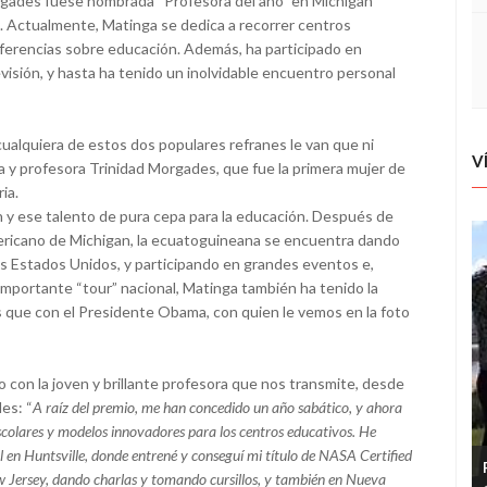
orgades fuese nombrada “Profesora del año” en Michigan
o. Actualmente, Matinga se dedica a recorrer centros
nferencias sobre educación. Además, ha participado en
isión, y hasta ha tenido un inolvidable encuentro personal
”: cualquiera de estos dos populares refranes le van que ni
V
ra y profesora Trinidad Morgades, que fue la primera mujer de
ia.
n y ese talento de pura cepa para la educación. Después de
ericano de Michigan, la ecuatoguineana se encuentra dando
os Estados Unidos, y participando en grandes eventos e,
mportante “tour” nacional, Matinga también ha tenido la
 que con el Presidente Obama, con quien le vemos en la foto
con la joven y brillante profesora que nos transmite, desde
es: “
A raíz del premio, me han concedido un año sabático, y ahora
escolares y modelos innovadores para los centros educativos. He
l en Huntsville, donde entrené y conseguí mi título de NASA Certified
w Jersey, dando charlas y tomando cursillos, y también en Nueva