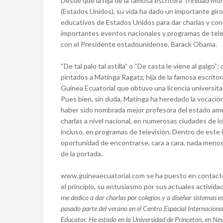
Desde que la hija de la famosa escritora Trinidad M
(Estados Unidos), su vida ha dado un importante gir
educativos de Estados Unidos para dar charlas y co
importantes eventos nacionales y programas de telev
con el Presidente estadounidense, Barack Obama.
“De tal palo tal astilla” o “De casta le viene al galgo
pintados a Matinga Ragatz, hija de la famosa escrito
Guinea Ecuatorial que obtuvo una licencia universitar
Pues bien, sin duda, Matinga ha heredado la vocació
haber sido nombrada mejor profesora del estado am
charlas a nivel nacional, en numerosas ciudades de l
incluso, en programas de televisión
.
Dentro de este i
oportunidad de encontrarse, cara a cara, nada menos
de la portada.
www.guineaecuatorial.com se ha puesto en contacto 
el principio, su entusiasmo por sus actuales actividad
me dedico a dar charlas por colegios y a diseñar sistemas 
pasado parte del verano en el
Centro Espacial Internaciona
Educator. He estado en la Universidad de Princeton, en Ne