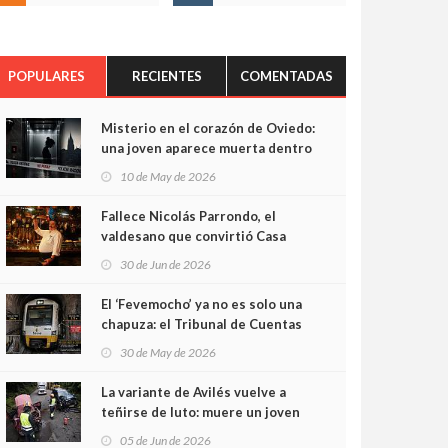
POPULARES
RECIENTES
COMENTADAS
Misterio en el corazón de Oviedo:
una joven aparece muerta dentro
del ascensor de su edificio y las
10 de May de 2026
cámaras captan sus últimos
minutos
Fallece Nicolás Parrondo, el
valdesano que convirtió Casa
Parrondo en un pedazo de
30 de Jun de 2026
Asturias en Madrid
El ‘Fevemocho’ ya no es solo una
chapuza: el Tribunal de Cuentas
cifra en casi 20 millones el
30 de May de 2026
sobrecoste de los trenes que no
cabían por los túneles
La variante de Avilés vuelve a
teñirse de luto: muere un joven
de 32 años en un violento choque
05 de Jun de 2026