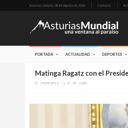
Asturias,
Sábado, 08 de Agosto de 2026
Contacto
Avi
PORTADA
ACTUALIDAD
DEPORTES
Matinga Ragatz con el Presi
29/09/2011
0
2184