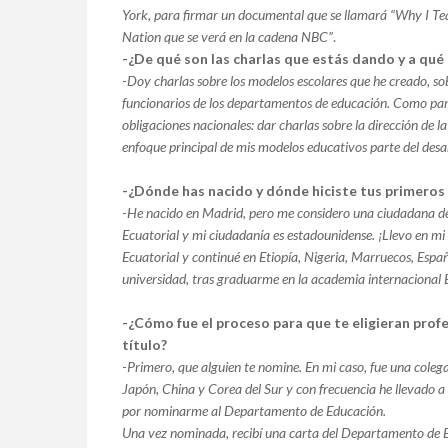
York, para firmar un documental que se llamará “Why I Tea
Nation que se verá en la cadena NBC”
.
-¿De qué son las charlas que estás dando y a qué 
-
Doy charlas sobre los modelos escolares que he creado, so
funcionarios de los departamentos de educación. Como part
obligaciones nacionales: dar charlas sobre la dirección de la
enfoque principal de mis modelos educativos parte del des
-¿Dónde has nacido y dónde hiciste tus primeros
-
He nacido en Madrid, pero me considero una ciudadana de
Ecuatorial y mi ciudadanía es estadounidense. ¡Llevo en m
Ecuatorial y continué en Etiopía, Nigeria, Marruecos, Esp
universidad, tras graduarme en la academia internacional 
-¿Cómo fue el proceso para que te eligieran prof
título?
-
Primero, que alguien te nomine. En mi caso, fue una colega,
Japón, China y Corea del Sur y con frecuencia he llevado a
por nominarme al Departamento de Educación.
Una vez nominada, recibí una carta del Departamento de E