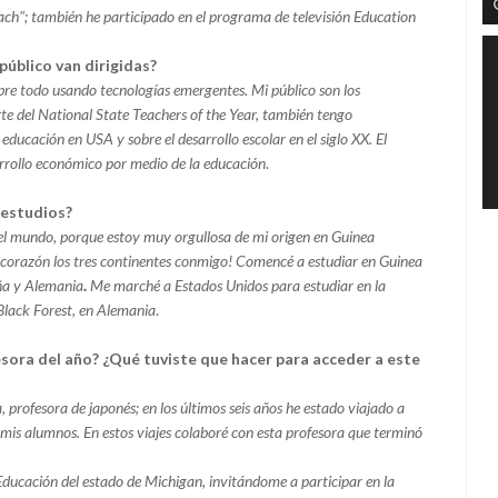
ch"; también he participado en el programa de televisión Education
público van dirigidas?
bre todo usando tecnologías emergentes. Mi público son los
e del National State Teachers of the Year, también tengo
 educación en USA y sobre el desarrollo escolar en el siglo XX. El
arrollo económico por medio de la educación
.
 estudios?
l mundo, porque estoy muy orgullosa de mi origen en Guinea
i corazón los tres continentes conmigo! Comencé a estudiar en Guinea
aña y Alemania
.
Me marché a Estados Unidos para estudiar en la
Black Forest, en Alemania
.
esora del año? ¿Qué tuviste que hacer para acceder a este
 profesora de japonés; en los últimos seis años he estado viajado a
 mis alumnos. En estos viajes colaboré con esta profesora que terminó
ducación del estado de Michigan, invitándome a participar en la