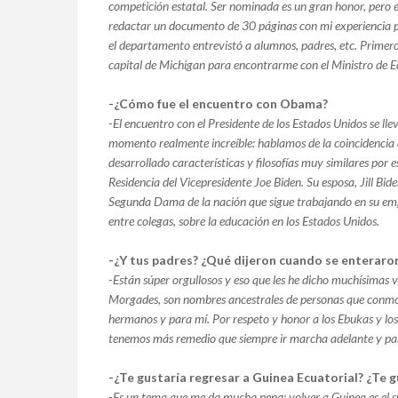
competición estatal. Ser nominada es un gran honor, pero en
redactar un documento de 30 páginas con mi experiencia 
el departamento entrevistó a alumnos, padres, etc. Primero g
capital de Michigan para encontrarme con el Ministro de Ed
-¿Cómo fue el encuentro con Obama?
-
El encuentro con el Presidente de los Estados Unidos se ll
momento realmente increíble: hablamos de la coincidencia
desarrollado características y filosofías muy similares por e
Residencia del Vicepresidente Joe Biden. Su esposa, Jill Bi
Segunda Dama de la nación que sigue trabajando en su emp
entre colegas, sobre la educación en los Estados Unidos.
-¿Y tus padres? ¿Qué dijeron cuando se enteraro
-
Están súper orgullosos y eso que les he dicho muchísimas ve
Morgades, son nombres ancestrales de personas que conmov
hermanos y para mí. Por respeto y honor a los Ebukas y lo
tenemos más remedio que siempre ir marcha adelante y par
-¿Te gustaría regresar a Guinea Ecuatorial? ¿Te g
-
Es un tema que me da mucha pena: volver a Guinea es el s