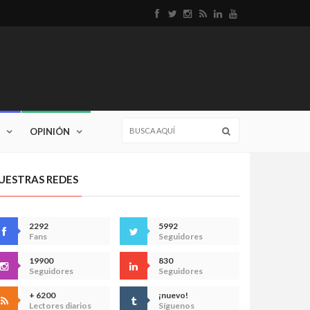
OPINIÓN
UESTRAS REDES
2292
5992
Fans
Seguidores
19900
830
Seguidores
Seguidores
+ 6200
¡nuevo!
Lectores diarios
Síguenos