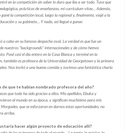
tré en la competición sin saber lo duro que iba a ser todo. Tuve que
pedagógica, prácticas de enseñanzas, mi currículum vitae… Además,
ané la competición local, luego la regional y, finalmente, viajé a la
ucación y su gabinete… Y nada, así llegué a ganar.
evó a cabo en su famoso despacho oval. La verdad es que fue un
 de nuestros “backgrounds” internacionales y de cómo hemos
sto. Pasé casi el día entero en la Casa Blanca y terminé en la
den, también es profesora de la Universidad de Georgetown y la primera
leo. Nos invitó a una buena comida y tuvimos una fantástica charla
n de que te habían nombrado profesora del año?
ces que todo ha sido gracias a ellos. Mis apellidos, Ebuka y
ieron al mundo en su época, y significan muchísimo para mis
s Morgades, que se esforzaron en darnos estas oportunidades, no
a arriba.
ustaría hacer algún proyecto de educación allí?
ueño de los guineanos de todo el mundo… La gente, la música, la