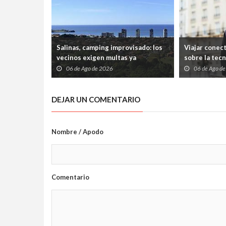
Salinas, camping improvisado: los
Viajar conec
vecinos exigen multas ya
sobre la tec
06 de Ago de 2026
06 de Ago d
DEJAR UN COMENTARIO
Nombre / Apodo
Comentario