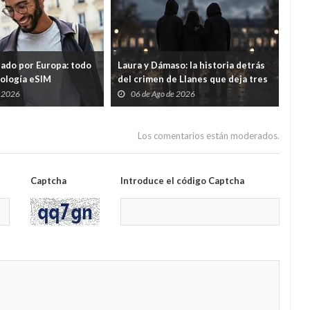
tado por Europa: todo
Laura y Dámaso: la historia detrás
El 
nología eSIM
del crimen de Llanes que deja tres
cad
hijos huérfanos
sid
e 2026
06 de Ago de 2026
0
Guar
por
Los comentarios están moderados.
Captcha
Introduce el código Captcha