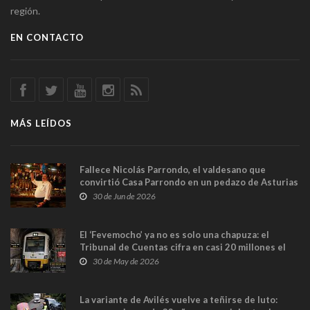
región.
EN CONTACTO
MÁS LEÍDOS
Fallece Nicolás Parrondo, el valdesano que
convirtió Casa Parrondo en un pedazo de Asturias
en Madrid
30 de Jun de 2026
El ‘Fevemocho’ ya no es solo una chapuza: el
Tribunal de Cuentas cifra en casi 20 millones el
sobrecoste de los trenes que no cabían por los
30 de May de 2026
túneles
La variante de Avilés vuelve a teñirse de luto: