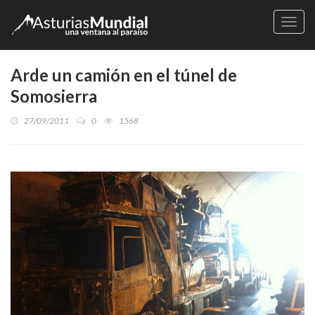
Naveg
Arde un camión en el túnel de
Somosierra
27/09/2011
0
1568