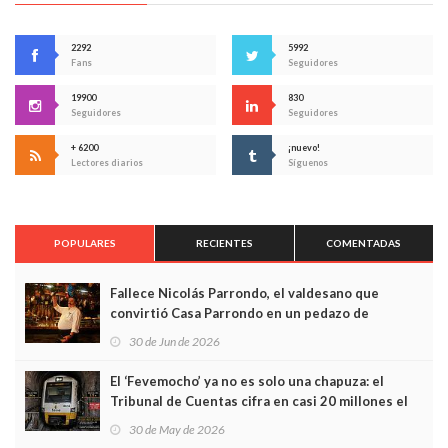
2292
5992
Fans
Seguidores
19900
830
Seguidores
Seguidores
+ 6200
¡nuevo!
Lectores diarios
Síguenos
POPULARES
RECIENTES
COMENTADAS
Fallece Nicolás Parrondo, el valdesano que
convirtió Casa Parrondo en un pedazo de
Asturias en Madrid
30 de Jun de 2026
El ‘Fevemocho’ ya no es solo una chapuza: el
Tribunal de Cuentas cifra en casi 20 millones el
sobrecoste de los trenes que no cabían por los
30 de May de 2026
túneles