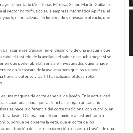
r agroalimentario (Aceitunas Miroliva, Simón Martín Guijuelo,
l sector hortofrutícola), la empresa informática Aplifisa, el
onypack, especializada en loncheado y envasado al vacio, que
 y La Iscariense trabajan en el desarrollo de una máquina que
 a cabo el tostado de la avellana el sabor es mucho mejor si se
ienen que poder abrirla”, señala el investigador, quien añade
rtura en la cáscara de la avellana para que los usuarios
a tiene la patente y Cartif ha realizado el desarrollo
o.
 es una máquina de corte especial de jamón. En la actualidad
ezas cuadradas para que las lonchas tengan un tamaño
nas se hace, a diferencia del corte tradicional con cuchillo, en
o detalla Javier Olmos, “para el consumidor acostumbrado a
illo, porque se observa la veta, que el corte de los
automatización del corte en dirección a la veta a través de una