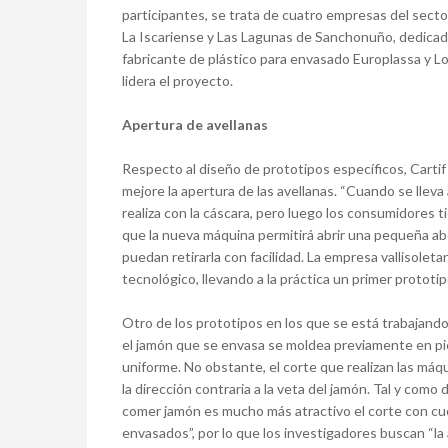
participantes, se trata de cuatro empresas del secto
La Iscariense y Las Lagunas de Sanchonuño, dedicada a
fabricante de plástico para envasado Europlassa y L
lidera el proyecto.
Apertura de avellanas
Respecto al diseño de prototipos específicos, Cartif
mejore la apertura de las avellanas. “Cuando se lleva
realiza con la cáscara, pero luego los consumidores t
que la nueva máquina permitirá abrir una pequeña abe
puedan retirarla con facilidad. La empresa vallisoletan
tecnológico, llevando a la práctica un primer prototip
Otro de los prototipos en los que se está trabajando
el jamón que se envasa se moldea previamente en pi
uniforme. No obstante, el corte que realizan las máqui
la dirección contraria a la veta del jamón. Tal y com
comer jamón es mucho más atractivo el corte con cuch
envasados”, por lo que los investigadores buscan “la 