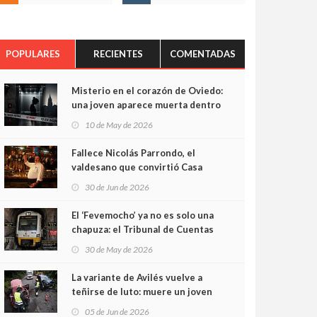
POPULARES
RECIENTES
COMENTADAS
Misterio en el corazón de Oviedo:
una joven aparece muerta dentro
del ascensor de su edificio y las
10 de May de 2026
cámaras captan sus últimos
minutos
Fallece Nicolás Parrondo, el
valdesano que convirtió Casa
Parrondo en un pedazo de
30 de Jun de 2026
Asturias en Madrid
El ‘Fevemocho’ ya no es solo una
chapuza: el Tribunal de Cuentas
cifra en casi 20 millones el
30 de May de 2026
sobrecoste de los trenes que no
cabían por los túneles
La variante de Avilés vuelve a
teñirse de luto: muere un joven
de 32 años en un violento choque
05 de Jun de 2026