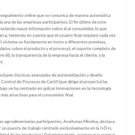
e seguimiento online que se comunica de manera automática
a una de las empresas participantes. El fin último de este
freciendo mayor información sobre él al consumidor, lo que
marca, teniendo en cuenta que el usuario final requiere cada vez
l sistema se fundamenta en torno a diferentes premisas,
 datos sobre el producto y el proceso); el soporte completo de
él); la transparencia de la empresa hacia el cliente, y la
t.
 incluyen técnicas avanzadas de automatización y diseño
Control de Procesos de Cartif (que dirige el proyecto) ha
abajo se ha centrado en aplicar innovaciones en la tecnología
ás atractivas para el consumidor final.
s agroalimentarias participantes, Aceitunas Miroliva, destaca
ar un puesto de trabajo centrado exclusivamente en la I+D+i,
calidad de los productos”. Del mismo modo, asegura que aunque