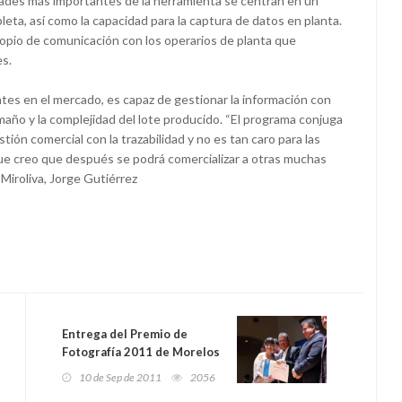
ades más importantes de la herramienta se centran en un
eta, así como la capacidad para la captura de datos en planta.
ropio de comunicación con los operarios de planta que
es.
tes en el mercado, es capaz de gestionar la información con
año y la complejidad del lote producido. “El programa conjuga
tión comercial con la trazabilidad y no es tan caro para las
ue creo que después se podrá comercializar a otras muchas
Miroliva, Jorge Gutiérrez
Entrega del Premio de
Fotografía 2011 de Morelos
e inaugurada la Exposición
10 de Sep de 2011
2056
Morelos FotoFest