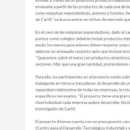
innovar a través de un ambicioso proyecto colaborativ
envasado a partir de los productos de cada una de la
como máquinas expendedoras, aviones u hoteles. Seg
de Cartif, “se busca entrar en nichos de mercado qu
En el caso de las máquinas expendedoras, dado el ca
puntos como colegios deberán incluir productos más 
modo, los menús para aviones deben respetar unas di
elaborar un envasado conjunto apto que incluya lonc
“Queremos cubrir el menú con productos atractivos,
sectores. Más que una gran cantidad, pretendemos 
Para ello, los participantes en el proyecto están cu
trabajando en torno a tres pilares: el desarrollo de 
capacidad colaborativa de todas las empresas, la cre
específicos necesarios. “El proyecto tiene una gran a
nivel individual cada empresa quiere desarrollar técn
investigador de Cartif.
El proyecto Atenea cuenta con un presupuesto cerca
(Centro para el Desarrollo Tecnológico Industrial) y