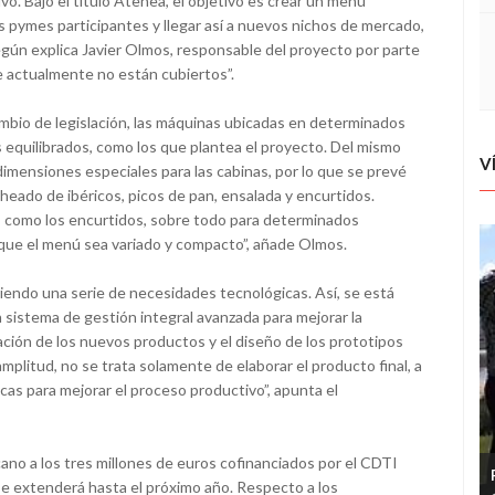
o. Bajo el título Atenea, el objetivo es crear un menú
s pymes participantes y llegar así a nuevos nichos de mercado,
ún explica Javier Olmos, responsable del proyecto por parte
e actualmente no están cubiertos”.
mbio de legislación, las máquinas ubicadas en determinados
equilibrados, como los que plantea el proyecto. Del mismo
V
mensiones especiales para las cabinas, por lo que se prevé
heado de ibéricos, picos de pan, ensalada y encurtidos.
 como los encurtidos, sobre todo para determinados
que el menú sea variado y compacto”, añade Olmos.
briendo una serie de necesidades tecnológicas. Así, se está
un sistema de gestión integral avanzada para mejorar la
ación de los nuevos productos y el diseño de los prototipos
mplitud, no se trata solamente de elaborar el producto final, a
icas para mejorar el proceso productivo”, apunta el
no a los tres millones de euros cofinanciados por el CDTI
 se extenderá hasta el próximo año. Respecto a los