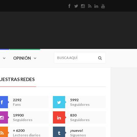
OPINIÓN
UESTRAS REDES
2292
5992
Fans
Seguidores
19900
830
Seguidores
Seguidores
+ 6200
¡nuevo!
Lectores diarios
Síguenos