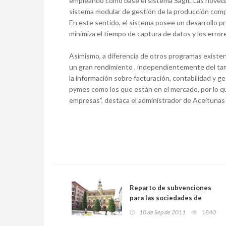
empleando como base el sistema Sagit. Las noved
sistema modular de gestión de la producción compl
En este sentido, el sistema posee un desarrollo p
minimiza el tiempo de captura de datos y los error
Asimismo, a diferencia de otros programas existen
un gran rendimiento , independientemente del tam
la información sobre facturación, contabilidad y ges
pymes como los que están en el mercado, por lo q
empresas”, destaca el administrador de Aceitunas 
Reparto de subvenciones
para las sociedades de
festejos, ONG y
10 de Sep de 2011
1840
asociaciones culturales y de