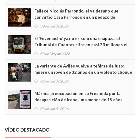
Fallece Nicolás Parrondo, el valdesano que
convirtió Casa Parrondo en un pedazo de
Asturias en Madrid
30 de Jun de 2026
El ‘Fevemocho’ ya no es solo una chapuza: el
Tribunal de Cuentas cifra en casi 20 millones el
sobrecoste de los trenes que no cabían por los
30 de May de 2026
túneles
La variante de Avilés vuelve a teñirse de luto:
muere un joven de 32 años en un violento choque
frontal
05 de Jun de 2026
Máxima preocupación en La Fresneda por la
desaparición de Irene, una menor de 15 años
03 de Jun de 2026
VÍDEO DESTACADO