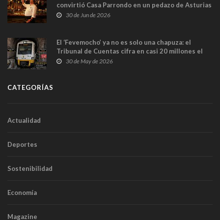
convirtió Casa Parrondo en un pedazo de Asturias
en Madrid
30 de Jun de 2026
El ‘Fevemocho’ ya no es solo una chapuza: el
Tribunal de Cuentas cifra en casi 20 millones el
sobrecoste de los trenes que no cabían por los
30 de May de 2026
túneles
CATEGORÍAS
Actualidad
Deportes
Sostenibilidad
Economía
Magazine