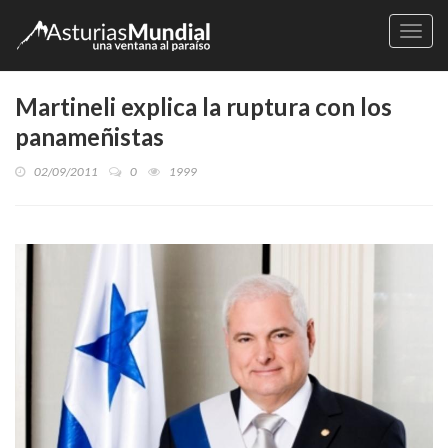
Naveg
Martineli explica la ruptura con los
panameñistas
02/09/2011
0
1999