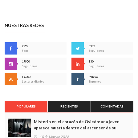
NUESTRAS REDES
2292
5992
Fans
Seguidores
19900
830
Seguidores
Seguidores
+ 6200
¡nuevo!
Lectores diarios
Síguenos
POPULARES
RECIENTES
COMENTADAS
Misterio en el corazón de Oviedo: una joven
aparece muerta dentro del ascensor de su
edificio y las cámaras captan sus últimos minutos
10 de May de 2026