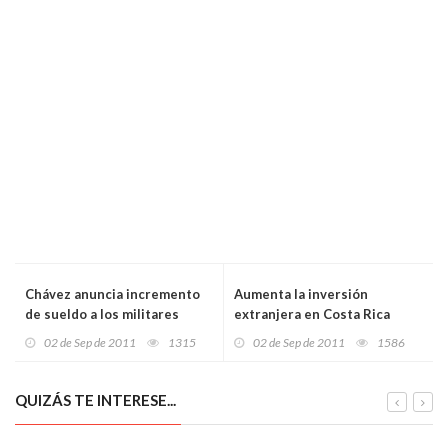
Chávez anuncia incremento
Aumenta la inversión
de sueldo a los militares
extranjera en Costa Rica
02 de Sep de 2011
1315
02 de Sep de 2011
1586
QUIZÁS TE INTERESE...