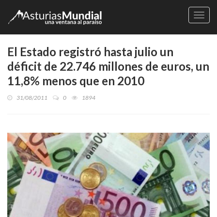
Naveg
El Estado registró hasta julio un
déficit de 22.746 millones de euros, un
11,8% menos que en 2010
31/08/2011
0
1894