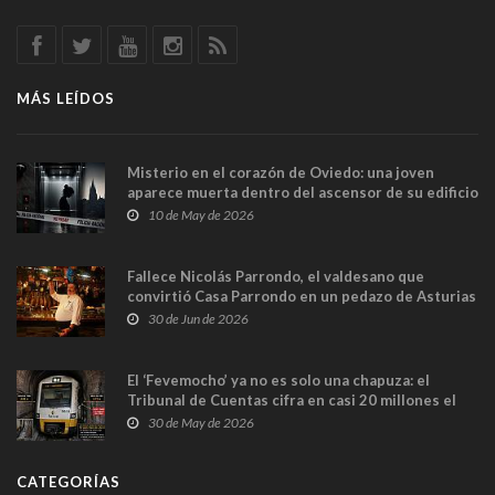
MÁS LEÍDOS
Misterio en el corazón de Oviedo: una joven
aparece muerta dentro del ascensor de su edificio
y las cámaras captan sus últimos minutos
10 de May de 2026
Fallece Nicolás Parrondo, el valdesano que
convirtió Casa Parrondo en un pedazo de Asturias
en Madrid
30 de Jun de 2026
El ‘Fevemocho’ ya no es solo una chapuza: el
Tribunal de Cuentas cifra en casi 20 millones el
sobrecoste de los trenes que no cabían por los
30 de May de 2026
túneles
CATEGORÍAS