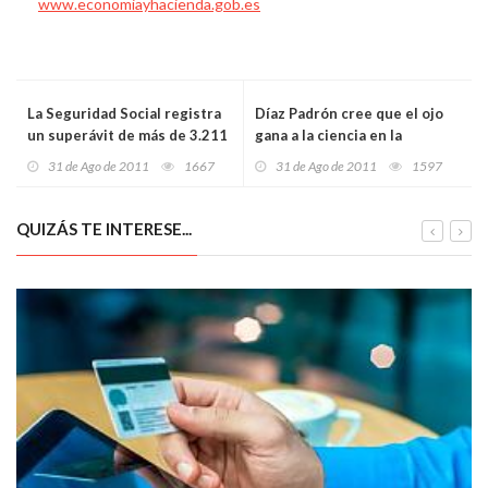
www.economiayhacienda.gob.es
La Seguridad Social registra
Díaz Padrón cree que el ojo
un superávit de más de 3.211
gana a la ciencia en la
millones de euros
identificación del arte
31 de Ago de 2011
1667
31 de Ago de 2011
1597
QUIZÁS TE INTERESE...