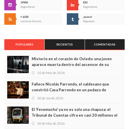
19900
830
Seguidores
Seguidores
+ 6200
¡nuevo!
Lectores diarios
Síguenos
POPULARES
RECIENTES
COMENTADAS
Misterio en el corazón de Oviedo: una joven
aparece muerta dentro del ascensor de su
edificio y las cámaras captan sus últimos minutos
10 de May de 2026
Fallece Nicolás Parrondo, el valdesano que
convirtió Casa Parrondo en un pedazo de
Asturias en Madrid
30 de Jun de 2026
El ‘Fevemocho’ ya no es solo una chapuza: el
Tribunal de Cuentas cifra en casi 20 millones el
sobrecoste de los trenes que no cabían por los
30 de May de 2026
túneles