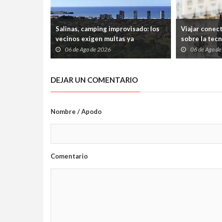
Salinas, camping improvisado: los
Viajar conec
vecinos exigen multas ya
sobre la tec
06 de Ago de 2026
06 de Ago d
DEJAR UN COMENTARIO
Nombre / Apodo
Comentario