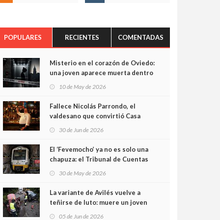
POPULARES
RECIENTES
COMENTADAS
Misterio en el corazón de Oviedo:
una joven aparece muerta dentro
del ascensor de su edificio y las
10 de May de 2026
cámaras captan sus últimos
minutos
Fallece Nicolás Parrondo, el
valdesano que convirtió Casa
Parrondo en un pedazo de
30 de Jun de 2026
Asturias en Madrid
El ‘Fevemocho’ ya no es solo una
chapuza: el Tribunal de Cuentas
cifra en casi 20 millones el
30 de May de 2026
sobrecoste de los trenes que no
cabían por los túneles
La variante de Avilés vuelve a
teñirse de luto: muere un joven
de 32 años en un violento choque
05 de Jun de 2026