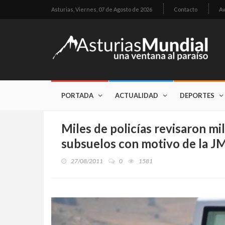
Asturias,
Viernes, 07 de Agosto de 2026
Contacto
Av
PORTADA
ACTUALIDAD
DEPORTES
Miles de policías revisaron mil
subsuelos con motivo de la J
27/08/2011
0
1581