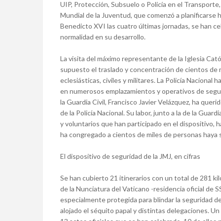
UIP, Protección, Subsuelo o Policía en el Transporte,
Mundial de la Juventud, que comenzó a planificarse
Benedicto XVI las cuatro últimas jornadas, se han ce
normalidad en su desarrollo.
La visita del máximo representante de la Iglesia Cató
supuesto el traslado y concentración de cientos de m
eclesiásticas, civiles y militares. La Policía Nacion
en numerosos emplazamientos y operativos de segurida
la Guardia Civil, Francisco Javier Velázquez, ha queri
de la Policía Nacional. Su labor, junto a la de la Guardi
y voluntarios que han participado en el dispositivo,
ha congregado a cientos de miles de personas haya s
El dispositivo de seguridad de la JMJ, en cifras
Se han cubierto 21 itinerarios con un total de 281 k
de la Nunciatura del Vaticano -residencia oficial de 
especialmente protegida para blindar la seguridad d
alojado el séquito papal y distintas delegaciones. Un