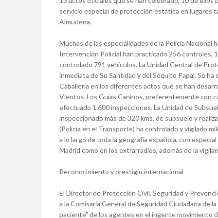
13 actos oficiales que se han celebrado, 10 de ellos
servicio especial de protección estática en lugares t
Almudena.
Muchas de las especialidades de la Policía Nacional 
Intervención Policial han practicado 256 controles, 
controlado 791 vehículos. La Unidad Central de Prot
inmediata de Su Santidad y del Séquito Papal. Se ha
Caballería en los diferentes actos que se han desarr
Vientos. Los Guías Caninos, preferentemente con ca
efectuado 1.600 inspecciones. La Unidad de Subsuel
inspeccionado más de 320 kms. de subsuelo y realiz
(Policía en el Transporte) ha controlado y vigilado mi
a lo largo de toda la geografía española, con especia
Madrid como en los extrarradios, además de la vigila
Reconocimiento y prestigio internacional
El Director de Protección Civil, Seguridad y Preven
a la Comisaría General de Seguridad Ciudadana de la Po
paciente" de los agentes en el ingente movimiento d