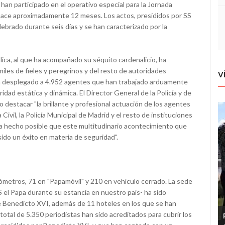
 han participado en el operativo especial para la Jornada
 hace aproximadamente 12 meses. Los actos, presididos por SS
lebrado durante seis días y se han caracterizado por la
lica, al que ha acompañado su séquito cardenalicio, ha
iles de fieles y peregrinos y del resto de autoridades
V
al ha desplegado a 4.952 agentes que han trabajado arduamente
d estática y dinámica. El Director General de la Policía y de
do destacar "la brillante y profesional actuación de los agentes
a Civil, la Policía Municipal de Madrid y el resto de instituciones
 ha hecho posible que este multitudinario acontecimiento que
ido un éxito en materia de seguridad".
ilómetros, 71 en "Papamóvil" y 210 en vehículo cerrado. La sede
SS el Papa durante su estancia en nuestro país- ha sido
e Benedicto XVI, además de 11 hoteles en los que se han
 total de 5.350 periodistas han sido acreditados para cubrir los