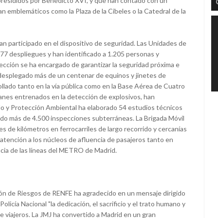
 presididos por Benedicto XVI, y que han contado con un
an emblemáticos como la Plaza de la Cibeles o la Catedral de la
han participado en el dispositivo de seguridad. Las Unidades de
177 despliegues y han identificado a 1.205 personas y
ección se ha encargado de garantizar la seguridad próxima e
 desplegado más de un centenar de equinos y jinetes de
ollado tanto en la vía pública como en la Base Aérea de Cuatro
nes entrenados en la detección de explosivos, han
o y Protección Ambiental ha elaborado 54 estudios técnicos
ado más de 4.500 inspecciones subterráneas. La Brigada Móvil
les de kilómetros en ferrocarriles de largo recorrido y cercanías
l atención a los núcleos de afluencia de pasajeros tanto en
ncia de las líneas del METRO de Madrid.
ción de Riesgos de RENFE ha agradecido en un mensaje dirigido
licía Nacional "la dedicación, el sacrificio y el trato humano y
e viajeros. La JMJ ha convertido a Madrid en un gran