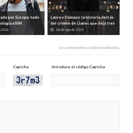
tado por Europa: todo
Laura y Dámaso: la historia detrás
El 
nología eSIM
del crimen de Llanes que deja tres
cad
hijos huérfanos
sid
e 2026
06 de Ago de 2026
0
Guar
por
Los comentarios están moderados.
Captcha
Introduce el código Captcha