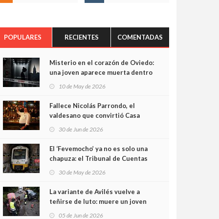
POPULARES
RECIENTES
COMENTADAS
Misterio en el corazón de Oviedo:
una joven aparece muerta dentro
del ascensor de su edificio y las
10 de May de 2026
cámaras captan sus últimos
minutos
Fallece Nicolás Parrondo, el
valdesano que convirtió Casa
Parrondo en un pedazo de
30 de Jun de 2026
Asturias en Madrid
El ‘Fevemocho’ ya no es solo una
chapuza: el Tribunal de Cuentas
cifra en casi 20 millones el
30 de May de 2026
sobrecoste de los trenes que no
cabían por los túneles
La variante de Avilés vuelve a
teñirse de luto: muere un joven
de 32 años en un violento choque
05 de Jun de 2026