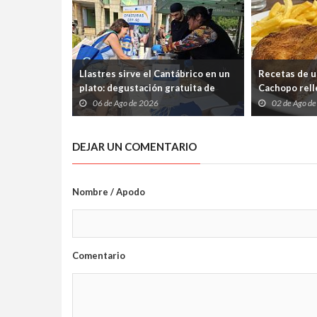
Llastres sirve el Cantábrico en un
Recetas de u
plato: degustación gratuita de
Cachopo relle
merluza a la sidra en el Mercáu
Cabrales (pa
06 de Ago de 2026
02 de Ago d
Marineru
silencio)
DEJAR UN COMENTARIO
Nombre / Apodo
Comentario