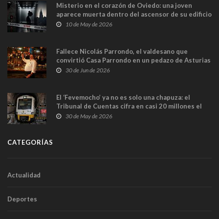
Misterio en el corazón de Oviedo: una joven
aparece muerta dentro del ascensor de su edificio
y las cámaras captan sus últimos minutos
10 de May de 2026
Fallece Nicolás Parrondo, el valdesano que
convirtió Casa Parrondo en un pedazo de Asturias
en Madrid
30 de Jun de 2026
El ‘Fevemocho’ ya no es solo una chapuza: el
Tribunal de Cuentas cifra en casi 20 millones el
sobrecoste de los trenes que no cabían por los
30 de May de 2026
túneles
CATEGORÍAS
Actualidad
Deportes