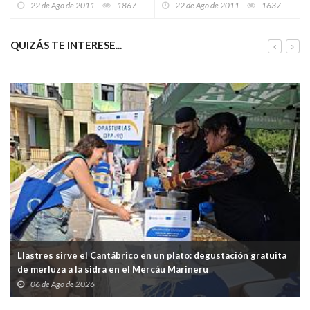
22 de Ago de 2011
1867
22 de Ago de 2011
1637
QUIZÁS TE INTERESE...
Llastres sirve el Cantábrico en un plato: degustación gratuita
de merluza a la sidra en el Mercáu Marineru
06 de Ago de 2026