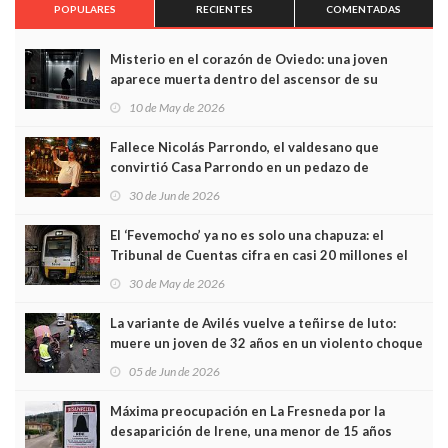
POPULARES
RECIENTES
COMENTADAS
Misterio en el corazón de Oviedo: una joven
aparece muerta dentro del ascensor de su
edificio y las cámaras captan sus últimos minutos
10 de May de 2026
Fallece Nicolás Parrondo, el valdesano que
convirtió Casa Parrondo en un pedazo de
Asturias en Madrid
30 de Jun de 2026
El ‘Fevemocho’ ya no es solo una chapuza: el
Tribunal de Cuentas cifra en casi 20 millones el
sobrecoste de los trenes que no cabían por los
30 de May de 2026
túneles
La variante de Avilés vuelve a teñirse de luto:
muere un joven de 32 años en un violento choque
frontal
05 de Jun de 2026
Máxima preocupación en La Fresneda por la
desaparición de Irene, una menor de 15 años