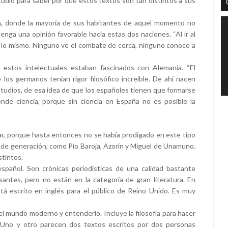
dio para saber por qué estos textos son tan distintos a sus
, donde la mayoría de sus habitantes de aquel momento no
enga una opinión favorable hacia estas dos naciones. “Al ir al
 lo mismo. Ninguno ve el combate de cerca, ninguno conoce a
estos intelectuales estaban fascinados con Alemania. “El
los germanos tenían rigor filosófico increíble. De ahí nacen
studios, de esa idea de que los españoles tienen que formarse
de ciencia, porque sin ciencia en España no es posible la
ar, porque hasta entonces no se había prodigado en este tipo
de generación, como Pío Baroja, Azorín y Miguel de Unamuno.
stintos.
spañol. Son crónicas periodísticas de una calidad bastante
santes, pero no están en la categoría de gran literatura. En
tá escrito en inglés para el público de Reino Unido. Es muy
el mundo moderno y entenderlo. Incluye la filosofía para hacer
. Uno y otro parecen dos textos escritos por dos personas