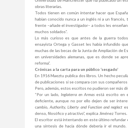
Universidad de Manchester que ha publicado un estu
obras literarias.
Todos tienen en común intentar hacer que España
habían conocido nunca a un inglés ni a un francés, t
frente –añade el investigador– a todos les enseñan
muchos soldados”.
Lo más curioso es que antes de la guerra todos 
ensayista Ortega y Gasset les había infundido que 
muchas de las becas de la Junta de Ampliación de E
en universidades alemanas, que es donde se apren
reforma”.
Crónicas a la carta para un público ‘sesgado’
En 1916 Maeztu publica dos libros. Un hecho peculi
de publicaciones si se compara con sus compañeros 
Pero, además, estos escritos no pudieron ser más di
“Por un lado,
Inglaterra en Armas
está escrito en e
deficiente, aunque no por ello dejen de ser intere
cambio,
Authority, Liberty and Function and neglect
es
denso, filosófico y atractivo”, explica Jiménez Torres.
El escritor está intentando en este último refundar 
una síntesis de hacia dónde debería ir el mundo