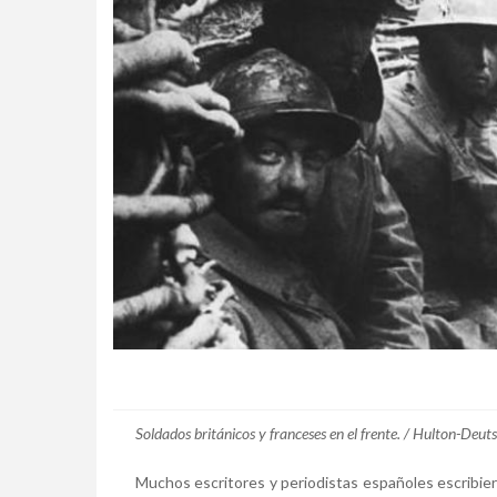
Soldados británicos y franceses en el frente. / Hulton-Deut
Muchos escritores y periodistas españoles escribiero