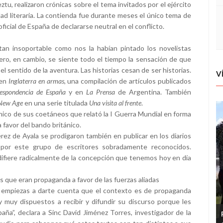
u, realizaron crónicas sobre el tema invitados por el ejército
dad literaria. La contienda fue durante meses el único tema de
ficial de España de declararse neutral en el conflicto.
an insoportable como nos la habían pintado los novelistas
pero, en cambio, se siente todo el tiempo la sensación de que
l sentido de la aventura. Las historias cesan de ser historias.
V
 en
Inglaterra en armas
, una compilación de artículos publicados
espondencia de España
y en
La Prensa
de Argentina. También
New Age
en una serie titulada
Una visita al frente
.
único de sus coetáneos que relató la I Guerra Mundial en forma
a favor del bando británico.
érez de Ayala se prodigaron también en publicar en los diarios
por este grupo de escritores sobradamente reconocidos.
ifiere radicalmente de la concepción que tenemos hoy en día
as que eran propaganda a favor de las fuerzas aliadas
o empiezas a darte cuenta que el contexto es de propaganda
y muy dispuestos a recibir y difundir su discurso porque les
aña”, declara a Sinc David Jiménez Torres, investigador de la