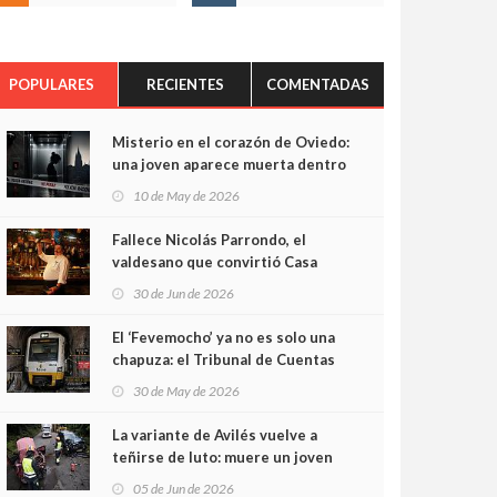
POPULARES
RECIENTES
COMENTADAS
Misterio en el corazón de Oviedo:
una joven aparece muerta dentro
del ascensor de su edificio y las
10 de May de 2026
cámaras captan sus últimos
minutos
Fallece Nicolás Parrondo, el
valdesano que convirtió Casa
Parrondo en un pedazo de
30 de Jun de 2026
Asturias en Madrid
El ‘Fevemocho’ ya no es solo una
chapuza: el Tribunal de Cuentas
cifra en casi 20 millones el
30 de May de 2026
sobrecoste de los trenes que no
cabían por los túneles
La variante de Avilés vuelve a
teñirse de luto: muere un joven
de 32 años en un violento choque
05 de Jun de 2026