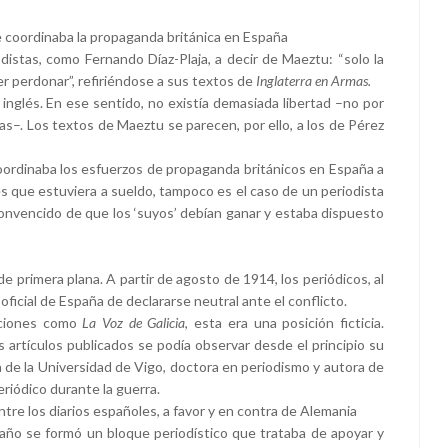
ue coordinaba la propaganda británica en España
odistas, como Fernando Díaz-Plaja, a decir de Maeztu: “solo la
r perdonar”, refiriéndose a sus textos de
Inglaterra en Armas.
o inglés. En ese sentido, no existía demasiada libertad –no por
as–. Los textos de Maeztu se parecen, por ello, a los de Pérez
oordinaba los esfuerzos de propaganda británicos en España a
s que estuviera a sueldo, tampoco es el caso de un periodista
 convencido de que los ‘suyos’ debían ganar y estaba dispuesto
 primera plana. A partir de agosto de 1914, los periódicos, al
 oficial de España de declararse neutral ante el conflicto.
aciones como
La Voz de Galicia
, esta era una posición ficticia.
s artículos publicados se podía observar desde el principio su
ra de la Universidad de Vigo, doctora en periodismo y autora de
eriódico durante la guerra.
ntre los diarios españoles, a favor y en contra de Alemania
 año se formó un bloque periodístico que trataba de apoyar y