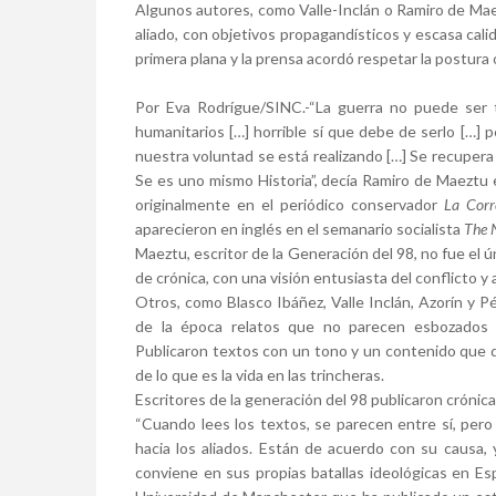
Algunos autores, como Valle-Inclán o Ramiro de Maezt
aliado, con objetivos propagandísticos y escasa cali
primera plana y la prensa acordó respetar la postura o
Por
Eva Rodrígue/SINC.-
“La guerra no puede ser t
humanitarios […] horrible sí que debe de serlo […] 
nuestra voluntad se está realizando […] Se recupera e
Se es uno mismo Historia”, decía Ramiro de Maeztu
originalmente en el periódico conservador
La Corr
aparecieron en inglés en el semanario socialista
The 
Maeztu, escritor de la Generación del 98, no fue el 
de crónica, con una visión entusiasta del conflicto y 
Otros, como Blasco Ibáñez, Valle Inclán, Azorín y P
de la época relatos que no parecen esbozados 
Publicaron textos con un tono y un contenido que d
de lo que es la vida en las trincheras.
Escritores de la generación del 98 publicaron crónic
“Cuando lees los textos, se parecen entre sí, per
hacia los aliados. Están de acuerdo con su causa, 
conviene en sus propias batallas ideológicas en Esp