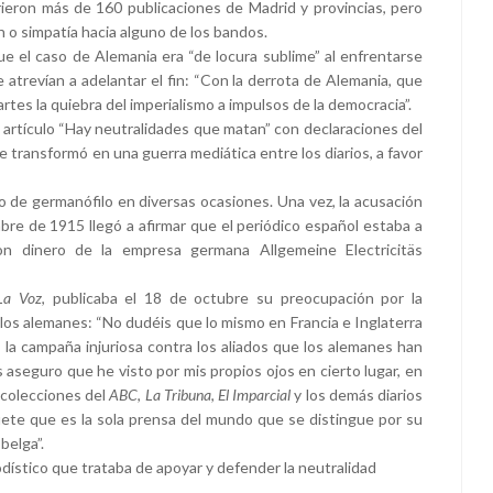
ieron más de 160 publicaciones de Madrid y provincias, pero
ón o simpatía hacia alguno de los bandos.
e el caso de Alemania era “de locura sublime” al enfrentarse
 atrevían a adelantar el fin: “Con la derrota de Alemania, que
tes la quiebra del imperialismo a impulsos de la democracia”.
 artículo “Hay neutralidades que matan” con declaraciones del
 transformó en una guerra mediática entre los diarios, a favor
o de germanófilo en diversas ocasiones. Una vez, la acusación
bre de 1915 llegó a afirmar que el periódico español estaba a
n dinero de la empresa germana Allgemeine Electricitäs
La Voz
, publicaba el 18 de octubre su preocupación por la
 los alemanes: “No dudéis que lo mismo en Francia e Inglaterra
 la campaña injuriosa contra los aliados que los alemanes han
 aseguro que he visto por mis propios ojos en cierto lugar, en
s colecciones del
ABC
,
La Tribuna
,
El Imparcial
y los demás diarios
ete que es la sola prensa del mundo que se distingue por su
belga”.
dístico que trataba de apoyar y defender la neutralidad