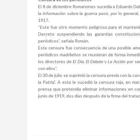
El 8 de diciembre Romanones sucedía a Eduardo Dato
la información sobre la guerra pasó, por lo genera
1917.
“Este fue otro momento peligroso para el manteni
Decreto suspendiendo las garantías constitucion
periódicos”, señala Román.
Esta censura fue consecuencia de una posible ame
periódicos madrileños se reunieran de forma inmedi
los directores de
El Día
,
El Debate
y
La Acción
por se
con ellos”.
El 30 de julio se suprimió la censura previa con la c
la Patria”. A esta le sucedió la censura roja, en m
prensa que pretendía eliminar informaciones en con
junio de 1919, dos días después de la firma del trata