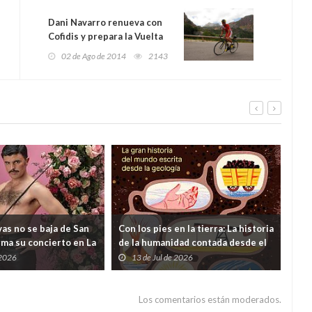
Dani Navarro renueva con
Cofidis y prepara la Vuelta
02 de Ago de 2014
2143
as no se baja de San
Con los pies en la tierra: La historia
¿Y s
rma su concierto en La
de la humanidad contada desde el
viv
 dudas lanzadas desde
subsuelo
 2026
13 de Jul de 2026
0
ento
Los comentarios están moderados.