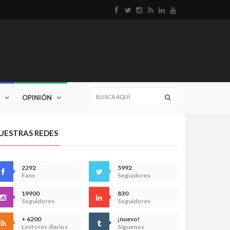
OPINIÓN
UESTRAS REDES
2292
5992
Fans
Seguidores
19900
830
Seguidores
Seguidores
+ 6200
¡nuevo!
Lectores diarios
Síguenos