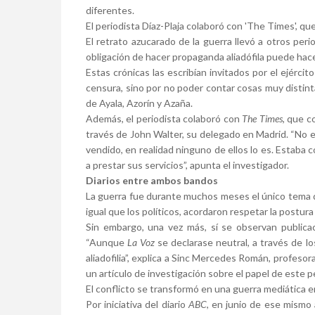
diferentes.
El periodista Díaz-Plaja colaboró con 'The Times', q
El retrato azucarado de la guerra llevó a otros peri
obligación de hacer propaganda aliadófila puede hace
Estas crónicas las escribían invitados por el ejércit
censura, sino por no poder contar cosas muy distint
de Ayala, Azorín y Azaña.
Además, el periodista colaboró con
The Times
, que c
través de John Walter, su delegado en Madrid. “No e
vendido, en realidad ninguno de ellos lo es. Estaba
a prestar sus servicios”, apunta el investigador.
Diarios entre ambos bandos
La guerra fue durante muchos meses el único tema de
igual que los políticos, acordaron respetar la postura
Sin embargo, una vez más, sí se observan public
“Aunque
La Voz
se declarase neutral, a través de lo
aliadofilia”, explica a Sinc Mercedes Román, profeso
un artículo de investigación sobre el papel de este p
El conflicto se transformó en una guerra mediática e
Por iniciativa del diario
ABC
, en junio de ese mismo