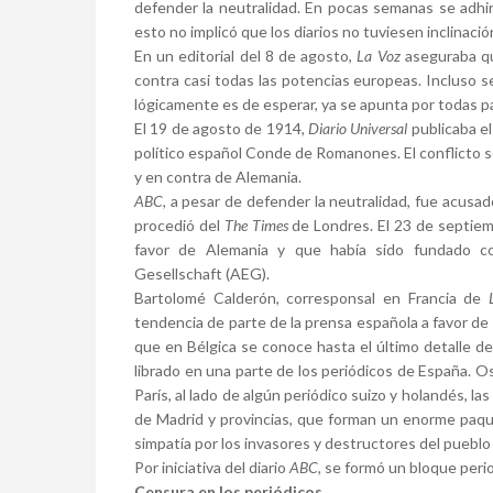
defender la neutralidad. En pocas semanas se adhir
esto no implicó que los diarios no tuviesen inclinaci
En un editorial del 8 de agosto,
La Voz
aseguraba qu
contra casi todas las potencias europeas. Incluso se
lógicamente es de esperar, ya se apunta por todas par
El 19 de agosto de 1914,
Diario Universal
publicaba el
político español Conde de Romanones. El conflicto se
y en contra de Alemania.
ABC
,
a pesar de defender la neutralidad, fue acusad
procedió del
The Times
de Londres. El 23 de septiem
favor de Alemania y que había sido fundado co
Gesellschaft (AEG).
Bartolomé Calderón, corresponsal en Francia de
tendencia de parte de la prensa española a favor de
que en Bélgica se conoce hasta el último detalle de
librado en una parte de los periódicos de España. Os
París, al lado de algún periódico suizo y holandés, la
de Madrid y provincias, que forman un enorme paqu
simpatía por los invasores y destructores del pueblo 
Por iniciativa del diario
ABC,
se formó un bloque perio
Censura en los periódicos