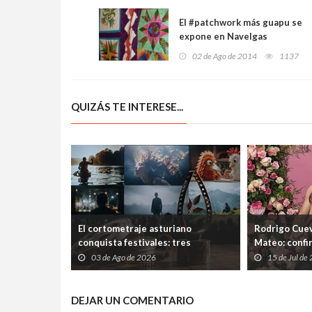
El #patchwork más guapu se
expone en Navelgas
02 de Ago de 2014
1137
QUIZÁS TE INTERESE...
El cortometraje asturiano
Rodrigo Cuev
conquista festivales: tres
Mateo: confi
producciones de Laboral
Ería tras las
03 de Ago de 2026
15 de Jul de
Cinemateca suman nuevos premios
el Ayuntami
DEJAR UN COMENTARIO