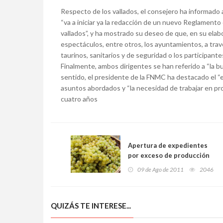
Respecto de los vallados, el consejero ha informado
“va a iniciar ya la redacción de un nuevo Reglamento
vallados”, y ha mostrado su deseo de que, en su elab
espectáculos, entre otros, los ayuntamientos, a trav
taurinos, sanitarios y de seguridad o los participante
Finalmente, ambos dirigentes se han referido a “la bu
sentido, el presidente de la FNMC ha destacado el “e
asuntos abordados y “la necesidad de trabajar en pro
cuatro años
Apertura de expedientes
por exceso de producción
de uva en la cosecha de
09 de Ago de 2011
2046
2010 en Rías Baixas
QUIZÁS TE INTERESE...