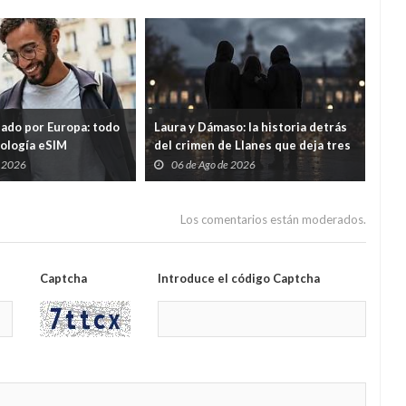
tado por Europa: todo
Laura y Dámaso: la historia detrás
El 
nología eSIM
del crimen de Llanes que deja tres
cad
hijos huérfanos
sid
e 2026
06 de Ago de 2026
0
Guar
por
Los comentarios están moderados.
Captcha
Introduce el código Captcha