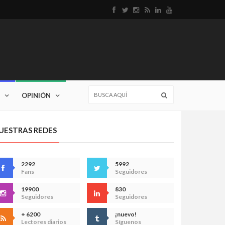
OPINIÓN
UESTRAS REDES
2292
5992
Fans
Seguidores
19900
830
Seguidores
Seguidores
+ 6200
¡nuevo!
Lectores diarios
Síguenos