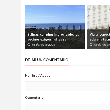
Salinas, camping improvisado: los
Viajar conec
vecinos exigen multas ya
sobre la tec
06 de Ago de 2026
06 de Ago d
DEJAR UN COMENTARIO
Nombre / Apodo
Comentario