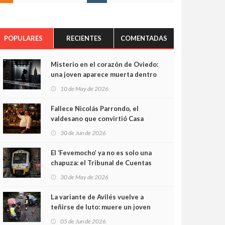
POPULARES
RECIENTES
COMENTADAS
Misterio en el corazón de Oviedo:
una joven aparece muerta dentro
del ascensor de su edificio y las
10 de May de 2026
cámaras captan sus últimos
minutos
Fallece Nicolás Parrondo, el
valdesano que convirtió Casa
Parrondo en un pedazo de
30 de Jun de 2026
Asturias en Madrid
El ‘Fevemocho’ ya no es solo una
chapuza: el Tribunal de Cuentas
cifra en casi 20 millones el
30 de May de 2026
sobrecoste de los trenes que no
cabían por los túneles
La variante de Avilés vuelve a
teñirse de luto: muere un joven
de 32 años en un violento choque
05 de Jun de 2026