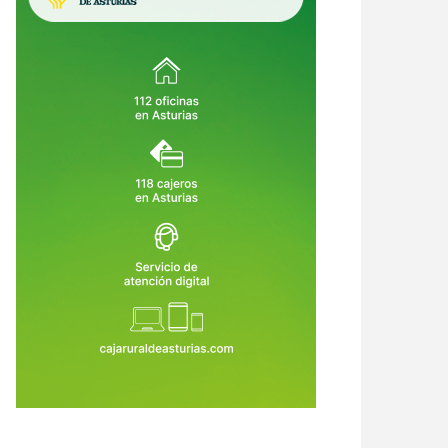
crimen de Llanes destapa una
Asturias crea empleo, pero su
ena de alertas: el asesino había
economía no despega: vuelve a ser
o condenado, expulsado de la
la comunidad que menos crece
6 de Ago de 2026
06 de Ago de 2026
dia Civil y tenía prohibido
tar armas