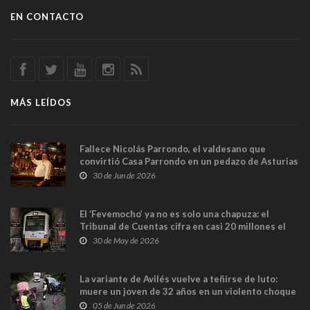
EN CONTACTO
MÁS LEÍDOS
Fallece Nicolás Parrondo, el valdesano que
convirtió Casa Parrondo en un pedazo de Asturias
en Madrid
30 de Jun de 2026
El ‘Fevemocho’ ya no es solo una chapuza: el
Tribunal de Cuentas cifra en casi 20 millones el
sobrecoste de los trenes que no cabían por los
30 de May de 2026
túneles
La variante de Avilés vuelve a teñirse de luto:
muere un joven de 32 años en un violento choque
frontal
05 de Jun de 2026