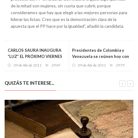
de la mitad son mujeres, sin cuota que cubrir, porque
consideramos que hay que elegir a las mejores personas para
liderar las listas. Creo que es la demostración clara de la
apuesta que el PP hace por la igualdad”, añadió la candidata.
CARLOS SAURA INAUGURA
Presidentes de Colombia y
“LUZ” EL PRÓXIMO VIERNES
Venezuela se reúnen hoy con
15 DE DICIEMBRE
el Mandatario de Honduras
09 de Abr de 2011
2949
09 de Abr de 2011
2979
en Cartagena
QUIZÁS TE INTERESE...