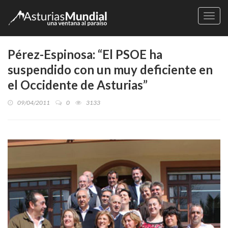
Naveg
Pérez-Espinosa: “El PSOE ha
suspendido con un muy deficiente en
el Occidente de Asturias”
09/04/2011
0
3133