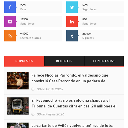
2292
5992
Fans
Seguidores
19900
830
Seguidores
Seguidores
+ 6200
¡nuevo!
Lectores diarios
Síguenos
POPULARES
RECIENTES
COMENTADAS
Fallece Nicolás Parrondo, el valdesano que
convirtió Casa Parrondo en un pedazo de
Asturias en Madrid
30 de Jun de 2026
El ‘Fevemocho’ ya no es solo una chapuza: el
Tribunal de Cuentas cifra en casi 20 millones el
sobrecoste de los trenes que no cabían por los
30 de May de 2026
túneles
La variante de Avilés vuelve a teñirse de luto: