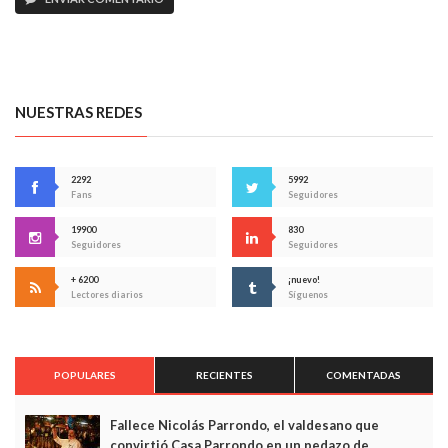
NUESTRAS REDES
2292
5992
Fans
Seguidores
19900
830
Seguidores
Seguidores
+ 6200
¡nuevo!
Lectores diarios
Síguenos
POPULARES
RECIENTES
COMENTADAS
Fallece Nicolás Parrondo, el valdesano que
convirtió Casa Parrondo en un pedazo de