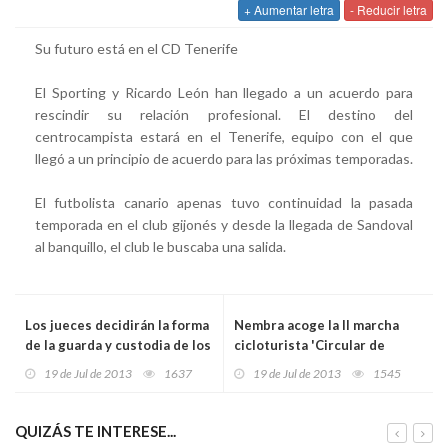
+ Aumentar letra
- Reducir letra
Su futuro está en el CD Tenerife
El Sporting y Ricardo León han llegado a un acuerdo para
rescindir su relación profesional. El destino del
centrocampista estará en el Tenerife, equipo con el que
llegó a un principio de acuerdo para las próximas temporadas.
El futbolista canario apenas tuvo continuidad la pasada
temporada en el club gijonés y desde la llegada de Sandoval
al banquillo, el club le buscaba una salida.
Los jueces decidirán la forma
Nembra acoge la II marcha
de la guarda y custodia de los
cicloturista 'Circular de
hijos según su criterio
Nembra'
19 de Jul de 2013
1637
19 de Jul de 2013
1545
QUIZÁS TE INTERESE...