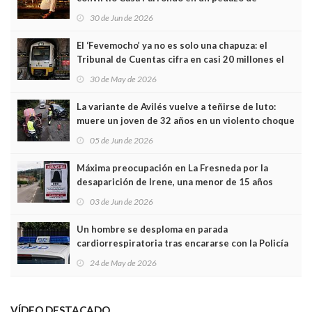
Asturias en Madrid
30 de Jun de 2026
El ‘Fevemocho’ ya no es solo una chapuza: el
Tribunal de Cuentas cifra en casi 20 millones el
sobrecoste de los trenes que no cabían por los
30 de May de 2026
túneles
La variante de Avilés vuelve a teñirse de luto:
muere un joven de 32 años en un violento choque
frontal
05 de Jun de 2026
Máxima preocupación en La Fresneda por la
desaparición de Irene, una menor de 15 años
03 de Jun de 2026
Un hombre se desploma en parada
cardiorrespiratoria tras encararse con la Policía
Local en Luanco
24 de May de 2026
VÍDEO DESTACADO