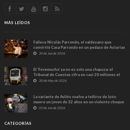
MÁS LEÍDOS
Fallece Nicolás Parrondo, el valdesano que
convirtió Casa Parrondo en un pedazo de Asturias
en Madrid
30 de Jun de 2026
El ‘Fevemocho’ ya no es solo una chapuza: el
Tribunal de Cuentas cifra en casi 20 millones el
sobrecoste de los trenes que no cabían por los
30 de May de 2026
túneles
La variante de Avilés vuelve a teñirse de luto:
muere un joven de 32 años en un violento choque
frontal
05 de Jun de 2026
CATEGORÍAS