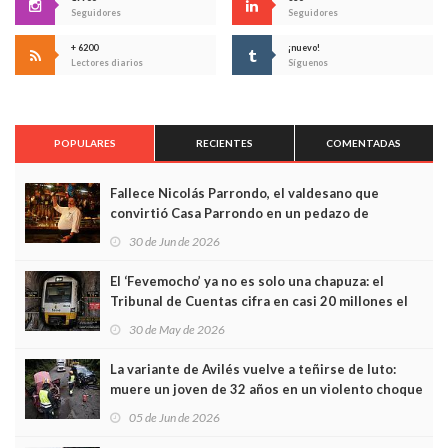
Seguidores
Seguidores
+ 6200
¡nuevo!
Lectores diarios
Síguenos
POPULARES
RECIENTES
COMENTADAS
Fallece Nicolás Parrondo, el valdesano que
convirtió Casa Parrondo en un pedazo de
Asturias en Madrid
30 de Jun de 2026
El ‘Fevemocho’ ya no es solo una chapuza: el
Tribunal de Cuentas cifra en casi 20 millones el
sobrecoste de los trenes que no cabían por los
30 de May de 2026
túneles
La variante de Avilés vuelve a teñirse de luto:
muere un joven de 32 años en un violento choque
frontal
05 de Jun de 2026