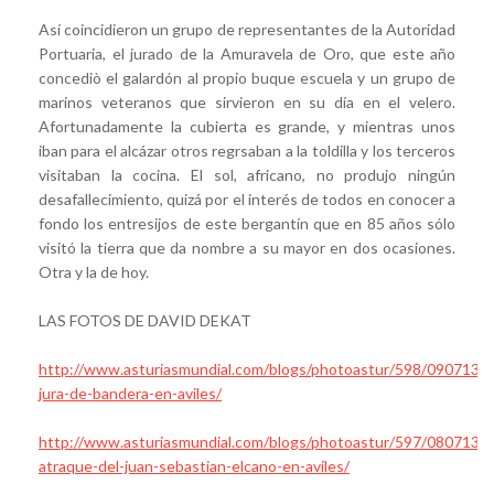
Así coincidieron un grupo de representantes de la Autoridad
Portuaria, el jurado de la Amuravela de Oro, que este año
concediò el galardón al propio buque escuela y un grupo de
marinos veteranos que sirvieron en su día en el velero.
Afortunadamente la cubierta es grande, y mientras unos
iban para el alcázar otros regrsaban a la toldilla y los terceros
visitaban la cocina. El sol, africano, no produjo ningún
desafallecimiento, quizá por el interés de todos en conocer a
fondo los entresijos de este bergantín que en 85 años sólo
visitó la tierra que da nombre a su mayor en dos ocasiones.
Otra y la de hoy.
LAS FOTOS DE DAVID DEKAT
http://www.asturiasmundial.com/blogs/photoastur/598/090713-
jura-de-bandera-en-aviles/
http://www.asturiasmundial.com/blogs/photoastur/597/080713-
atraque-del-juan-sebastian-elcano-en-aviles/