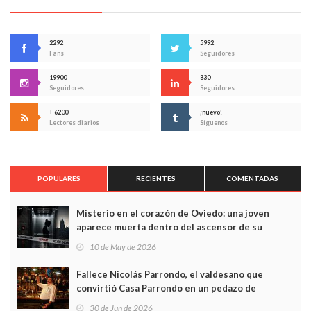
2292
5992
Fans
Seguidores
19900
830
Seguidores
Seguidores
+ 6200
¡nuevo!
Lectores diarios
Síguenos
POPULARES
RECIENTES
COMENTADAS
Misterio en el corazón de Oviedo: una joven
aparece muerta dentro del ascensor de su
edificio y las cámaras captan sus últimos minutos
10 de May de 2026
Fallece Nicolás Parrondo, el valdesano que
convirtió Casa Parrondo en un pedazo de
Asturias en Madrid
30 de Jun de 2026