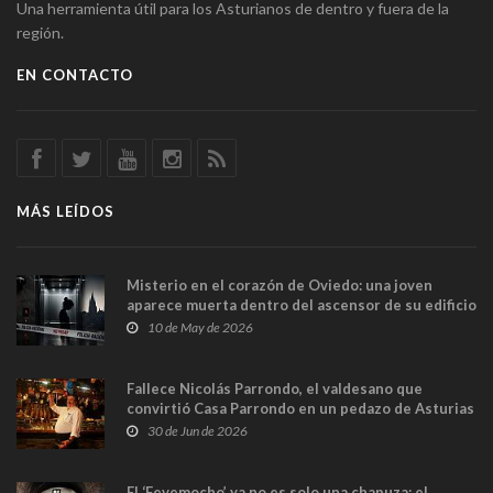
Una herramienta útil para los Asturianos de dentro y fuera de la
región.
EN CONTACTO
MÁS LEÍDOS
Misterio en el corazón de Oviedo: una joven
aparece muerta dentro del ascensor de su edificio
y las cámaras captan sus últimos minutos
10 de May de 2026
Fallece Nicolás Parrondo, el valdesano que
convirtió Casa Parrondo en un pedazo de Asturias
en Madrid
30 de Jun de 2026
El ‘Fevemocho’ ya no es solo una chapuza: el