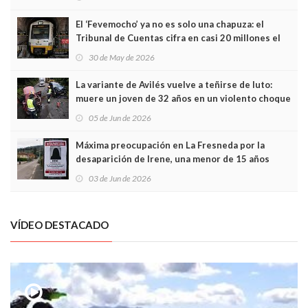
El ‘Fevemocho’ ya no es solo una chapuza: el
Tribunal de Cuentas cifra en casi 20 millones el
sobrecoste de los trenes que no cabían por los
30 de May de 2026
túneles
La variante de Avilés vuelve a teñirse de luto:
muere un joven de 32 años en un violento choque
frontal
05 de Jun de 2026
Máxima preocupación en La Fresneda por la
desaparición de Irene, una menor de 15 años
03 de Jun de 2026
VÍDEO DESTACADO