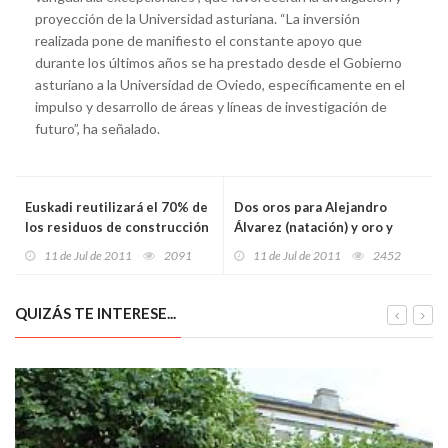
proyección de la Universidad asturiana. “La inversión
realizada pone de manifiesto el constante apoyo que
durante los últimos años se ha prestado desde el Gobierno
asturiano a la Universidad de Oviedo, específicamente en el
impulso y desarrollo de áreas y líneas de investigación de
futuro”, ha señalado.
Euskadi reutilizará el 70% de
Dos oros para Alejandro
los residuos de construcción
Álvarez (natación) y oro y
y erradicará la gestión
bronces para Jesús
11 de Jul de 2011
2091
11 de Jul de 2011
2452
incontrolada
Fernández (esgrima)
QUIZÁS TE INTERESE...