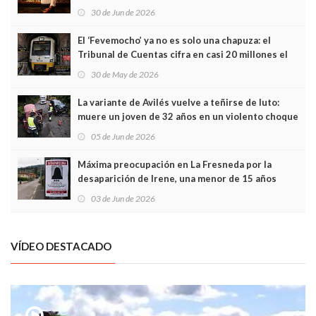
Asturias en Madrid
30 de Jun de 2026
El ‘Fevemocho’ ya no es solo una chapuza: el
Tribunal de Cuentas cifra en casi 20 millones el
sobrecoste de los trenes que no cabían por los
30 de May de 2026
túneles
La variante de Avilés vuelve a teñirse de luto:
muere un joven de 32 años en un violento choque
frontal
05 de Jun de 2026
Máxima preocupación en La Fresneda por la
desaparición de Irene, una menor de 15 años
03 de Jun de 2026
VÍDEO DESTACADO