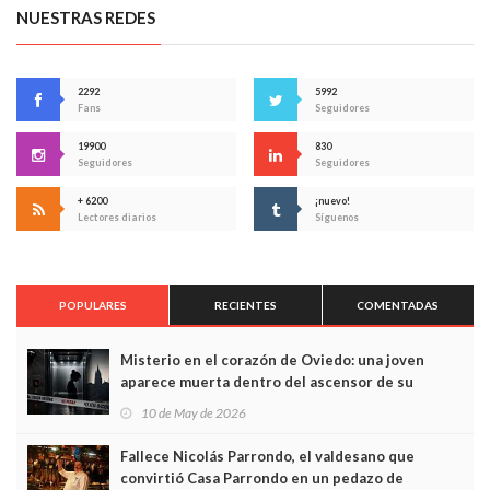
NUESTRAS REDES
2292
5992
Fans
Seguidores
19900
830
Seguidores
Seguidores
+ 6200
¡nuevo!
Lectores diarios
Síguenos
POPULARES
RECIENTES
COMENTADAS
Misterio en el corazón de Oviedo: una joven
aparece muerta dentro del ascensor de su
edificio y las cámaras captan sus últimos minutos
10 de May de 2026
Fallece Nicolás Parrondo, el valdesano que
convirtió Casa Parrondo en un pedazo de