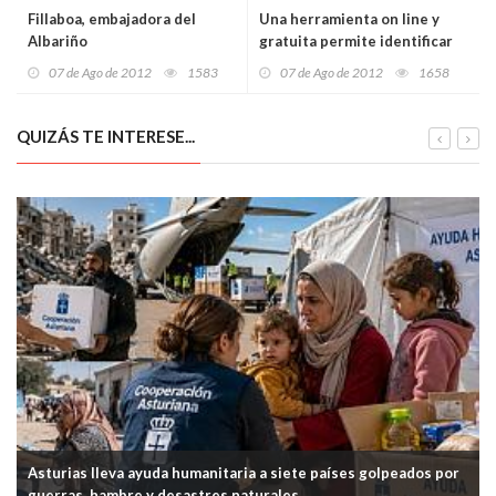
Fillaboa, embajadora del
Una herramienta on line y
Albariño
gratuita permite identificar
murciélagos europeos
07 de Ago de 2012
1583
07 de Ago de 2012
1658
QUIZÁS TE INTERESE...
Asturias lleva ayuda humanitaria a siete países golpeados por
guerras, hambre y desastres naturales