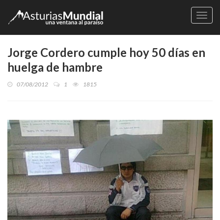
Naveg
Jorge Cordero cumple hoy 50 días en
huelga de hambre
07/08/2012
1
1815