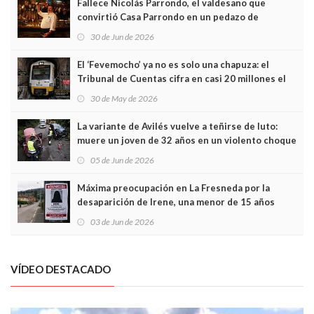
Fallece Nicolás Parrondo, el valdesano que
convirtió Casa Parrondo en un pedazo de
Asturias en Madrid
30 de Jun de 2026
El ‘Fevemocho’ ya no es solo una chapuza: el
Tribunal de Cuentas cifra en casi 20 millones el
sobrecoste de los trenes que no cabían por los
30 de May de 2026
túneles
La variante de Avilés vuelve a teñirse de luto:
muere un joven de 32 años en un violento choque
frontal
05 de Jun de 2026
Máxima preocupación en La Fresneda por la
desaparición de Irene, una menor de 15 años
03 de Jun de 2026
VÍDEO DESTACADO