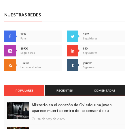
NUESTRAS REDES
2292
5992
Fans
Seguidores
19900
830
Seguidores
Seguidores
+ 6200
¡nuevo!
Lectores diarios
Síguenos
POPULARES
RECIENTES
COMENTADAS
Misterio en el corazón de Oviedo: una joven
aparece muerta dentro del ascensor de su
edificio y las cámaras captan sus últimos minutos
10 de May de 2026