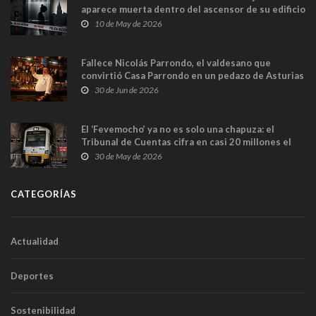
aparece muerta dentro del ascensor de su edificio
y las cámaras captan sus últimos minutos
10 de May de 2026
Fallece Nicolás Parrondo, el valdesano que
convirtió Casa Parrondo en un pedazo de Asturias
en Madrid
30 de Jun de 2026
El ‘Fevemocho’ ya no es solo una chapuza: el
Tribunal de Cuentas cifra en casi 20 millones el
sobrecoste de los trenes que no cabían por los
30 de May de 2026
túneles
CATEGORÍAS
Actualidad
Deportes
Sostenibilidad