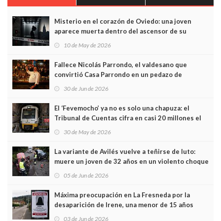
Misterio en el corazón de Oviedo: una joven
aparece muerta dentro del ascensor de su
edificio y las cámaras captan sus últimos minutos
10 de May de 2026
Fallece Nicolás Parrondo, el valdesano que
convirtió Casa Parrondo en un pedazo de
Asturias en Madrid
30 de Jun de 2026
El ‘Fevemocho’ ya no es solo una chapuza: el
Tribunal de Cuentas cifra en casi 20 millones el
sobrecoste de los trenes que no cabían por los
30 de May de 2026
túneles
La variante de Avilés vuelve a teñirse de luto:
muere un joven de 32 años en un violento choque
frontal
05 de Jun de 2026
Máxima preocupación en La Fresneda por la
desaparición de Irene, una menor de 15 años
03 de Jun de 2026