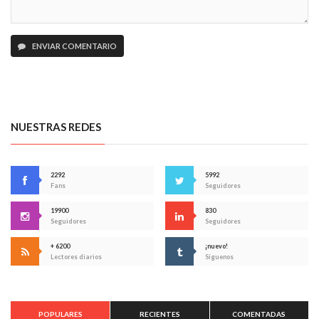
ENVIAR COMENTARIO
NUESTRAS REDES
2292
5992
Fans
Seguidores
19900
830
Seguidores
Seguidores
+ 6200
¡nuevo!
Lectores diarios
Síguenos
POPULARES
RECIENTES
COMENTADAS