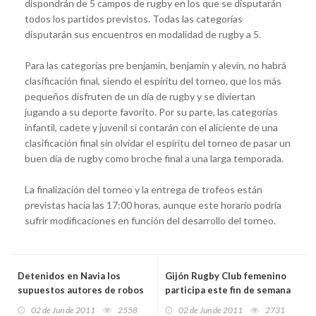
dispondrán de 5 campos de rugby en los que se disputarán
todos los partidos previstos. Todas las categorías
disputarán sus encuentros en modalidad de rugby a 5.
Para las categorías pre benjamín, benjamín y alevín, no habrá
clasificación final, siendo el espíritu del torneo, que los más
pequeños disfruten de un día de rugby y se diviertan
jugando a su deporte favorito. Por su parte, las categorías
infantil, cadete y juvenil si contarán con el aliciente de una
clasificación final sin olvidar el espíritu del torneo de pasar un
buen día de rugby como broche final a una larga temporada.
La finalización del torneo y la entrega de trofeos están
previstas hacia las 17:00 horas, aunque este horario podría
sufrir modificaciones en función del desarrollo del torneo.
Detenidos en Navia los
Gijón Rugby Club femenino
supuestos autores de robos
participa este fin de semana
a varias iglesias del concejo
en las Series Nacionales
02 de Jun de 2011
2558
02 de Jun de 2011
2731