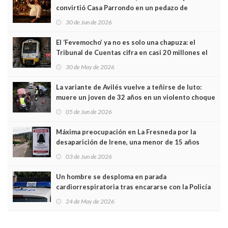
convirtió Casa Parrondo en un pedazo de
Asturias en Madrid
30 de Jun de 2026
El ‘Fevemocho’ ya no es solo una chapuza: el
Tribunal de Cuentas cifra en casi 20 millones el
sobrecoste de los trenes que no cabían por los
30 de May de 2026
túneles
La variante de Avilés vuelve a teñirse de luto:
muere un joven de 32 años en un violento choque
frontal
05 de Jun de 2026
Máxima preocupación en La Fresneda por la
desaparición de Irene, una menor de 15 años
03 de Jun de 2026
Un hombre se desploma en parada
cardiorrespiratoria tras encararse con la Policía
Local en Luanco
24 de May de 2026