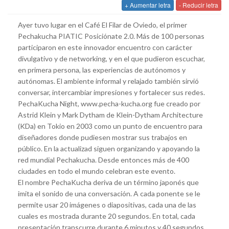
+ Aumentar letra
- Reducir letra
Ayer tuvo lugar en el Café El Filar de Oviedo, el primer
Pechakucha PIATIC Posiciónate 2.0. Más de 100 personas
participaron en este innovador encuentro con carácter
divulgativo y de networking, y en el que pudieron escuchar,
en primera persona, las experiencias de autónomos y
autónomas. El ambiente informal y relajado también sirvió
conversar, intercambiar impresiones y fortalecer sus redes.
PechaKucha Night, www.pecha-kucha.org fue creado por
Astrid Klein y Mark Dytham de Klein-Dytham Architecture
(KDa) en Tokio en 2003 como un punto de encuentro para
diseñadores donde pudiesen mostrar sus trabajos en
público. En la actualizad siguen organizando y apoyando la
red mundial Pechakucha. Desde entonces más de 400
ciudades en todo el mundo celebran este evento.
El nombre PechaKucha deriva de un término japonés que
imita el sonido de una conversación. A cada ponente se le
permite usar 20 imágenes o diapositivas, cada una de las
cuales es mostrada durante 20 segundos. En total, cada
presentación transcurre durante 6 minutos y 40 segundos.