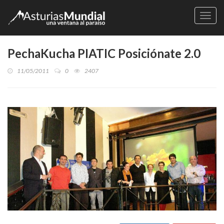
Naveg
PechaKucha PIATIC Posiciónate 2.0
11/05/2011
0
2407