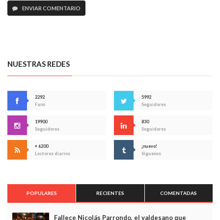
ENVIAR COMENTARIO
NUESTRAS REDES
2292
5992
Fans
Seguidores
19900
830
Seguidores
Seguidores
+ 6200
¡nuevo!
Lectores diarios
Síguenos
POPULARES
RECIENTES
COMENTADAS
Fallece Nicolás Parrondo, el valdesano que