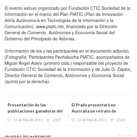
El evento estuvo organizado por Fundación CTIC Sociedad de la
Información en el marco del Plan PIATIC (Plan de Innovación
del/la Autónomo/a en Tecnologías de la Información y la
Comunicación), www.piatic.net, financiado por la Dirección
General de Comercio, Autónomos y Economía Social del
Gobierno del Principado de Asturias.
(Información de los y las participantes en el documento adjunto).
(Fotografía: Participantes Pechakucha PIATIC, acompañados de
Miguel Ángel Acero (primero izda.) responsable del proyecto de
Fundación CTIC Sociedad de la Información y de Julio G. Zapico,
Director General de Comercio, Autónomos y Economía Social
(quinto por la derecha).
Presentación de las
El Prado presentará en
publicaciones ganadoras del
Australia un retrato de
Premio Asturias Joven de
España a través de los
11 de May de 2011
2527
11 de May de 2011
2524
Poesía, Narrativa y Textos
maestros de sus colecciones
teatrales 2010