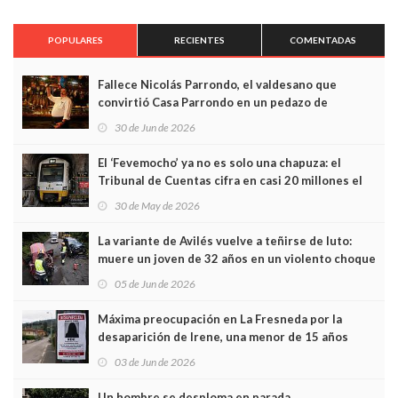
POPULARES
RECIENTES
COMENTADAS
Fallece Nicolás Parrondo, el valdesano que
convirtió Casa Parrondo en un pedazo de
Asturias en Madrid
30 de Jun de 2026
El ‘Fevemocho’ ya no es solo una chapuza: el
Tribunal de Cuentas cifra en casi 20 millones el
sobrecoste de los trenes que no cabían por los
30 de May de 2026
túneles
La variante de Avilés vuelve a teñirse de luto:
muere un joven de 32 años en un violento choque
frontal
05 de Jun de 2026
Máxima preocupación en La Fresneda por la
desaparición de Irene, una menor de 15 años
03 de Jun de 2026
Un hombre se desploma en parada