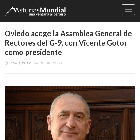
Naveg
Oviedo acoge la Asamblea General de
Rectores del G-9, con Vicente Gotor
como presidente
19/01/2012
0
1350