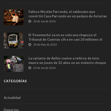
Fallece Nicolás Parrondo, el valdesano que
convirtió Casa Parrondo en un pedazo de Asturias
en Madrid
30 de Jun de 2026
El ‘Fevemocho’ ya no es solo una chapuza: el
Tribunal de Cuentas cifra en casi 20 millones el
sobrecoste de los trenes que no cabían por los
30 de May de 2026
túneles
La variante de Avilés vuelve a teñirse de luto:
muere un joven de 32 años en un violento choque
frontal
05 de Jun de 2026
CATEGORÍAS
Actualidad
Deportes