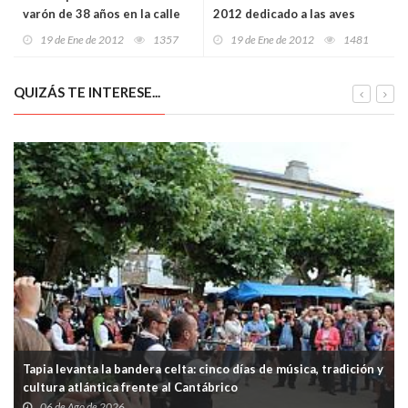
varón de 38 años en la calle
2012 dedicado a las aves
Alicante de Valladolid
migratorias
19 de Ene de 2012
1357
19 de Ene de 2012
1481
QUIZÁS TE INTERESE...
Tapia levanta la bandera celta: cinco días de música, tradición y
cultura atlántica frente al Cantábrico
06 de Ago de 2026