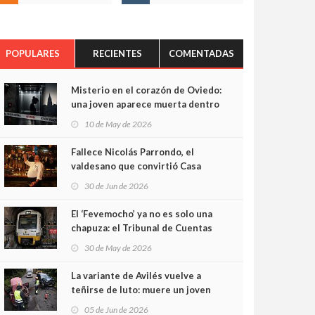
POPULARES
RECIENTES
COMENTADAS
Misterio en el corazón de Oviedo:
una joven aparece muerta dentro
del ascensor de su edificio y las
10 de May de 2026
cámaras captan sus últimos
minutos
Fallece Nicolás Parrondo, el
valdesano que convirtió Casa
Parrondo en un pedazo de
30 de Jun de 2026
Asturias en Madrid
El ‘Fevemocho’ ya no es solo una
chapuza: el Tribunal de Cuentas
cifra en casi 20 millones el
30 de May de 2026
sobrecoste de los trenes que no
cabían por los túneles
La variante de Avilés vuelve a
teñirse de luto: muere un joven
de 32 años en un violento choque
05 de Jun de 2026