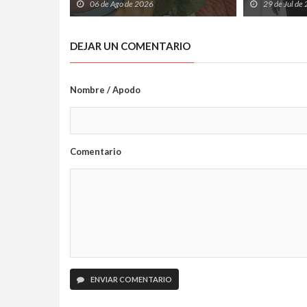
deportistas
que los paci
06 de Ago de 2026
29 de Jul de
atrapados en
Sociales
DEJAR UN COMENTARIO
Nombre / Apodo
Comentario
ENVIAR COMENTARIO