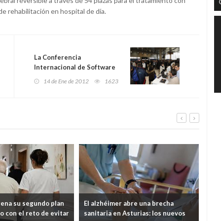
bral reversible a través de 54 plazas para el tratamiento con
de rehabilitación en hospital de día.
La Conferencia
Internacional de Software
Libre 2012 reúne a más de
14 de Ene de 2012
1623
800 profesionales del
sector
rena su segundo plan
El alzhéimer abre una brecha
Cab
o con el reto de evitar
sanitaria en Asturias: los nuevos
mil