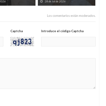
entes queden
fármacos llegarán, pero solo podrá
men
 2026
28 de Jul de 2026
2
tre Salud y Servicios
pagarlos quien tenga hasta 30.000
euros al año
Los comentarios están moderados.
Captcha
Introduce el código Captcha