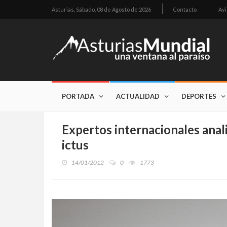
Asturias,
Sábado, 08 de Agosto de 2026
Contacto
Avi
PORTADA
ACTUALIDAD
DEPORTES
Expertos internacionales anali
ictus
14/01/2012
0
1773