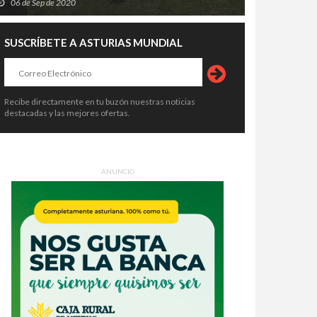
06 de Sep de 2020
SUSCRÍBETE A ASTURIAS MUNDIAL
Recibe directamente en tu buzón nuestras noticias
destacadas y las mejores ofertas.
ANUNCIO
ueñes vuelve a empezar: 147
El Sespa asumirá la atención
lones, 13.500 metros más y al
sanitaria de los menores