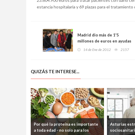
23.604.900 euros para tratar pacientes con daño cere
estancia hospitalaria y 69 plazas para el tratamiento 
Madrid dio más de 1'5
millones de euros en ayudas
para reconstruir Haití
14 de Ene de 2012
2157
QUIZÁS TE INTERESE...
Por qué la proteína es importante
Asturias est
a toda edad - no solo para los
sociosanitari