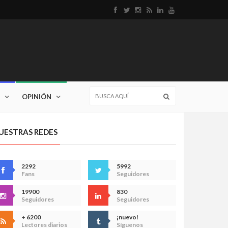
OPINIÓN
UESTRAS REDES
2292
5992
Fans
Seguidores
19900
830
Seguidores
Seguidores
+ 6200
¡nuevo!
Lectores diarios
Síguenos