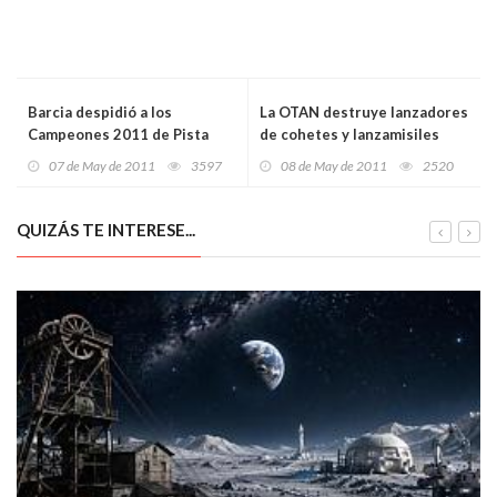
Barcia despidió a los
La OTAN destruye lanzadores
Campeones 2011 de Pista
de cohetes y lanzamisiles
libios
07 de May de 2011
3597
08 de May de 2011
2520
QUIZÁS TE INTERESE...