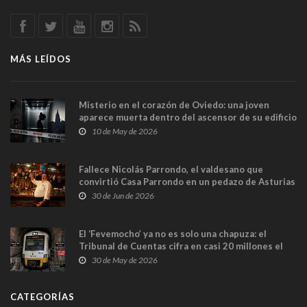
MÁS LEÍDOS
Misterio en el corazón de Oviedo: una joven
aparece muerta dentro del ascensor de su edificio
y las cámaras captan sus últimos minutos
10 de May de 2026
Fallece Nicolás Parrondo, el valdesano que
convirtió Casa Parrondo en un pedazo de Asturias
en Madrid
30 de Jun de 2026
El ‘Fevemocho’ ya no es solo una chapuza: el
Tribunal de Cuentas cifra en casi 20 millones el
sobrecoste de los trenes que no cabían por los
30 de May de 2026
túneles
CATEGORÍAS