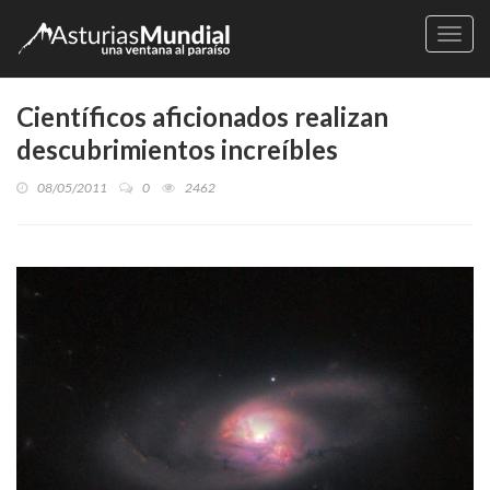
Naveg
Científicos aficionados realizan
descubrimientos increíbles
08/05/2011
0
2462