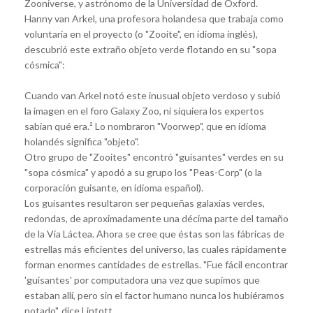
Zooniverse, y astrónomo de la Universidad de Oxford.
Hanny van Arkel, una profesora holandesa que trabaja como
voluntaria en el proyecto (o "Zooite", en idioma inglés),
descubrió este extraño objeto verde flotando en su "sopa
cósmica":
Cuando van Arkel notó este inusual objeto verdoso y subió
la imagen en el foro Galaxy Zoo, ni siquiera los expertos
sabían qué era.² Lo nombraron "Voorwep", que en idioma
holandés significa "objeto".
Otro grupo de "Zooites" encontró "guisantes" verdes en su
"sopa cósmica" y apodó a su grupo los "Peas-Corp" (o la
corporación guisante, en idioma español).
Los guisantes resultaron ser pequeñas galaxias verdes,
redondas, de aproximadamente una décima parte del tamaño
de la Vía Láctea. Ahora se cree que éstas son las fábricas de
estrellas más eficientes del universo, las cuales rápidamente
forman enormes cantidades de estrellas. "Fue fácil encontrar
'guisantes' por computadora una vez que supimos que
estaban allí, pero sin el factor humano nunca los hubiéramos
notado", dice Lintott.