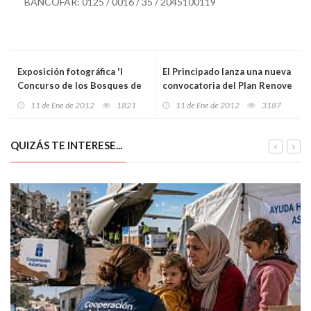
BANCOFAR: 0125 / 0016 / 35 / 2045100119
Exposición fotográfica 'I
El Principado lanza una nueva
Concurso de los Bosques de
convocatoria del Plan Renove
las Foces del Raigosu'
11 de Ene de 2012
1821
11 de Ene de 2012
3187
QUIZÁS TE INTERESE...