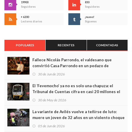
19900
830
Seguidores
Seguidores
+ 6200
¡nuevo!
Lectores diarios
Síguenos
POPULARES
RECIENTES
COMENTADAS
Fallece Nicolás Parrondo, el valdesano que
convirtió Casa Parrondo en un pedazo de
Asturias en Madrid
30 de Jun de 2026
El ‘Fevemocho’ ya no es solo una chapuza: el
Tribunal de Cuentas cifra en casi 20 millones el
sobrecoste de los trenes que no cabían por los
30 de May de 2026
túneles
La variante de Avilés vuelve a teñirse de luto:
muere un joven de 32 años en un violento choque
frontal
05 de Jun de 2026