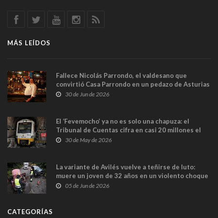
MÁS LEÍDOS
Fallece Nicolás Parrondo, el valdesano que
convirtió Casa Parrondo en un pedazo de Asturias
en Madrid
30 de Jun de 2026
El ‘Fevemocho’ ya no es solo una chapuza: el
Tribunal de Cuentas cifra en casi 20 millones el
sobrecoste de los trenes que no cabían por los
30 de May de 2026
túneles
La variante de Avilés vuelve a teñirse de luto:
muere un joven de 32 años en un violento choque
frontal
05 de Jun de 2026
CATEGORÍAS