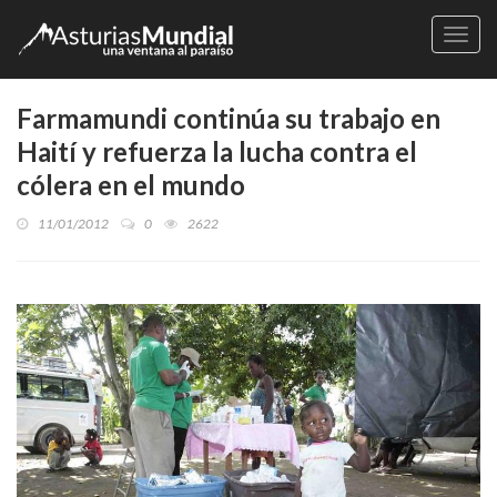
Naveg
Farmamundi continúa su trabajo en
Haití y refuerza la lucha contra el
cólera en el mundo
11/01/2012
0
2622