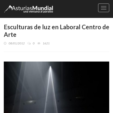
Naveg
Esculturas de luz en Laboral Centro de
Arte
08/01/2012
0
1621