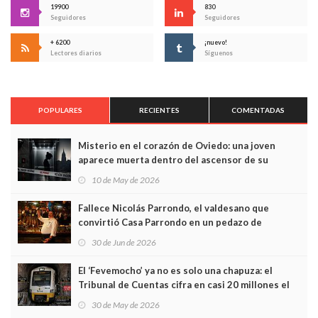
19900
830
Seguidores
Seguidores
+ 6200
¡nuevo!
Lectores diarios
Síguenos
POPULARES
RECIENTES
COMENTADAS
Misterio en el corazón de Oviedo: una joven
aparece muerta dentro del ascensor de su
edificio y las cámaras captan sus últimos minutos
10 de May de 2026
Fallece Nicolás Parrondo, el valdesano que
convirtió Casa Parrondo en un pedazo de
Asturias en Madrid
30 de Jun de 2026
El ‘Fevemocho’ ya no es solo una chapuza: el
Tribunal de Cuentas cifra en casi 20 millones el
sobrecoste de los trenes que no cabían por los
30 de May de 2026
túneles