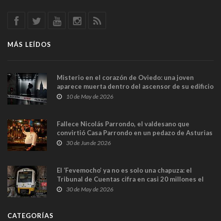
MÁS LEÍDOS
Misterio en el corazón de Oviedo: una joven
aparece muerta dentro del ascensor de su edificio
y las cámaras captan sus últimos minutos
10 de May de 2026
Fallece Nicolás Parrondo, el valdesano que
convirtió Casa Parrondo en un pedazo de Asturias
en Madrid
30 de Jun de 2026
El ‘Fevemocho’ ya no es solo una chapuza: el
Tribunal de Cuentas cifra en casi 20 millones el
sobrecoste de los trenes que no cabían por los
30 de May de 2026
túneles
CATEGORÍAS