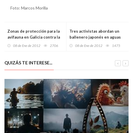
Foto: Marcos Morilla
Zonas de protección para la
Tres activistas abordan un
avifauna en Galicia contra la
ballenero japonés en aguas
colisión y electrocución en
australianas
08 de Ene de 2012
2706
08 de Ene de 2012
1475
líneas eléctricas
QUIZÁS TE INTERESE...