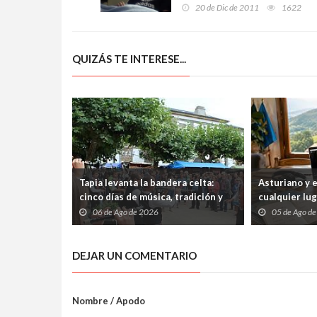
20 de Dic de 2011
1622
QUIZÁS TE INTERESE...
Tapia levanta la bandera celta:
Asturiano y 
cinco días de música, tradición y
cualquier lu
cultura atlántica frente al
abiertos tre
06 de Ago de 2026
05 de Ago d
Cantábrico
internet
DEJAR UN COMENTARIO
Nombre / Apodo