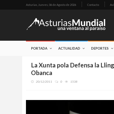
Asturias,
Jueves, 06 de Agosto de 2026
Contacto
Avi
PORTADA
ACTUALIDAD
DEPORTES
La Xunta pola Defensa la Llin
Obanca
20/12/2011
0
1538