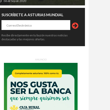
06 de Sep de 2020
SUSCRÍBETE A ASTURIAS MUNDIAL
Recibe directamente en tu buzón nuestras noticias
destacadas y las mejores ofertas.
ANUNCIO
Sella entra en su semana grande:
Pravia se prepara para temblar: el
arios, trenes, aparcamientos y
Xiringüelu 2026 vuelve con cinco
o lo que hay que saber antes
días de sidra, charangas y fiesta en
4 de Ago de 2026
04 de Ago de 2026
 cañonazo
el Prau Salcéu