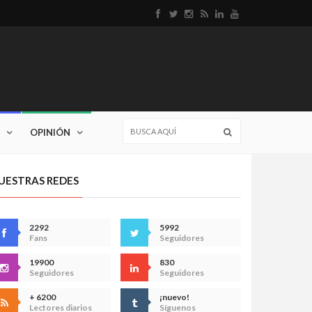
OPINIÓN
UESTRAS REDES
2292
5992
Fans
Seguidores
19900
830
Seguidores
Seguidores
+ 6200
¡nuevo!
Lectores diarios
Síguenos