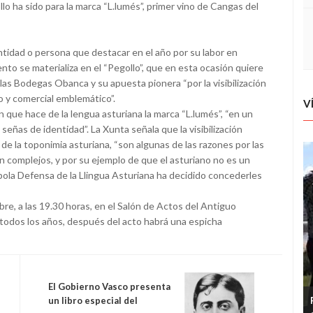
llo ha sido para la marca “L.lumés”, primer vino de Cangas del
ntidad o persona que destacar en el año por su labor en
to se materializa en el “Pegollo”, que en esta ocasión quiere
e las Bodegas Obanca y su apuesta pionera “por la visibilización
o y comercial emblemático”.
V
n que hace de la lengua asturiana la marca “L.lumés”, “en un
eñas de identidad”. La Xunta señala que la visibilización
 de la toponimia asturiana, “son algunas de las razones por las
in complejos, y por su ejemplo de que el asturiano no es un
a pola Defensa de la Llingua Asturiana ha decidido concederles
bre, a las 19.30 horas, en el Salón de Actos del Antiguo
 todos los años, después del acto habrá una espicha
El Gobierno Vasco presenta
un libro especial del