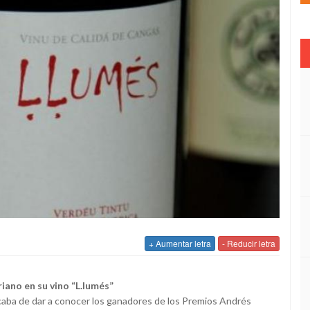
+ Aumentar letra
- Reducir letra
riano en su vino “L.lumés”
caba de dar a conocer los ganadores de los Premios Andrés