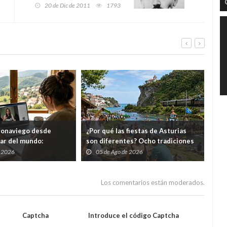
escritor Marcel Proust
20 de Dic de 2011
1793
eonaviego desde
¿Por qué las fiestas de Asturias
El 
gar del mundo:
son diferentes? Ocho tradiciones
hor
s cursos gratuitos por
que convierten agosto en una
tod
e 2026
05 de Ago de 2026
0
folixa continua
del
Los comentarios están moderados.
Captcha
Introduce el código Captcha