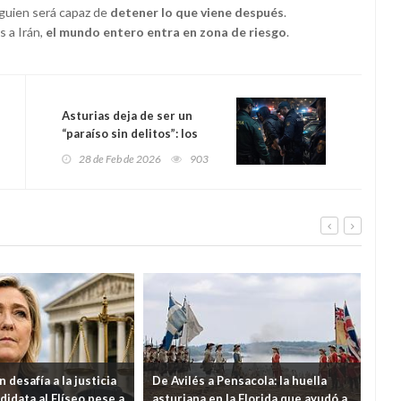
alguien será capaz de
detener lo que viene después
.
 a Irán,
el mundo entero entra en zona de riesgo
.
Asturias deja de ser un
“paraíso sin delitos”: los
sindicatos policiales alertan
28 de Feb de 2026
903
de un repunte de la
delincuencia por falta de
efectivos y descontrol
migratorio
 desafía a la justicia
De Avilés a Pensacola: la huella
Ven
didata al Elíseo pese a
asturiana en la Florida que ayudó a
eco