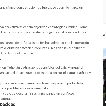
 una simple demostración de fuerza. Lo ocurrido marca un
ón preventiva”
contra objetivos estratégicos iraníes. Horas
irecta, con ataques paralelos dirigidos a
infraestructuras
V
tos cargos de defensa israelíes han admitido que la operación
ojo y una planificación conjunta al más alto nivel político y
tro desde el principio
.
s
eron Teherán
y otras zonas sensibles del país. Aunque el
magnitud del despliegue ha obligado a
cerrar el espacio aéreo
y
giones, se suspendieron las clases, se paralizó parte de la
e una posible represalia inmediata.
r vuelos y desviar rutas
, anticipando un conflicto
planeta.
 opacidad