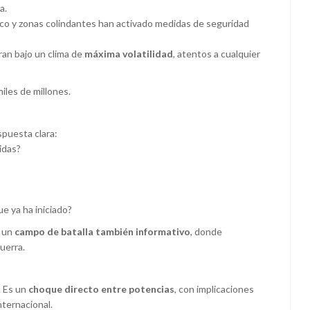
a.
ico y zonas colindantes han activado medidas de seguridad
ran bajo un clima de
máxima volatilidad
, atentos a cualquier
iles de millones.
spuesta clara:
idas?
e ya ha iniciado?
n un
campo de batalla también informativo
, donde
uerra.
. Es un
choque directo entre potencias
, con implicaciones
nternacional.