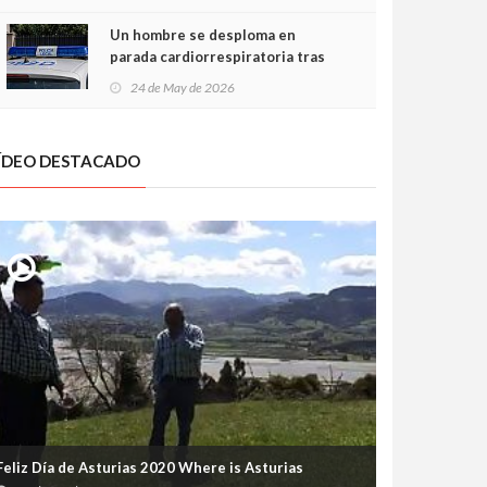
Un hombre se desploma en
parada cardiorrespiratoria tras
encararse con la Policía Local en
24 de May de 2026
Luanco
ÍDEO DESTACADO
Feliz Día de Asturias 2020 Where is Asturias