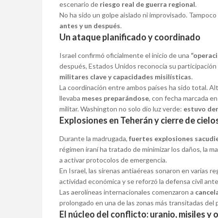
escenario de
riesgo real de guerra regional
.
No ha sido un golpe aislado ni improvisado. Tampoco
antes y un después
.
Un ataque planificado y coordinado
Israel confirmó oficialmente el inicio de una
“operaci
después, Estados Unidos reconocía su participación d
militares clave y capacidades misilísticas
.
La coordinación entre ambos países ha sido total. Al
llevaba
meses preparándose
, con fecha marcada en r
militar. Washington no solo dio luz verde:
estuvo den
Explosiones en Teherán y cierre de cielo
Durante la madrugada,
fuertes explosiones sacudi
régimen iraní ha tratado de minimizar los daños, la 
a activar protocolos de emergencia.
En Israel, las sirenas antiaéreas sonaron en varias re
actividad económica y se reforzó la defensa civil ant
Las aerolíneas internacionales comenzaron a
cancela
prolongado en una de las zonas más transitadas del 
El núcleo del conflicto: uranio, misiles y