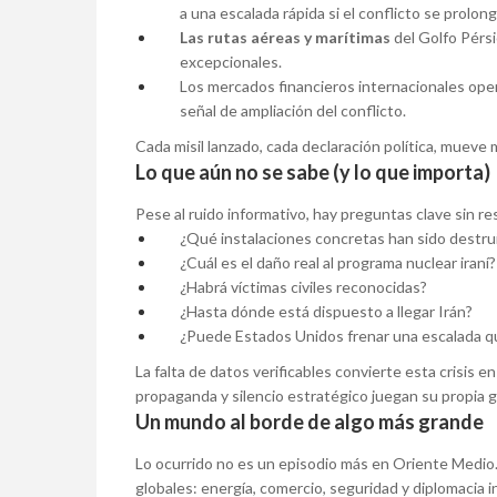
a una escalada rápida si el conflicto se prolong
Las rutas aéreas y marítimas
del Golfo Pérs
excepcionales.
Los mercados financieros internacionales ope
señal de ampliación del conflicto.
Cada misil lanzado, cada declaración política, mueve m
Lo que aún no se sabe (y lo que importa)
Pese al ruido informativo, hay preguntas clave sin re
¿Qué instalaciones concretas han sido destru
¿Cuál es el daño real al programa nuclear iraní?
¿Habrá víctimas civiles reconocidas?
¿Hasta dónde está dispuesto a llegar Irán?
¿Puede Estados Unidos frenar una escalada qu
La falta de datos verificables convierte esta crisis e
propaganda y silencio estratégico juegan su propia g
Un mundo al borde de algo más grande
Lo ocurrido no es un episodio más en Oriente Medio
globales: energía, comercio, seguridad y diplomacia i