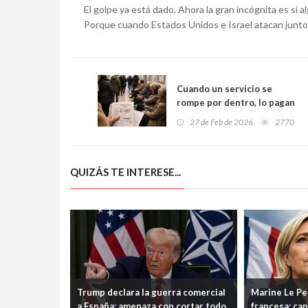
El golpe ya está dado. Ahora la gran incógnita es si 
Porque cuando Estados Unidos e Israel atacan juntos
Cuando un servicio se
rompe por dentro, lo pagan
12.000 pacientes:
27 de Feb de 2026
2770
dermatología del HUCA
colapsa y dispara la espera a
nueve meses
QUIZÁS TE INTERESE...
Trump declara la guerra comercial
Marine Le Pen
a España: amenaza con cortar todo
francesa: can