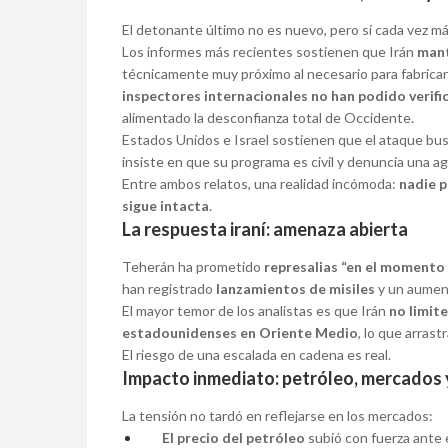
El detonante último no es nuevo, pero sí cada vez m
Los informes más recientes sostienen que Irán
mant
técnicamente muy próximo al necesario para fabricar
inspectores internacionales no han podido verific
alimentado la desconfianza total de Occidente.
Estados Unidos e Israel sostienen que el ataque bu
insiste en que su programa es civil y denuncia una ag
Entre ambos relatos, una realidad incómoda:
nadie p
sigue intacta
.
La respuesta iraní: amenaza abierta
Teherán ha prometido
represalias “en el momento
han registrado
lanzamientos de misiles
y un aumento
El mayor temor de los analistas es que Irán
no limite
estadounidenses en Oriente Medio
, lo que arrast
El riesgo de una escalada en cadena es real.
Impacto inmediato: petróleo, mercados 
La tensión no tardó en reflejarse en los mercados:
El precio del petróleo
subió con fuerza ante 