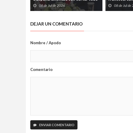
vínculo y convierte a Madrid en el
su condena p
08 de Jul de 2026
08 de Jul de
gran señalado de la OTAN
DEJAR UN COMENTARIO
Nombre / Apodo
Comentario
ENVIAR COMENTARIO