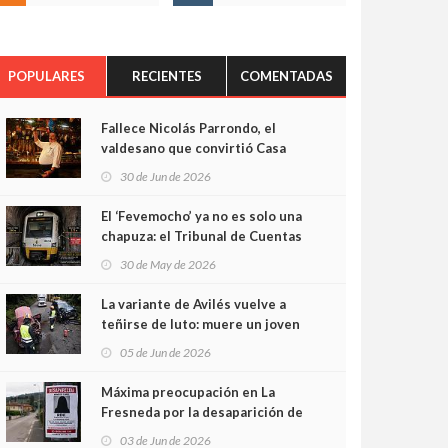
POPULARES
RECIENTES
COMENTADAS
Fallece Nicolás Parrondo, el
valdesano que convirtió Casa
Parrondo en un pedazo de
30 de Jun de 2026
Asturias en Madrid
El ‘Fevemocho’ ya no es solo una
chapuza: el Tribunal de Cuentas
cifra en casi 20 millones el
30 de May de 2026
sobrecoste de los trenes que no
cabían por los túneles
La variante de Avilés vuelve a
teñirse de luto: muere un joven
de 32 años en un violento choque
05 de Jun de 2026
frontal
Máxima preocupación en La
Fresneda por la desaparición de
Irene, una menor de 15 años
03 de Jun de 2026