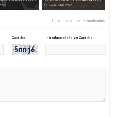
or malversación
nacer a Estados Unidos
ter
 2026
06 de Jul de 2026
2
9% 
Los comentarios están moderados.
Captcha
Introduce el código Captcha