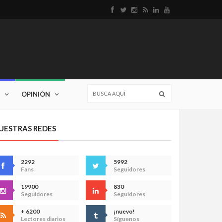
OPINIÓN
UESTRAS REDES
2292
5992
Fans
Seguidores
19900
830
Seguidores
Seguidores
+ 6200
¡nuevo!
Lectores diarios
Síguenos