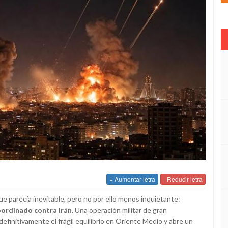
+ Aumentar letra
- Reducir letra
e parecía inevitable, pero no por ello menos inquietante:
oordinado contra Irán
. Una operación militar de gran
finitivamente el frágil equilibrio en Oriente Medio y abre un