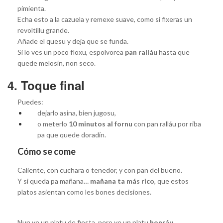
pimienta.
Echa esto a la cazuela y remexe suave, como si fixeras un
revoltillu grande.
Añade el quesu y deja que se funda.
Si lo ves un poco floxu, espolvorea
pan ralláu
hasta que
quede melosín, non seco.
4. Toque final
Puedes:
dejarlo asina, bien jugosu,
o meterlo
10 minutos al fornu
con pan ralláu por riba
pa que quede doradín.
Cómo se come
Caliente, con cuchara o tenedor, y con pan del bueno.
Y si queda pa mañana…
mañana ta más rico
, que estos
platos asientan como les bones decisiones.
Nun ye un platu de fiesta, pero ye un platu
honráu
.