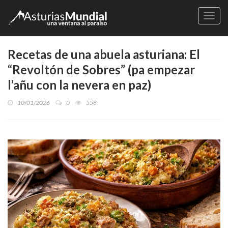
Naveg
Recetas de una abuela asturiana: El
“Revoltón de Sobres” (pa empezar
l’añu con la nevera en paz)
10/01/2026
0
558