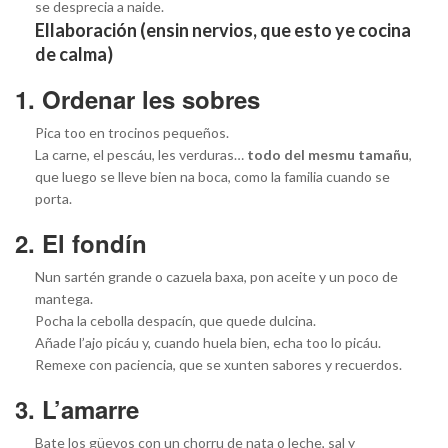
se desprecia a naide.
Ellaboración (ensin nervios, que esto ye cocina
de calma)
1. Ordenar les sobres
Pica too en trocinos pequeños.
La carne, el pescáu, les verduras…
todo del mesmu tamañu
,
que luego se lleve bien na boca, como la familia cuando se
porta.
2. El fondín
Nun sartén grande o cazuela baxa, pon aceite y un poco de
mantega.
Pocha la cebolla despacín, que quede dulcina.
Añade l’ajo picáu y, cuando huela bien, echa too lo picáu.
Remexe con paciencia, que se xunten sabores y recuerdos.
3. L’amarre
Bate los güevos con un chorru de nata o leche, sal y