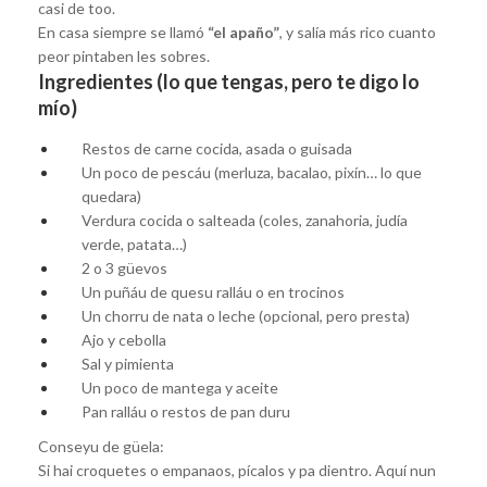
casi de too.
En casa siempre se llamó
“el apaño”
, y salía más rico cuanto
peor pintaben les sobres.
Ingredientes (lo que tengas, pero te digo lo
mío)
Restos de carne cocida, asada o guisada
Un poco de pescáu (merluza, bacalao, pixín… lo que
quedara)
Verdura cocida o salteada (coles, zanahoria, judía
verde, patata…)
2 o 3 güevos
Un puñáu de quesu ralláu o en trocinos
Un chorru de nata o leche (opcional, pero presta)
Ajo y cebolla
Sal y pimienta
Un poco de mantega y aceite
Pan ralláu o restos de pan duru
Conseyu de güela:
Si hai croquetes o empanaos, pícalos y pa dientro. Aquí nun