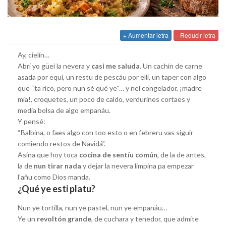
+ Aumentar letra
- Reducir letra
Ay, cielín…
Abrí yo güei la nevera y
casi me saluda
. Un cachín de carne
asada por equí, un restu de pescáu por ellí, un taper con algo
que “ta rico, pero nun sé qué ye”… y nel congelador, ¡madre
mía!, croquetes, un poco de caldo, verdurines cortaes y
media bolsa de algo empanáu.
Y pensé:
“Balbina, o faes algo con too esto o en febreru vas siguir
comiendo restos de Navidá”.
Asina que hoy toca
cocina de sentíu común
, de la de antes,
la de
nun tirar nada
y dejar la nevera limpina pa empezar
l’añu como Dios manda.
¿Qué ye esti platu?
Nun ye tortilla, nun ye pastel, nun ye empanáu…
Ye un
revoltón grande
, de cuchara y tenedor, que admite