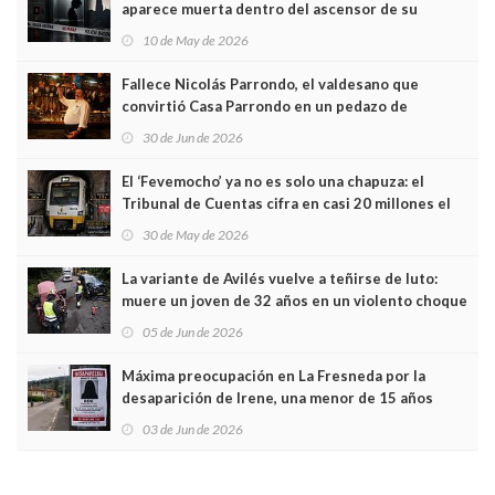
aparece muerta dentro del ascensor de su
edificio y las cámaras captan sus últimos minutos
10 de May de 2026
Fallece Nicolás Parrondo, el valdesano que
convirtió Casa Parrondo en un pedazo de
Asturias en Madrid
30 de Jun de 2026
El ‘Fevemocho’ ya no es solo una chapuza: el
Tribunal de Cuentas cifra en casi 20 millones el
sobrecoste de los trenes que no cabían por los
30 de May de 2026
túneles
La variante de Avilés vuelve a teñirse de luto:
muere un joven de 32 años en un violento choque
frontal
05 de Jun de 2026
Máxima preocupación en La Fresneda por la
desaparición de Irene, una menor de 15 años
03 de Jun de 2026