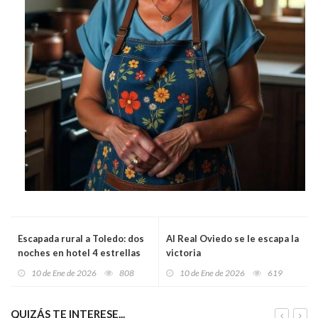
Escapada rural a Toledo: dos
Al Real Oviedo se le escapa la
noches en hotel 4 estrellas
victoria
por solo 187 euros (un plan
10 de Ene de 2026
808
10 de Ene de 2026
619
redondo en febrero)
QUIZÁS TE INTERESE...