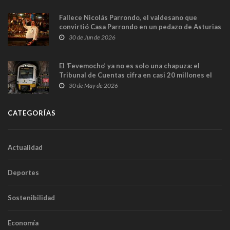
Fallece Nicolás Parrondo, el valdesano que
convirtió Casa Parrondo en un pedazo de Asturias
en Madrid
30 de Jun de 2026
El ‘Fevemocho’ ya no es solo una chapuza: el
Tribunal de Cuentas cifra en casi 20 millones el
sobrecoste de los trenes que no cabían por los
30 de May de 2026
túneles
CATEGORÍAS
Actualidad
Deportes
Sostenibilidad
Economía