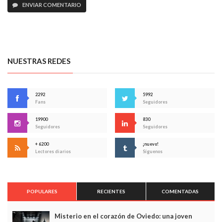
ENVIAR COMENTARIO
NUESTRAS REDES
2292
5992
Fans
Seguidores
19900
830
Seguidores
Seguidores
+ 6200
¡nuevo!
Lectores diarios
Síguenos
POPULARES
RECIENTES
COMENTADAS
Misterio en el corazón de Oviedo: una joven