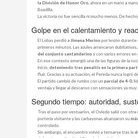
la División de Honor Oro
, ahora en un mano a mano 
Boadilla.
La victoria no fue sencilla ni mucho menos. De hecho
Golpe en el calentamiento y reac
El Lobas perdió a
Jimena Merino
por lesión durante 
primeros minutos. Las azules arrancaron dubitativas,
del conjunto santanderino
y con varios errores en 
En ese contexto emergió una de las figuras de la no
inicio,
deteniendo tres penaltis en la primera par
fluir. Gracias a su actuación, el Pereda nunca logró 
El partido cambió de rumbo con un
parcial de 4-0
, l
ventaja y llegar al descanso con sensaciones ya muy d
Segundo tiempo: autoridad, susto 
Tras el paso por vestuarios, el Oviedo salió con otra
portería visitante y las carbayonas alcanzaron su
máx
controlado.
Sin embargo, el encuentro volvió a tensarse tras la
d