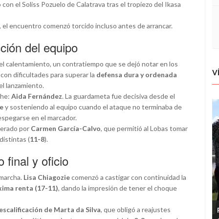
con el Soliss Pozuelo de Calatrava tras el tropiezo del Ikasa
, el encuentro comenzó torcido incluso antes de arrancar.
ción del equipo
el calentamiento, un contratiempo que se dejó notar en los
V
 con dificultades para superar la
defensa dura y ordenada
el lanzamiento.
che:
Aida Fernández
. La guardameta fue decisiva desde el
te
y sosteniendo al equipo cuando el ataque no terminaba de
despegarse en el marcador.
iderado por
Carmen García-Calvo
, que permitió al Lobas tomar
istintas (
11-8
).
final y oficio
 marcha.
Lisa Chiagozie
comenzó a castigar con continuidad la
ima renta (17-11)
, dando la impresión de tener el choque
escalificación de Marta da Silva
, que obligó a reajustes