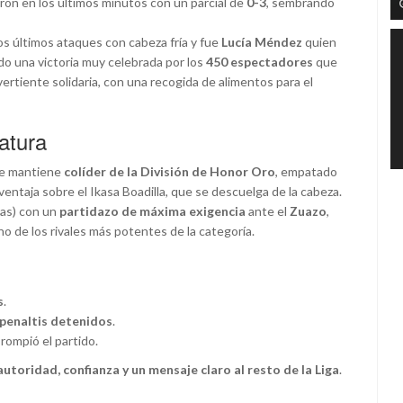
aron en los últimos minutos con un parcial de
0-3
, sembrando
los últimos ataques con cabeza fría y fue
Lucía Méndez
quien
ndo una victoria muy celebrada por los
450 espectadores
que
ertiente solidaria, con una recogida de alimentos para el
atura
e mantiene
colíder de la División de Honor Oro
, empatado
ventaja sobre el Ikasa Boadilla, que se descuelga de la cabeza.
ras) con un
partidazo de máxima exigencia
ante el
Zuazo
,
no de los rivales más potentes de la categoría.
s
.
 penaltis detenidos
.
e rompió el partido.
autoridad, confianza y un mensaje claro al resto de la Liga
.