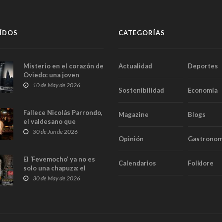
ÍDOS
CATEGORÍAS
Misterio en el corazón de
Actualidad
Deportes
Oviedo: una joven
aparece muerta dentro
10 de May de 2026
Sostenibilidad
Economía
del ascensor de su
edificio y las cámaras
captan sus últimos
Fallece Nicolás Parrondo,
Magazine
Blogs
minutos
el valdesano que
convirtió Casa Parrondo
30 de Jun de 2026
Opinión
Gastronom
en un pedazo de Asturias
en Madrid
El ‘Fevemocho’ ya no es
Calendarios
Folklore
solo una chapuza: el
Tribunal de Cuentas cifra
30 de May de 2026
en casi 20 millones el
sobrecoste de los trenes
que no cabían por los
túneles