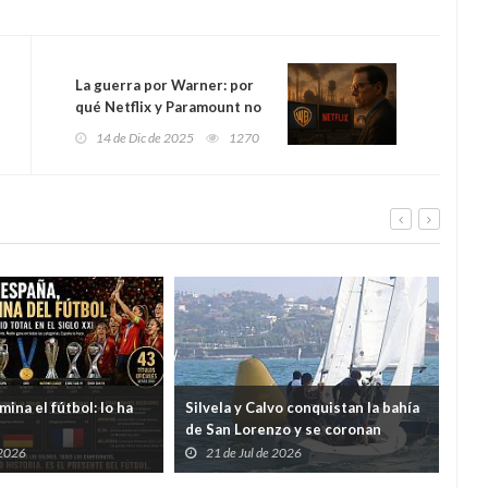
La guerra por Warner: por
qué Netflix y Paramount no
se disputan solo un estudio,
14 de Dic de 2025
1270
sino el control del futuro
del entretenimiento… y de
la inteligencia artificial
ina el fútbol: lo ha
Silvela y Calvo conquistan la bahía
La C
de San Lorenzo y se coronan
y e
campeones de Asturias de Snipe
mul
 2026
21 de Jul de 2026
2
la 