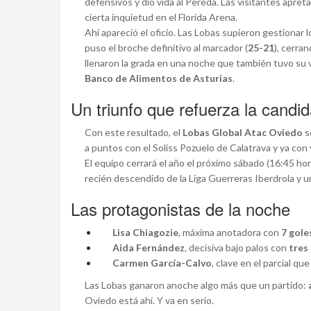
defensivos y dio vida al Pereda. Las visitantes apret
cierta inquietud en el Florida Arena.
Ahí apareció el oficio. Las Lobas supieron gestionar 
puso el broche definitivo al marcador (
25-21
), cerra
llenaron la grada en una noche que también tuvo su v
Banco de Alimentos de Asturias
.
Un triunfo que refuerza la candid
Con este resultado, el
Lobas Global Atac Oviedo
s
a puntos con el Soliss Pozuelo de Calatrava y ya con 
El equipo cerrará el año el próximo sábado (16:45 ho
recién descendido de la Liga Guerreras Iberdrola y u
Las protagonistas de la noche
Lisa Chiagozie
, máxima anotadora con
7 gole
Aida Fernández
, decisiva bajo palos con
tres
Carmen García-Calvo
, clave en el parcial qu
Las Lobas ganaron anoche algo más que un partido:
Oviedo está ahí. Y va en serio.