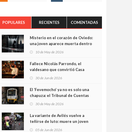
POPULARES
RECIENTES
COMENTADAS
Misterio en el corazón de Oviedo:
una joven aparece muerta dentro
del ascensor de su edificio y las
10 de May de 2026
cámaras captan sus últimos
minutos
Fallece Nicolás Parrondo, el
valdesano que convirtió Casa
Parrondo en un pedazo de
30 de Jun de 2026
Asturias en Madrid
El ‘Fevemocho’ ya no es solo una
chapuza: el Tribunal de Cuentas
cifra en casi 20 millones el
30 de May de 2026
sobrecoste de los trenes que no
cabían por los túneles
La variante de Avilés vuelve a
teñirse de luto: muere un joven
de 32 años en un violento choque
05 de Jun de 2026