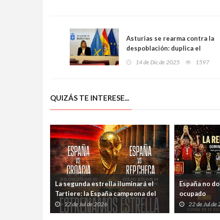
Asturias se rearma contra la
despoblación: duplica el
presupuesto para Reto
14 de Dic de 2025
1597
Demográfico y dispara la
inversión en igualdad,
turismo e inteligencia
QUIZÁS TE INTERESE...
artificial
La segunda estrella iluminará el
España no dom
Tartiere: la España campeona del
ocupado
mundo jugará en Oviedo el 3 de
22 de Jul de 2026
22 de Jul de
octubre