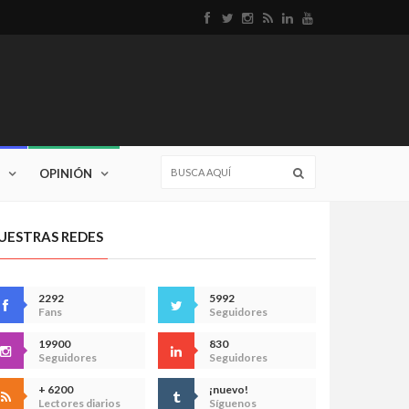
OPINIÓN
UESTRAS REDES
2292
5992
Fans
Seguidores
19900
830
Seguidores
Seguidores
+ 6200
¡nuevo!
Lectores diarios
Síguenos