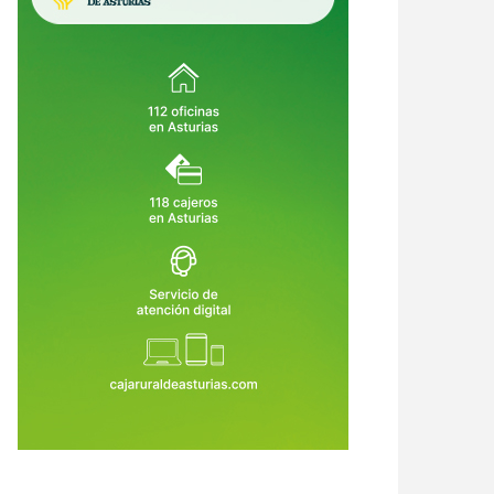
opa olvidada, la gorra voladora
Los 26 magníficos: así conquistó
l cumpleaños más
España el Mundial, jugador por
titudinario: lo que no vimos de
jugador
1 de Jul de 2026
20 de Jul de 2026
fiesta de España en Madrid