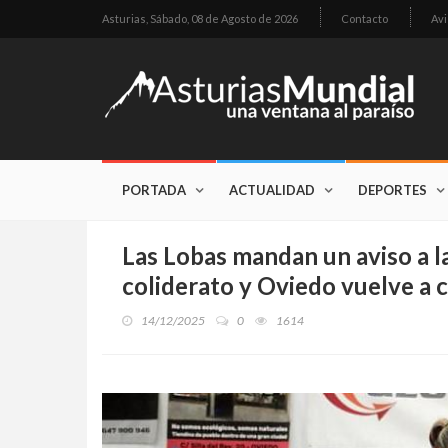
Asturias,
Sábado, 08 de Agosto de 2026
Contacto
Avi
PORTADA
ACTUALIDAD
DEPORTES
Las Lobas mandan un aviso a la 
coliderato y Oviedo vuelve a c
14/12/2025
0
1614