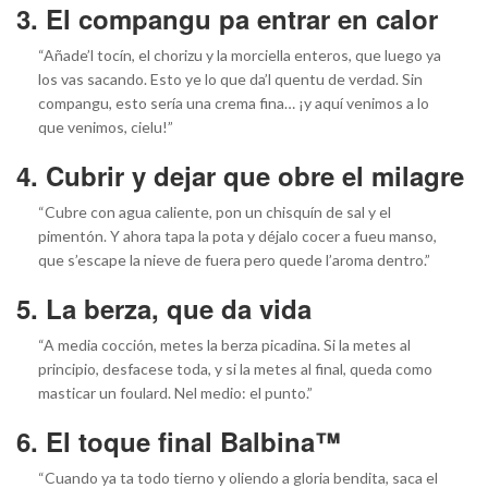
3. El compangu pa entrar en calor
“Añade’l tocín, el chorizu y la morciella enteros, que luego ya
los vas sacando. Esto ye lo que da’l quentu de verdad. Sin
compangu, esto sería una crema fina… ¡y aquí venimos a lo
que venimos, cielu!”
4. Cubrir y dejar que obre el milagre
“Cubre con agua caliente, pon un chisquín de sal y el
pimentón. Y ahora tapa la pota y déjalo cocer a fueu manso,
que s’escape la nieve de fuera pero quede l’aroma dentro.”
5. La berza, que da vida
“A media cocción, metes la berza picadina. Si la metes al
principio, desfacese toda, y si la metes al final, queda como
masticar un foulard. Nel medio: el punto.”
6. El toque final Balbina™
“Cuando ya ta todo tierno y oliendo a gloria bendita, saca el