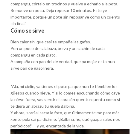
compangu, córtalo en trocinos y vuelve a echarlo a la pota.
Remueve un pocu. Deja reposar 10 minutos. Esto ye
importante, porque un pote sin reposar ye como un cuentu
sin final.”
Cómo se sirve
Bien calentín, que casi te empañe las gafes.
Pon un poco de calabaza, berza y un cachín de cada
compangu en cada plato.
Acompaña con pan del de verdad, que pa mojar esto nun
sirve pan de gasolinera.
“Ala, mi cielín, ya tienes el pote pa que nun te tiemblen los
güesos cuando nieve. Y si lo comes escuchando cómo caye
la nieve fuera, vas sentir el corazón quentu-quentu como si
te diera un abrazu tu güela Balbina.
Y ahora, sorrí al sacar la foto, que últimamente me para más
xente pola cai pa dicirme: ‘¡Balbina, ho, qué guapa sales nos
periódicos!’ —y yo, encantada de la vida.