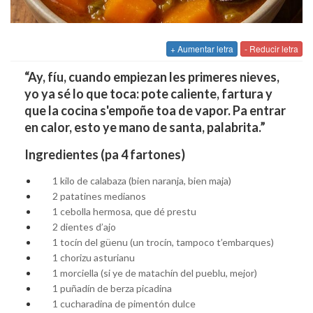
+ Aumentar letra
- Reducir letra
“Ay, fíu, cuando empiezan les primeres nieves,
yo ya sé lo que toca: pote caliente, fartura y
que la cocina s'empoñe toa de vapor. Pa entrar
en calor, esto ye mano de santa, palabrita.”
Ingredientes (pa 4 fartones)
1 kilo de calabaza (bien naranja, bien maja)
2 patatines medianos
1 cebolla hermosa, que dé prestu
2 dientes d’ajo
1 tocín del güenu (un trocín, tampoco t’embarques)
1 chorizu asturianu
1 morciella (si ye de matachín del pueblu, mejor)
1 puñadín de berza picadina
1 cucharadina de pimentón dulce