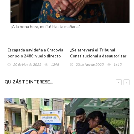
¡A la bona hora, mi fíu! Hasta mañana.”
Escapada navideña a Cracovia
¿Se atreverá el Tribunal
por solo 248€: vuelo directo,
Constitucional a desautorizar
hotel con desayuno y tres
al Supremo? La condena al
20 de Nov de 2025
1296
20 de Nov de 2025
1615
días de magia del 17 al 20 de
Fiscal General abre una
diciembre
grieta inédita en el sistema
democrático español
QUIZÁS TE INTERESE...