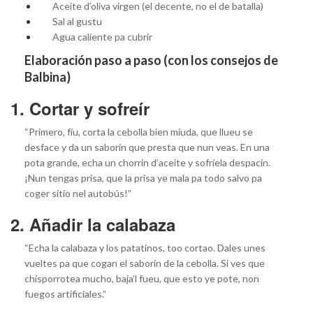
Aceite d’oliva virgen (el decente, no el de batalla)
Sal al gustu
Agua caliente pa cubrir
Elaboración paso a paso (con los consejos de
Balbina)
1. Cortar y sofreír
“Primero, fíu, corta la cebolla bien miuda, que llueu se
desface y da un saborín que presta que nun veas. En una
pota grande, echa un chorrín d’aceite y sofríela despacín.
¡Nun tengas prisa, que la prisa ye mala pa todo salvo pa
coger sitio nel autobús!”
2. Añadir la calabaza
“Echa la calabaza y los patatinos, too cortao. Dales unes
vueltes pa que cogan el saborín de la cebolla. Si ves que
chisporrotea mucho, baja’l fueu, que esto ye pote, non
fuegos artificiales.”