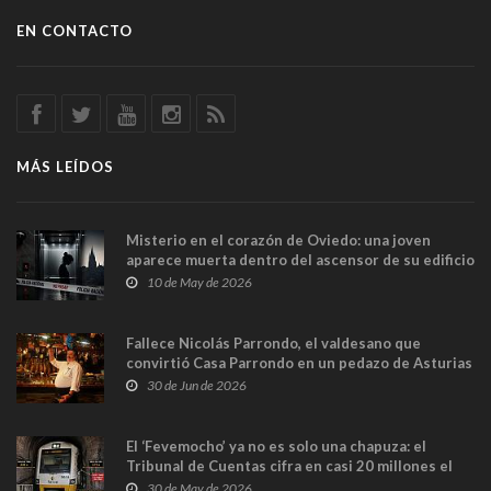
EN CONTACTO
MÁS LEÍDOS
Misterio en el corazón de Oviedo: una joven
aparece muerta dentro del ascensor de su edificio
y las cámaras captan sus últimos minutos
10 de May de 2026
Fallece Nicolás Parrondo, el valdesano que
convirtió Casa Parrondo en un pedazo de Asturias
en Madrid
30 de Jun de 2026
El ‘Fevemocho’ ya no es solo una chapuza: el
Tribunal de Cuentas cifra en casi 20 millones el
sobrecoste de los trenes que no cabían por los
30 de May de 2026