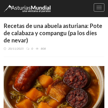
Naveg
Recetas de una abuela asturiana: Pote
de calabaza y compangu (pa los díes
de nevar)
20/11/2025
0
808