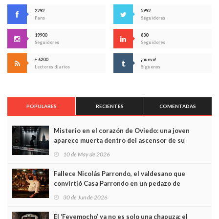
2292
5992
Fans
Seguidores
19900
830
Seguidores
Seguidores
+ 6200
¡nuevo!
Lectores diarios
Síguenos
POPULARES
RECIENTES
COMENTADAS
Misterio en el corazón de Oviedo: una joven
aparece muerta dentro del ascensor de su
edificio y las cámaras captan sus últimos minutos
10 de May de 2026
Fallece Nicolás Parrondo, el valdesano que
convirtió Casa Parrondo en un pedazo de
Asturias en Madrid
30 de Jun de 2026
El ‘Fevemocho’ ya no es solo una chapuza: el