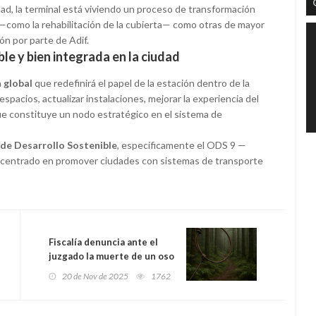
dad, la terminal está viviendo un proceso de transformación
—como la rehabilitación de la cubierta— como otras de mayor
ón por parte de Adif.
le y bien integrada en la ciudad
 global
que redefinirá el papel de la estación dentro de la
espacios, actualizar instalaciones, mejorar la experiencia del
, que constituye un nodo estratégico en el sistema de
 de Desarrollo Sostenible
, específicamente el ODS 9 —
1, centrado en promover ciudades con sistemas de transporte
Fiscalía denuncia ante el
juzgado la muerte de un oso
pardo atrapado en un lazo
20 de Nov de 2025
1762
en Degaña: nuevo caso de
furtivismo en el
suroccidente asturiano