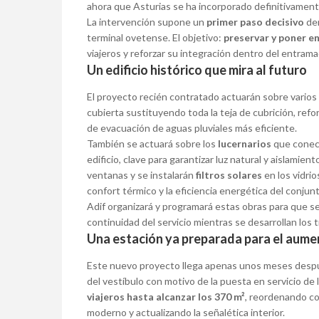
ahora que Asturias se ha incorporado definitivamente 
La intervención supone un
primer paso decisivo
den
terminal ovetense. El objetivo:
preservar y poner en 
viajeros y reforzar su integración dentro del entrama
Un edificio histórico que mira al futuro
El proyecto recién contratado actuarán sobre varios
cubierta sustituyendo toda la teja de cubrición, re
de evacuación de aguas pluviales más eficiente.
También se actuará sobre los
lucernarios
que conecta
edificio, clave para garantizar luz natural y aislamie
ventanas y se instalarán
filtros solares
en los vidrio
confort térmico y la eficiencia energética del conjunt
Adif organizará y programará estas obras para que 
continuidad del servicio mientras se desarrollan los t
Una estación ya preparada para el aume
Este nuevo proyecto llega apenas unos meses despué
del vestíbulo con motivo de la puesta en servicio de 
viajeros hasta alcanzar los 370 m²
, reordenando co
moderno y actualizando la señalética interior.