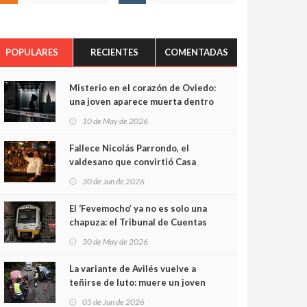
POPULARES
RECIENTES
COMENTADAS
Misterio en el corazón de Oviedo:
una joven aparece muerta dentro
del ascensor de su edificio y las
10 de May de 2026
cámaras captan sus últimos
minutos
Fallece Nicolás Parrondo, el
valdesano que convirtió Casa
Parrondo en un pedazo de
30 de Jun de 2026
Asturias en Madrid
El ‘Fevemocho’ ya no es solo una
chapuza: el Tribunal de Cuentas
cifra en casi 20 millones el
30 de May de 2026
sobrecoste de los trenes que no
cabían por los túneles
La variante de Avilés vuelve a
teñirse de luto: muere un joven
de 32 años en un violento choque
05 de Jun de 2026