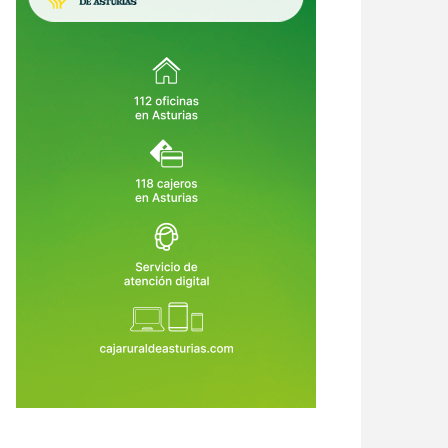
crimen de Llanes destapa una
Asturias crea empleo, pero su
ena de alertas: el asesino había
economía no despega: vuelve a ser
o condenado, expulsado de la
la comunidad que menos crece
6 de Ago de 2026
06 de Ago de 2026
dia Civil y tenía prohibido
tar armas