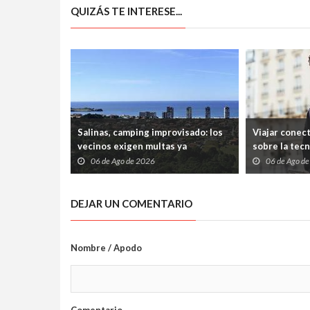
QUIZÁS TE INTERESE...
Salinas, camping improvisado: los
Viajar conec
vecinos exigen multas ya
sobre la tec
06 de Ago de 2026
06 de Ago d
DEJAR UN COMENTARIO
Nombre / Apodo