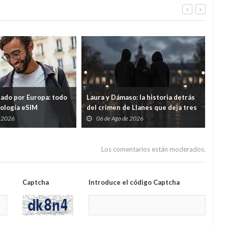
tado por Europa: todo
Laura y Dámaso: la historia detrás
El 
nología eSIM
del crimen de Llanes que deja tres
cad
hijos huérfanos
sid
e 2026
06 de Ago de 2026
0
Guar
por
Los comentarios están moderados.
Captcha
Introduce el código Captcha