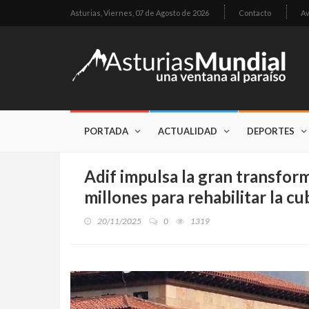
Asturias,
Viernes, 07 de Agosto de 2026
Contacto
Av
PORTADA
ACTUALIDAD
DEPORTES
Adif impulsa la gran transform
millones para rehabilitar la cub
20/11/2025
0
1319