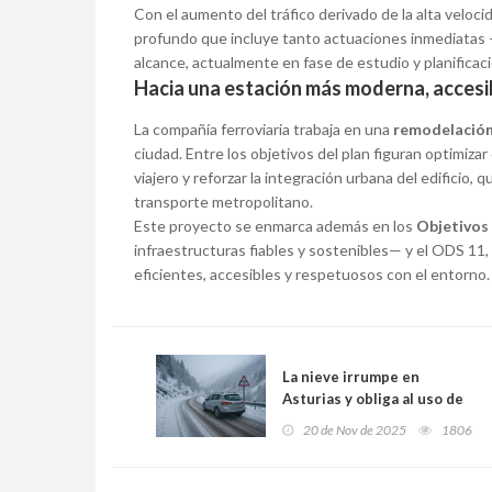
Con el aumento del tráfico derivado de la alta veloci
profundo que incluye tanto actuaciones inmediatas 
alcance, actualmente en fase de estudio y planificaci
Hacia una estación más moderna, accesib
La compañía ferroviaria trabaja en una
remodelación
ciudad. Entre los objetivos del plan figuran optimizar 
viajero y reforzar la integración urbana del edificio
transporte metropolitano.
Este proyecto se enmarca además en los
Objetivos
infraestructuras fiables y sostenibles— y el ODS 1
eficientes, accesibles y respetuosos con el entorno.
La nieve irrumpe en
Asturias y obliga al uso de
cadenas en seis puertos de
20 de Nov de 2025
1806
montaña: así afecta el
temporal a las carreteras
del Principado