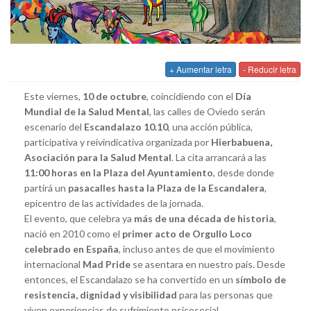
+ Aumentar letra
- Reducir letra
Este viernes,
10 de octubre
, coincidiendo con el
Día
Mundial de la Salud Mental
, las calles de Oviedo serán
escenario del
Escandalazo 10.10
, una acción pública,
participativa y reivindicativa organizada por
Hierbabuena,
Asociación para la Salud Mental
. La cita arrancará a las
11:00 horas en la Plaza del Ayuntamiento
, desde donde
partirá un
pasacalles hasta la Plaza de la Escandalera
,
epicentro de las actividades de la jornada.
El evento, que celebra ya
más de una década de historia
,
nació en 2010 como el
primer acto de Orgullo Loco
celebrado en España
, incluso antes de que el movimiento
internacional
Mad Pride
se asentara en nuestro país. Desde
entonces, el Escandalazo se ha convertido en un
símbolo de
resistencia, dignidad y visibilidad
para las personas que
viven experiencias de sufrimiento psicosocial.