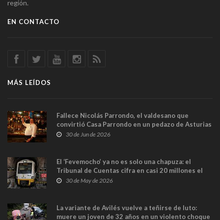
región.
EN CONTACTO
MÁS LEÍDOS
Fallece Nicolás Parrondo, el valdesano que
convirtió Casa Parrondo en un pedazo de Asturias
en Madrid
30 de Jun de 2026
El ‘Fevemocho’ ya no es solo una chapuza: el
Tribunal de Cuentas cifra en casi 20 millones el
sobrecoste de los trenes que no cabían por los
30 de May de 2026
túneles
La variante de Avilés vuelve a teñirse de luto:
muere un joven de 32 años en un violento choque