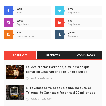
2292
5992
Fans
Seguidores
19900
830
Seguidores
Seguidores
+ 6200
¡nuevo!
Lectores diarios
Síguenos
POPULARES
RECIENTES
COMENTADAS
Fallece Nicolás Parrondo, el valdesano que
convirtió Casa Parrondo en un pedazo de
Asturias en Madrid
30 de Jun de 2026
El ‘Fevemocho’ ya no es solo una chapuza: el
Tribunal de Cuentas cifra en casi 20 millones el
sobrecoste de los trenes que no cabían por los
30 de May de 2026
túneles