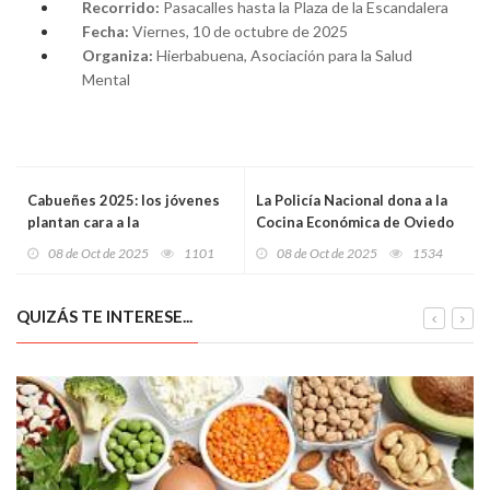
Recorrido:
Pasacalles hasta la Plaza de la Escandalera
Fecha:
Viernes, 10 de octubre de 2025
Organiza:
Hierbabuena, Asociación para la Salud
Mental
Cabueñes 2025: los jóvenes
La Policía Nacional dona a la
plantan cara a la
Cocina Económica de Oviedo
desinformación en la era de
alimentos recuperados de
08 de Oct de 2025
1101
08 de Oct de 2025
1534
la inteligencia artificial
una incautación por robo
QUIZÁS TE INTERESE...