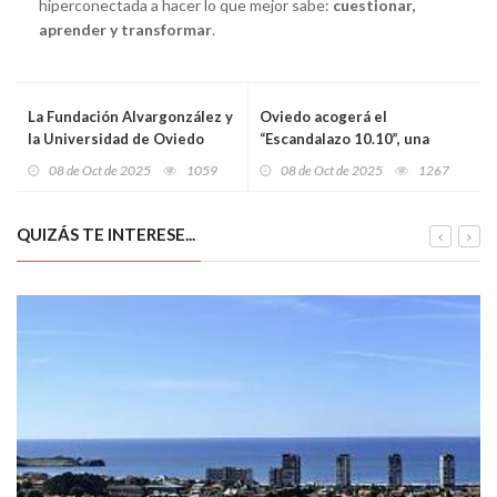
hiperconectada a hacer lo que mejor sabe:
cuestionar,
aprender y transformar
.
La Fundación Alvargonzález y
Oviedo acogerá el
la Universidad de Oviedo
“Escandalazo 10.10”, una
convocan dos becas de
acción colectiva por la
08 de Oct de 2025
1059
08 de Oct de 2025
1267
investigación de 4.000 euros
dignidad y los derechos en
cada una
salud mental
QUIZÁS TE INTERESE...