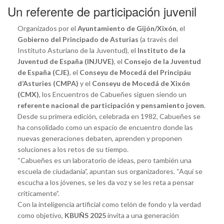
Un referente de participación juvenil
Organizados por el
Ayuntamiento de Gijón/Xixón
, el
Gobierno del Principado de Asturias
(a través del
Instituto Asturiano de la Juventud), el
Instituto de la
Juventud de España (INJUVE)
, el
Consejo de la Juventud
de España (CJE)
, el
Conseyu de Mocedá del Principáu
d’Asturies (CMPA)
y el
Conseyu de Mocedá de Xixón
(CMX)
, los Encuentros de Cabueñes siguen siendo un
referente nacional de participación y pensamiento joven
.
Desde su primera edición, celebrada en 1982, Cabueñes se
ha consolidado como un espacio de encuentro donde las
nuevas generaciones debaten, aprenden y proponen
soluciones a los retos de su tiempo.
“Cabueñes es un laboratorio de ideas, pero también una
escuela de ciudadanía”, apuntan sus organizadores. “Aquí se
escucha a los jóvenes, se les da voz y se les reta a pensar
críticamente”.
Con la inteligencia artificial como telón de fondo y la verdad
como objetivo,
KBUÑS 2025
invita a una generación