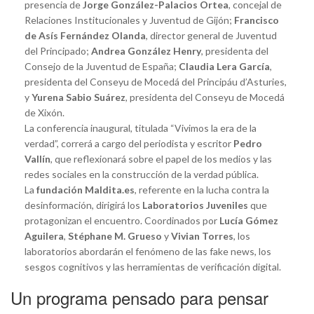
presencia de
Jorge González-Palacios Ortea
, concejal de
Relaciones Institucionales y Juventud de Gijón;
Francisco
de Asís Fernández Olanda
, director general de Juventud
del Principado;
Andrea González Henry
, presidenta del
Consejo de la Juventud de España;
Claudia Lera García
,
presidenta del Conseyu de Mocedá del Principáu d’Asturies,
y
Yurena Sabio Suárez
, presidenta del Conseyu de Mocedá
de Xixón.
La conferencia inaugural, titulada “Vivimos la era de la
verdad”, correrá a cargo del periodista y escritor
Pedro
Vallín
, que reflexionará sobre el papel de los medios y las
redes sociales en la construcción de la verdad pública.
La
fundación Maldita.es
, referente en la lucha contra la
desinformación, dirigirá los
Laboratorios Juveniles
que
protagonizan el encuentro. Coordinados por
Lucía Gómez
Aguilera
,
Stéphane M. Grueso
y
Vivian Torres
, los
laboratorios abordarán el fenómeno de las fake news, los
sesgos cognitivos y las herramientas de verificación digital.
Un programa pensado para pensar