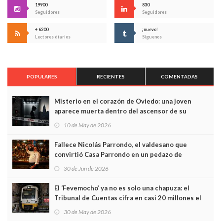
19900
830
Seguidores
Seguidores
+ 6200
¡nuevo!
Lectores diarios
Síguenos
POPULARES
RECIENTES
COMENTADAS
Misterio en el corazón de Oviedo: una joven
aparece muerta dentro del ascensor de su
edificio y las cámaras captan sus últimos minutos
10 de May de 2026
Fallece Nicolás Parrondo, el valdesano que
convirtió Casa Parrondo en un pedazo de
Asturias en Madrid
30 de Jun de 2026
El ‘Fevemocho’ ya no es solo una chapuza: el
Tribunal de Cuentas cifra en casi 20 millones el
sobrecoste de los trenes que no cabían por los
30 de May de 2026
túneles