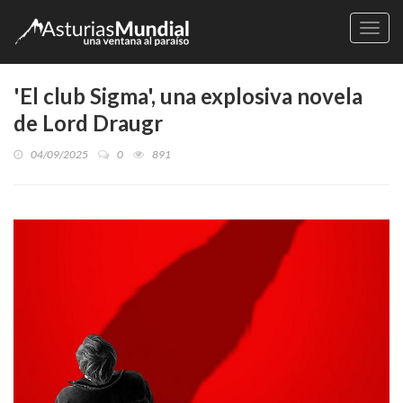
Naveg
'El club Sigma', una explosiva novela
de Lord Draugr
04/09/2025
0
891