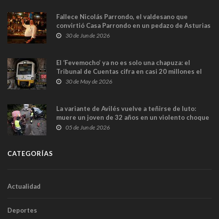
Fallece Nicolás Parrondo, el valdesano que
convirtió Casa Parrondo en un pedazo de Asturias
en Madrid
30 de Jun de 2026
El ‘Fevemocho’ ya no es solo una chapuza: el
Tribunal de Cuentas cifra en casi 20 millones el
sobrecoste de los trenes que no cabían por los
30 de May de 2026
túneles
La variante de Avilés vuelve a teñirse de luto:
muere un joven de 32 años en un violento choque
frontal
05 de Jun de 2026
CATEGORÍAS
Actualidad
Deportes