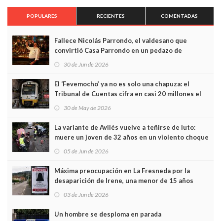
POPULARES
RECIENTES
COMENTADAS
Fallece Nicolás Parrondo, el valdesano que
convirtió Casa Parrondo en un pedazo de
Asturias en Madrid
30 de Jun de 2026
El ‘Fevemocho’ ya no es solo una chapuza: el
Tribunal de Cuentas cifra en casi 20 millones el
sobrecoste de los trenes que no cabían por los
30 de May de 2026
túneles
La variante de Avilés vuelve a teñirse de luto:
muere un joven de 32 años en un violento choque
frontal
05 de Jun de 2026
Máxima preocupación en La Fresneda por la
desaparición de Irene, una menor de 15 años
03 de Jun de 2026
Un hombre se desploma en parada