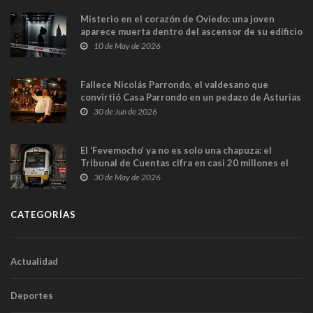
Misterio en el corazón de Oviedo: una joven
aparece muerta dentro del ascensor de su edificio
y las cámaras captan sus últimos minutos
10 de May de 2026
Fallece Nicolás Parrondo, el valdesano que
convirtió Casa Parrondo en un pedazo de Asturias
en Madrid
30 de Jun de 2026
El ‘Fevemocho’ ya no es solo una chapuza: el
Tribunal de Cuentas cifra en casi 20 millones el
sobrecoste de los trenes que no cabían por los
30 de May de 2026
túneles
CATEGORÍAS
Actualidad
Deportes