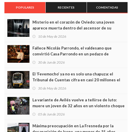
POPULARES
RECIENTES
COMENTADAS
Misterio en el corazón de Oviedo: una joven
aparece muerta dentro del ascensor de su
edificio y las cámaras captan sus últimos minutos
10 de May de 2026
Fallece Nicolás Parrondo, el valdesano que
convirtió Casa Parrondo en un pedazo de
Asturias en Madrid
30 de Jun de 2026
El ‘Fevemocho’ ya no es solo una chapuza: el
Tribunal de Cuentas cifra en casi 20 millones el
sobrecoste de los trenes que no cabían por los
30 de May de 2026
túneles
La variante de Avilés vuelve a teñirse de luto:
muere un joven de 32 años en un violento choque
frontal
05 de Jun de 2026
Máxima preocupación en La Fresneda por la
desaparición de Irene, una menor de 15 años