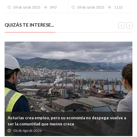
biosfera para impulsar un
joven sospechoso de
09 de Jul de 2025
893
09 de Jul de 2025
1132
desarrollo sostenible más
provocar más de diez fuegos
realista y participativo
en contenedores durante una
noche de caos
QUIZÁS TE INTERESE...
Asturias crea empleo, pero su economía no despega: vuelve a
ser la comunidad que menos crece
06 de Ago de 2026