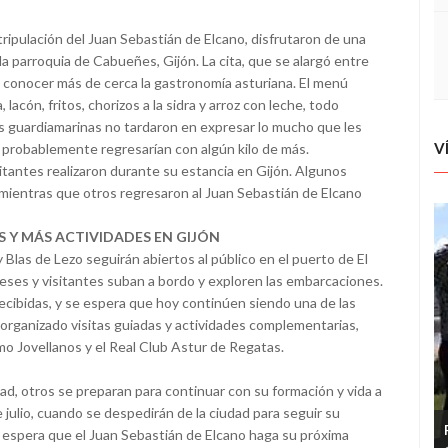
 tripulación del Juan Sebastián de Elcano, disfrutaron de una
n la parroquia de Cabueñes, Gijón. La cita, que se alargó entre
a conocer más de cerca la gastronomía asturiana. El menú
lacón, fritos, chorizos a la sidra y arroz con leche, todo
s guardiamarinas no tardaron en expresar lo mucho que les
V
 probablemente regresarían con algún kilo de más.
sitantes realizaron durante su estancia en Gijón. Algunos
, mientras que otros regresaron al Juan Sebastián de Elcano
AS Y MÁS ACTIVIDADES EN GIJÓN
 Blas de Lezo seguirán abiertos al público en el puerto de El
eses y visitantes suban a bordo y exploren las embarcaciones.
ecibidas, y se espera que hoy continúen siendo una de las
 organizado visitas guiadas y actividades complementarias,
o Jovellanos y el Real Club Astur de Regatas.
ad, otros se preparan para continuar con su formación y vida a
 julio, cuando se despedirán de la ciudad para seguir su
se espera que el Juan Sebastián de Elcano haga su próxima