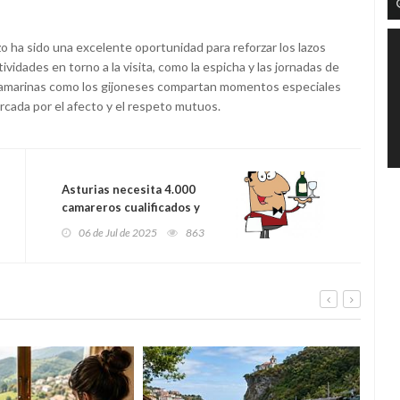
ezo ha sido una excelente oportunidad para reforzar los lazos
ividades en torno a la visita, como la espicha y las jornadas de
diamarinas como los gijoneses compartan momentos especiales
cada por el afecto y el respeto mutuos.
Asturias necesita 4.000
camareros cualificados y
nadie acude: el verano
06 de Jul de 2025
863
turístico amenaza con
colapsar la hostelería