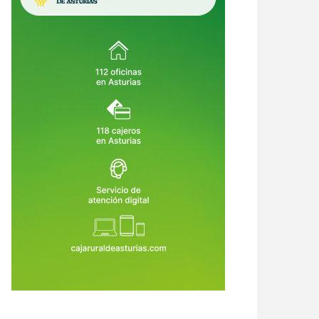
Sella entra en su semana grande:
Pravia se prepara para temblar: el
arios, trenes, aparcamientos y
Xiringüelu 2026 vuelve con cinco
o lo que hay que saber antes
días de sidra, charangas y fiesta en
4 de Ago de 2026
04 de Ago de 2026
 cañonazo
el Prau Salcéu