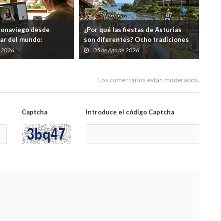
eonaviego desde
¿Por qué las fiestas de Asturias
El 
gar del mundo:
son diferentes? Ocho tradiciones
hor
s cursos gratuitos por
que convierten agosto en una
tod
e 2026
05 de Ago de 2026
0
folixa continua
del
Los comentarios están moderados.
Captcha
Introduce el código Captcha