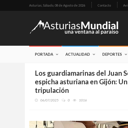
Asturias,
Sábado, 08 de Agosto de 2026
Contacto
Avi
PORTADA
ACTUALIDAD
DEPORTES
Los guardiamarinas del Juan S
espicha asturiana en Gijón: Un
tripulación
06/07/2025
0
1016