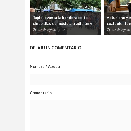
Tapia levanta la bandera celta:
Asturiano y 
cinco días de música, tradición y
cualquier lu
cultura atlántica frente al
abiertos tre
06 de Ago de 2026
05 de Ago d
Cantábrico
internet
DEJAR UN COMENTARIO
Nombre / Apodo
Comentario