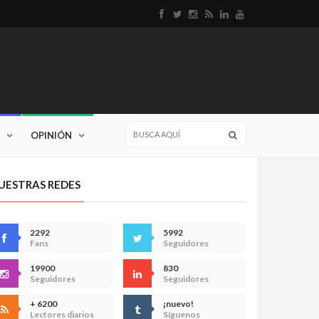
OPINIÓN
UESTRAS REDES
2292
5992
Fans
Seguidores
19900
830
Seguidores
Seguidores
+ 6200
¡nuevo!
Lectores diarios
Síguenos