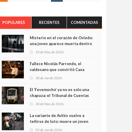
POPULARES
RECIENTES
COMENTADAS
Misterio en el corazón de Oviedo:
una joven aparece muerta dentro
del ascensor de su edificio y las
10 de May de 2026
cámaras captan sus últimos
minutos
Fallece Nicolás Parrondo, el
valdesano que convirtió Casa
Parrondo en un pedazo de
30 de Jun de 2026
Asturias en Madrid
El ‘Fevemocho’ ya no es solo una
chapuza: el Tribunal de Cuentas
cifra en casi 20 millones el
30 de May de 2026
sobrecoste de los trenes que no
cabían por los túneles
La variante de Avilés vuelve a
teñirse de luto: muere un joven
de 32 años en un violento choque
05 de Jun de 2026