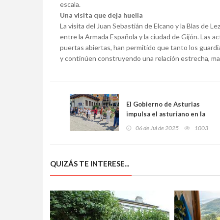
escala.
Una visita que deja huella
La visita del Juan Sebastián de Elcano y la Blas de L
entre la Armada Española y la ciudad de Gijón. Las act
puertas abiertas, han permitido que tanto los guar
y continúen construyendo una relación estrecha, mar
El Gobierno de Asturias
impulsa el asturiano en la
Educación Infantil y en las
06 de Jul de 2025
1003
Escuelas Oficiales de
Idiomas con una inversión
de 5 millones de euros
QUIZÁS TE INTERESE...