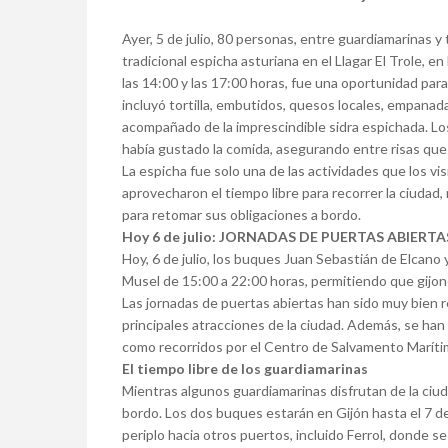
Ayer, 5 de julio, 80 personas, entre guardiamarinas y
tradicional espicha asturiana en el Llagar El Trole, e
las 14:00 y las 17:00 horas, fue una oportunidad par
incluyó tortilla, embutidos, quesos locales, empanada, 
acompañado de la imprescindible sidra espichada. Lo
había gustado la comida, asegurando entre risas que
La espicha fue solo una de las actividades que los vi
aprovecharon el tiempo libre para recorrer la ciudad
para retomar sus obligaciones a bordo.
Hoy 6 de julio: JORNADAS DE PUERTAS ABIERT
Hoy, 6 de julio, los buques Juan Sebastián de Elcano y
Musel de 15:00 a 22:00 horas, permitiendo que gijon
Las jornadas de puertas abiertas han sido muy bien r
principales atracciones de la ciudad. Además, se han
como recorridos por el Centro de Salvamento Marítim
El tiempo libre de los guardiamarinas
Mientras algunos guardiamarinas disfrutan de la ciud
bordo. Los dos buques estarán en Gijón hasta el 7 de
periplo hacia otros puertos, incluido Ferrol, donde 