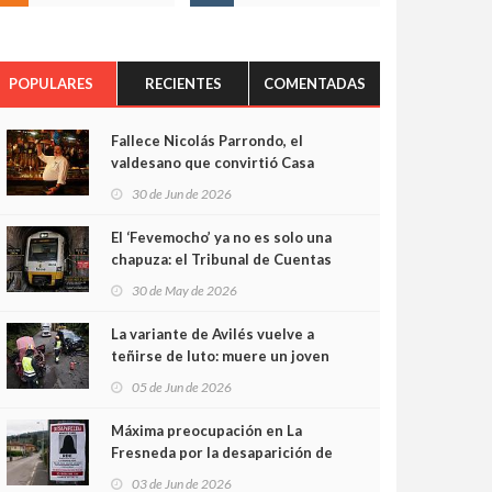
POPULARES
RECIENTES
COMENTADAS
Fallece Nicolás Parrondo, el
valdesano que convirtió Casa
Parrondo en un pedazo de
30 de Jun de 2026
Asturias en Madrid
El ‘Fevemocho’ ya no es solo una
chapuza: el Tribunal de Cuentas
cifra en casi 20 millones el
30 de May de 2026
sobrecoste de los trenes que no
cabían por los túneles
La variante de Avilés vuelve a
teñirse de luto: muere un joven
de 32 años en un violento choque
05 de Jun de 2026
frontal
Máxima preocupación en La
Fresneda por la desaparición de
Irene, una menor de 15 años
03 de Jun de 2026