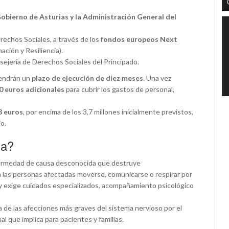
obierno de Asturias y la Administración General del
erechos Sociales, a través de los
fondos europeos Next
ción y Resiliencia).
sejería de Derechos Sociales del Principado.
 tendrán un
plazo de ejecución de diez meses
. Una vez
0 euros adicionales
para cubrir los gastos de personal,
8 euros
, por encima de los 3,7 millones inicialmente previstos,
o.
ta?
ermedad de causa desconocida que destruye
 las personas afectadas moverse, comunicarse o respirar por
y exige cuidados especializados, acompañamiento psicológico
a de las afecciones más graves del sistema nervioso por el
 que implica para pacientes y familias.