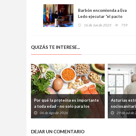
Barbón encomienda a Eva
Ledo ejecutar “el pacto
educativo más ambicioso de
16 de Jun de 2025
759
la democracia asturiana”
QUIZÁS TE INTERESE...
Por qué la proteína es importante
Asturias est
a toda edad - no solo para los
sociosanitari
deportistas
que los paci
06 de Ago de 2026
29 de Jul de
atrapados en
Sociales
DEJAR UN COMENTARIO