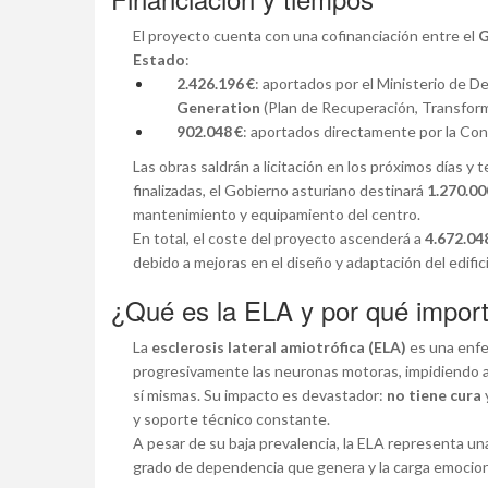
El proyecto cuenta con una cofinanciación entre el
G
Estado
:
2.426.196 €
: aportados por el Ministerio de D
Generation
(Plan de Recuperación, Transforma
902.048 €
: aportados directamente por la Con
Las obras saldrán a licitación en los próximos días y
finalizadas, el Gobierno asturiano destinará
1.270.00
mantenimiento y equipamiento del centro.
En total, el coste del proyecto ascenderá a
4.672.04
debido a mejoras en el diseño y adaptación del edifici
¿Qué es la ELA y por qué impor
La
esclerosis lateral amiotrófica (ELA)
es una enf
progresivamente las neuronas motoras, impidiendo a
sí mismas. Su impacto es devastador:
no tiene cura
y soporte técnico constante.
A pesar de su baja prevalencia, la ELA representa un
grado de dependencia que genera y la carga emocional