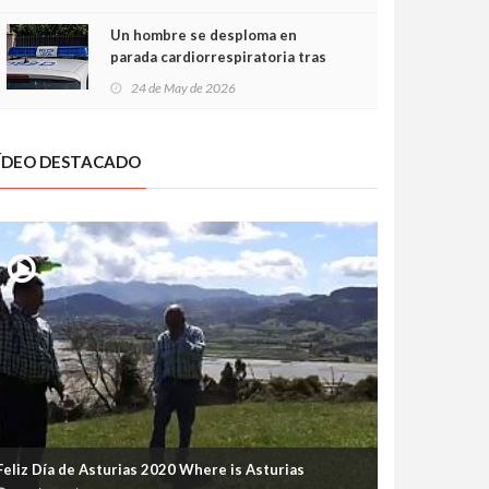
Un hombre se desploma en
parada cardiorrespiratoria tras
encararse con la Policía Local en
24 de May de 2026
Luanco
ÍDEO DESTACADO
Feliz Día de Asturias 2020 Where is Asturias