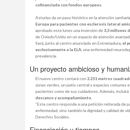
cofinanciada con fondos europeos.
Asturias da un paso histórico en la atención sanitaria
Europa para pacientes con esclerosis lateral amio
aprobado este lunes una inversión de
3,3 millones 
de Oviedo/Uviéu en un espacio de atención avanzada
Será, junto al centro anunciado en Extremadura,
el 
exclusivamente a la ELA
, una enfermedad neurodeg
prevalencia.
Un proyecto ambicioso y human
El nuevo centro contará con
2.251 metros cuadrad
zonas verdes, un patio central y espacios comunes e
pacientes como de sus cuidadores. Además, incluirá
descanso y acompañamiento
.
“Este centro responde a una petición reiterada de pac
enfermedad, sino también la dignidad y calidad de vi
Derechos Sociales.
Financiación y tiempos