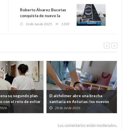
Roberto Álvarez Bucetas
conquista de nuevo la
travesía en solitario y a dos
16 de Jun de 2025
1339
del Real Club Astur de
Regatas
rena su segundo plan
El alzhéimer abre una brecha
Cab
o con el reto de evitar
sanitaria en Asturias: los nuevos
mil
entes queden
fármacos llegarán, pero solo podrá
men
 2026
28 de Jul de 2026
2
tre Salud y Servicios
pagarlos quien tenga hasta 30.000
euros al año
Los comentarios están moderados.