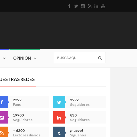
OPINIÓN
UESTRAS REDES
2292
5992
Fans
Seguidores
19900
830
Seguidores
Seguidores
+ 6200
¡nuevo!
Lectores diarios
Síguenos