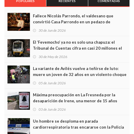
POPULARES
RECIENTES
COMENTADAS
Fallece Nicolás Parrondo, el valdesano que
convirtió Casa Parrondo en un pedazo de
Asturias en Madrid
30 de Jun de 2026
El ‘Fevemocho’ ya no es solo una chapuza: el
Tribunal de Cuentas cifra en casi 20 millones el
sobrecoste de los trenes que no cabían por los
30 de May de 2026
túneles
La variante de Avilés vuelve a teñirse de luto:
muere un joven de 32 años en un violento choque
frontal
05 de Jun de 2026
Máxima preocupación en La Fresneda por la
desaparición de Irene, una menor de 15 años
03 de Jun de 2026
Un hombre se desploma en parada
cardiorrespiratoria tras encararse con la Policía
Local en Luanco