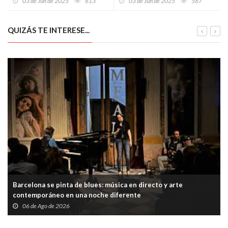
03 de Jun de 2025
613
03 de Jun de 2025
567
con más de 70 actividades
va facer llorar de gusto)
artísticas el 13 de junio
QUIZÁS TE INTERESE...
Barcelona se pinta de blues: música en directo y arte
contemporáneo en una noche diferente
06 de Ago de 2026