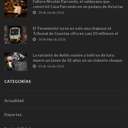
Fallece Nicolás Parrondo, el valdesano que
convirtió Casa Parrondo en un pedazo de Asturias
en Madrid
30 de Jun de 2026
El ‘Fevemocho’ ya no es solo una chapuza: el
Tribunal de Cuentas cifra en casi 20 millones el
sobrecoste de los trenes que no cabían por los
30 de May de 2026
túneles
La variante de Avilés vuelve a teñirse de luto:
muere un joven de 32 años en un violento choque
frontal
05 de Jun de 2026
CATEGORÍAS
Actualidad
Deportes