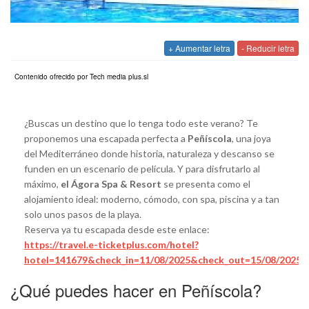
+ Aumentar letra
- Reducir letra
Contenido ofrecido por Tech media plus.sl
¿Buscas un destino que lo tenga todo este verano? Te
proponemos una escapada perfecta a
Peñíscola
, una joya
del Mediterráneo donde historia, naturaleza y descanso se
funden en un escenario de película. Y para disfrutarlo al
máximo,
el Ágora Spa & Resort
se presenta como el
alojamiento ideal: moderno, cómodo, con spa, piscina y a tan
solo unos pasos de la playa.
Reserva ya tu escapada desde este enlace:
https://travel.e-ticketplus.com/hotel?
hotel=141679&check_in=11/08/2025&check_out=15/08/2025
¿Qué puedes hacer en Peñíscola?