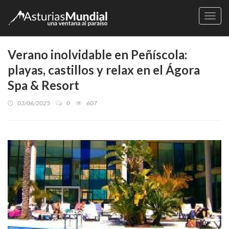
Naveg
Verano inolvidable en Peñíscola:
playas, castillos y relax en el Ágora
Spa & Resort
03/06/2025
0
607