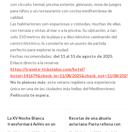
con circuito termal, piscina exterior, gimnasio, zona de juegos
para niños y un restaurante con cocina mediterránea de
calidad.
Las habitaciones son espaciosas y cómodas, muchas de ellas
con terraza y vistas al mar o a la piscina. Su ubicación, a tan
solo 150 metros de la playa y a diez minutos caminando del
centro histórico, lo convierte en un punto de partida
perfecto para explorar la ciudad.
Fechas recomendadas:
del 11 al 15 de agosto de 2025
.
Enlace directo a la reserva:
https://travel.e-ticketplus.com/hotel?
hotel=141679&check_in=11/08/2025&check_out=15/08/2025
No lo pienses más
: este verano regálate una experiencia
única en una de las ciudades más bellas del Mediterráneo.
Peñíscola te espera.
La XV Noche Blanca
Recetas de una abuela
transformará Avilés en un
asturiana: Pasta rellena con
escenario cultural abierto
crema suave de Cabrales (vos