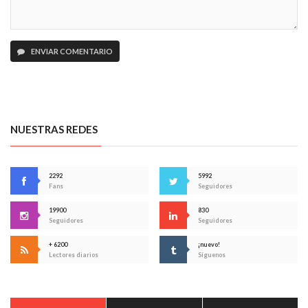
ENVIAR COMENTARIO
NUESTRAS REDES
2292
5992
Fans
Seguidores
19900
830
Seguidores
Seguidores
+ 6200
¡nuevo!
Lectores diarios
Síguenos