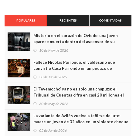
POPULARES
RECIENTES
COMENTADAS
Misterio en el corazón de Oviedo: una joven
aparece muerta dentro del ascensor de su
edificio y las cámaras captan sus últimos minutos
10 de May de 2026
Fallece Nicolás Parrondo, el valdesano que
convirtió Casa Parrondo en un pedazo de
Asturias en Madrid
30 de Jun de 2026
El ‘Fevemocho’ ya no es solo una chapuza: el
Tribunal de Cuentas cifra en casi 20 millones el
sobrecoste de los trenes que no cabían por los
30 de May de 2026
túneles
La variante de Avilés vuelve a teñirse de luto:
muere un joven de 32 años en un violento choque
frontal
05 de Jun de 2026