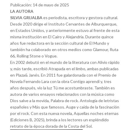
Publicación: 14 de mayo de 2025
LA AUTORA
SILVIA GRIJALBA
es periodista, escritora y gestora cultural.
Desde 2020 dirige el Instituto Cervantes de Alburquerque,
en Estados Unidos, y anteriormente estuvo al frente de esta
misma institución en El Cairo y Alejandría. Durante quince
años fue redactora en la sección cultural de El Mundo y
también ha colaborado en otros medios como Glamour, Ruta
66, Rolling Stone o Vogue.
En 2002 debutó en el mundo de la literatura con Alivio rápido
y, más tarde, escribió Atrapada en el limbo, ambas publicadas
en Plaza& Janés. En 2011 fue galardonada con el Premio de
Novela Fernando Lara con la obra Contigo aprendí y, tres
años después, vio la luz Tú me acostumbraste. También es
autora de varios ensayos relacionados con la música como
Dios salve a la movida, Palabra de rock. Antología de letristas
españoles y Más que famosos. Auge y caída de la fascinación
por el rock. Con esta nueva novela, Aquellas noches eternas
(Ediciones B, 2025), brinda a los lectores un espléndido
retrato de la época dorada de la Costa del Sol.