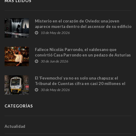
MÁS LEÍDOS
Misterio en el corazón de Oviedo: una joven
aparece muerta dentro del ascensor de su edificio
y las cámaras captan sus últimos minutos
10 de May de 2026
Fallece Nicolás Parrondo, el valdesano que
convirtió Casa Parrondo en un pedazo de Asturias
en Madrid
30 de Jun de 2026
El ‘Fevemocho’ ya no es solo una chapuza: el
Tribunal de Cuentas cifra en casi 20 millones el
sobrecoste de los trenes que no cabían por los
30 de May de 2026
túneles
CATEGORÍAS
Actualidad