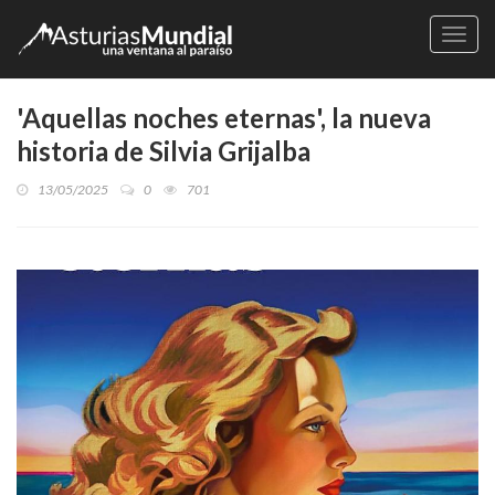
Naveg
'Aquellas noches eternas', la nueva
historia de Silvia Grijalba
13/05/2025
0
701