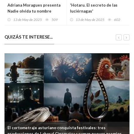
Adriana Moragues presenta
'Hotaru. El secreto de las
Nadie olvida tu nombre
luciérnagas'
13 de May de 2025
509
13 de May de 2025
602
QUIZÁS TE INTERESE...
El cortometraje asturiano conquista festivales: tres
producciones de Laboral Cinemateca suman nuevos premios