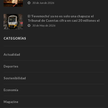
en Madrid
30 de Jun de 2026
El ‘Fevemocho’ ya no es solo una chapuza: el
Tribunal de Cuentas cifra en casi 20 millones el
sobrecoste de los trenes que no cabían por los
30 de May de 2026
túneles
CATEGORÍAS
Actualidad
Deportes
Sostenibilidad
Economía
Magazine