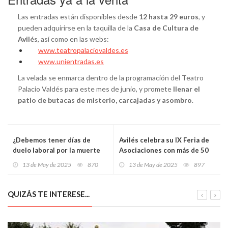
Las entradas están disponibles desde
12 hasta 29 euros
, y
pueden adquirirse en la taquilla de la
Casa de Cultura de
Avilés
, así como en las webs:
www.teatropalaciovaldes.es
www.unientradas.es
La velada se enmarca dentro de la programación del Teatro
Palacio Valdés para este mes de junio, y promete
llenar el
patio de butacas de misterio, carcajadas y asombro
.
¿Debemos tener días de
Avilés celebra su IX Feria de
duelo laboral por la muerte
Asociaciones con más de 50
de una mascota? 7 de cada 10
entidades, arte, talleres y
13 de May de 2025
870
13 de May de 2025
897
españoles dice que sí
participación ciudadana
QUIZÁS TE INTERESE...