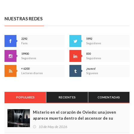
NUESTRAS REDES
2292
5992
Fans
Seguidores
19900
830
Seguidores
Seguidores
+ 6200
¡nuevo!
Lectores diarios
Síguenos
POPULARES
RECIENTES
COMENTADAS
Misterio en el corazón de Oviedo: una joven
aparece muerta dentro del ascensor de su
edificio y las cámaras captan sus últimos minutos
10 de May de 2026