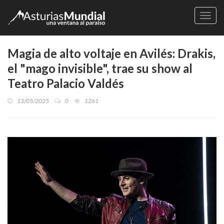
Naveg
Magia de alto voltaje en Avilés: Drakis,
el "mago invisible", trae su show al
Teatro Palacio Valdés
13/05/2025
0
1261