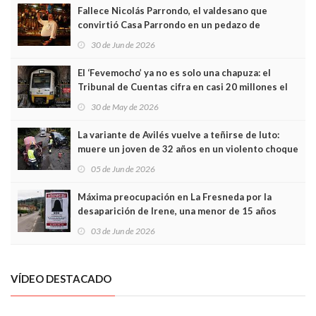
Fallece Nicolás Parrondo, el valdesano que
convirtió Casa Parrondo en un pedazo de
Asturias en Madrid
30 de Jun de 2026
El ‘Fevemocho’ ya no es solo una chapuza: el
Tribunal de Cuentas cifra en casi 20 millones el
sobrecoste de los trenes que no cabían por los
30 de May de 2026
túneles
La variante de Avilés vuelve a teñirse de luto:
muere un joven de 32 años en un violento choque
frontal
05 de Jun de 2026
Máxima preocupación en La Fresneda por la
desaparición de Irene, una menor de 15 años
03 de Jun de 2026
VÍDEO DESTACADO