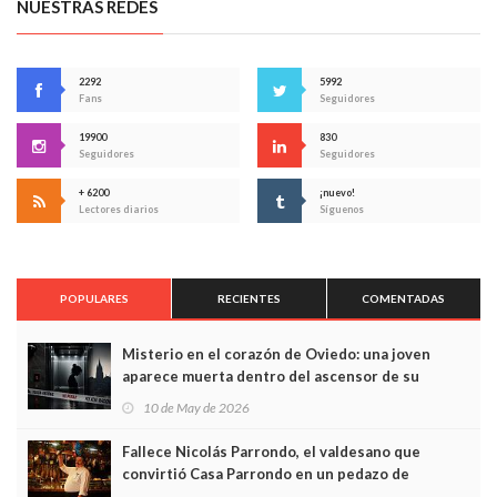
NUESTRAS REDES
2292
5992
Fans
Seguidores
19900
830
Seguidores
Seguidores
+ 6200
¡nuevo!
Lectores diarios
Síguenos
POPULARES
RECIENTES
COMENTADAS
Misterio en el corazón de Oviedo: una joven
aparece muerta dentro del ascensor de su
edificio y las cámaras captan sus últimos minutos
10 de May de 2026
Fallece Nicolás Parrondo, el valdesano que
convirtió Casa Parrondo en un pedazo de
Asturias en Madrid