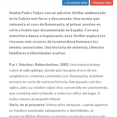
+ Aumentar letra
- Reducir letra
Vuelve Pedro Feijoo con un adictivo thriller ambientado
en la Galicia más feroz y descarnada. Una novela que
reinventa el caso de Romasanta, el primer asesino en
serie y licántropo documentado en España. Con una
atmósfera densa e inquietante, este thriller explora los
rincones más oscuros de la naturaleza humana y los
miedos ancestrales. Una historia de violencia, silencios
familiares e identidades ocultas.
Por I. Sánchez.-Rebordechao, 2003.
Una espesa bruma
cubre el valle gallego, donde aún resuena el eco de los
sangrientos crímenes cometidos por Romasanta, el primer
asesino en serie de nuestra historia. Han pasado casi dos
siglos, pero su nombre sigue vivo, convertido en una leyenda
que continúa aterrorizando a todos los niños del lugar. A
todos menos al pequeño Manel.
Verín, en el presente.
Veinte años después, cuando aparece
un hombre asesinado salvajemente a dentelladas, el
inspector Mateo Romano ni siquiera sospecha que ese solo