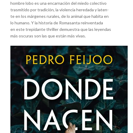
hombre lobo es una encarnación del miedo colectivo
trasmitido por tradición, la violencia heredada y laten-
te en los márgenes rurales, de lo animal que habita en
lo humano. Y la historia de Romasanta reinventada
en este trepidante thriller demuestra que las leyendas
más oscuras son las que están más vivas.