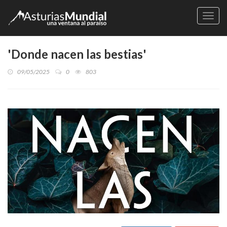
Naveg
'Donde nacen las bestias'
09/05/2025
0
803