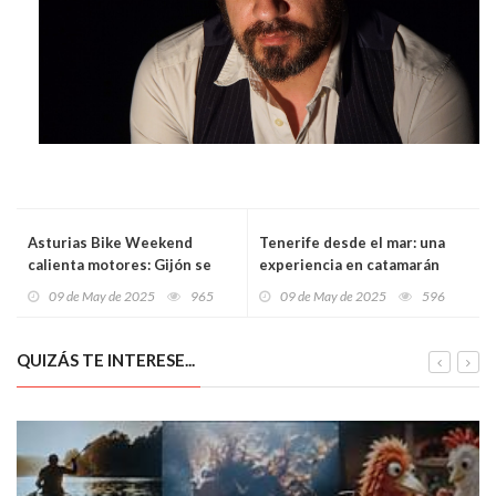
Asturias Bike Weekend
Tenerife desde el mar: una
calienta motores: Gijón se
experiencia en catamarán
prepara para acoger el mayor
que no olvidarás jamás
09 de May de 2025
965
09 de May de 2025
596
evento del norte dedicado al
mundo de la bicicleta
QUIZÁS TE INTERESE...