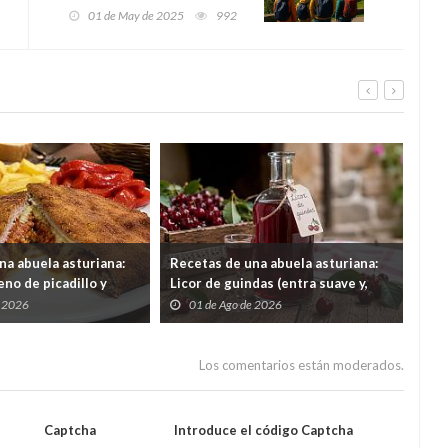
visitantes, más ingresos y
01 de May de 2025
992
un salto histórico en el
turismo rural
na abuela asturiana:
Recetas de una abuela asturiana:
El 
no de picadillo y
Licor de guindas (entra suave y,
un 
ra comer y quedar en
cuando quieres darte cuenta, tas
por
e 2026
01 de Ago de 2026
3
contando secretos familiares de
gas
1962)
Los comentarios están moderados.
Captcha
Introduce el código Captcha