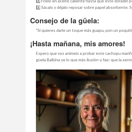
4️⃣ Fríelo en aceite caliente hasta que esté doradín 
5️⃣ Sácalo y déjalo reposar sobre papel absorbente. 
Consejo de la güela:
"Si quieres darle un toque más guapu, pon un poquitín 
¡Hasta mañana, mis amores!
Espero que vos animeis a probar este cachopu mariñan
güela Balbina ye lo que más ilusión-y fae: que la xent