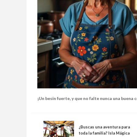
¡Un besín fuerte, y que no falte nunca una buena 
¿Buscas una aventura para
toda la familia? Isla Mágica