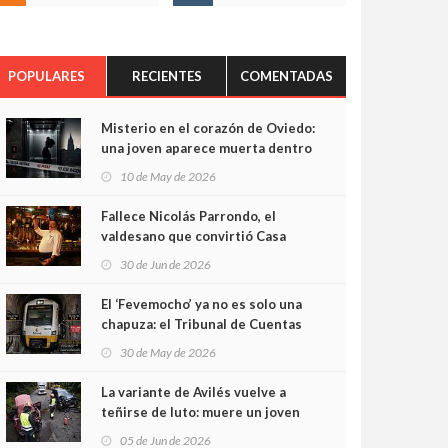
POPULARES
RECIENTES
COMENTADAS
Misterio en el corazón de Oviedo:
una joven aparece muerta dentro
del ascensor de su edificio y las
10 de May de 2026
cámaras captan sus últimos
minutos
Fallece Nicolás Parrondo, el
valdesano que convirtió Casa
Parrondo en un pedazo de
30 de Jun de 2026
Asturias en Madrid
El ‘Fevemocho’ ya no es solo una
chapuza: el Tribunal de Cuentas
cifra en casi 20 millones el
30 de May de 2026
sobrecoste de los trenes que no
cabían por los túneles
La variante de Avilés vuelve a
teñirse de luto: muere un joven
de 32 años en un violento choque
05 de Jun de 2026