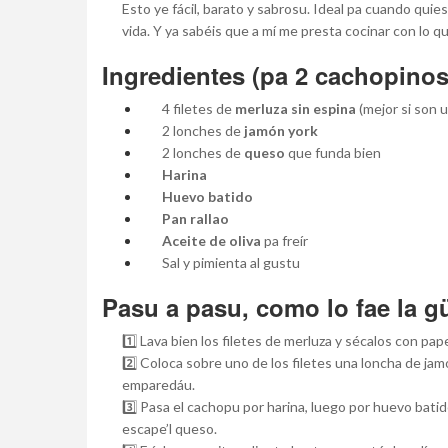
Esto ye fácil, barato y sabrosu. Ideal pa cuando quies
vida. Y ya sabéis que a mí me presta cocinar con lo 
Ingredientes (pa 2 cachopino
4 filetes de
merluza sin espina
(mejor si son 
2 lonches de
jamón york
2 lonches de
queso
que funda bien
Harina
Huevo batido
Pan rallao
Aceite de oliva
pa freír
Sal y pimienta al gustu
Pasu a pasu, como lo fae la g
1️⃣ Lava bien los filetes de merluza y sécalos con pape
2️⃣ Coloca sobre uno de los filetes una loncha de jam
emparedáu.
3️⃣ Pasa el cachopu por harina, luego por huevo batid
escape’l queso.