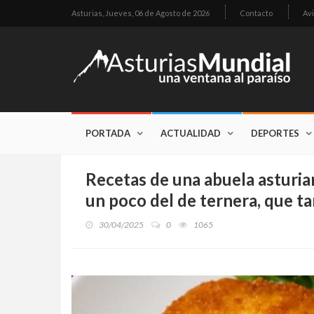
Asturias,
Jueves, 06 de Agosto de 2026
Contacto
Avi
PORTADA
ACTUALIDAD
DEPORTES
Recetas de una abuela asturia
un poco del de ternera, que t
30/04/2025
0
1065