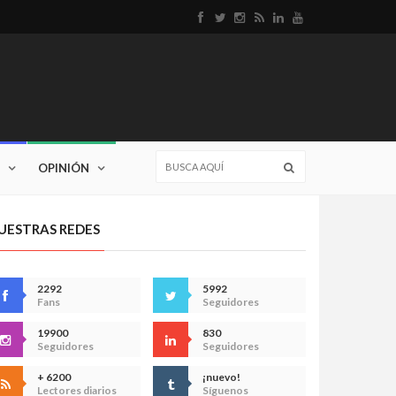
OPINIÓN
UESTRAS REDES
2292
5992
Fans
Seguidores
19900
830
Seguidores
Seguidores
+ 6200
¡nuevo!
Lectores diarios
Síguenos