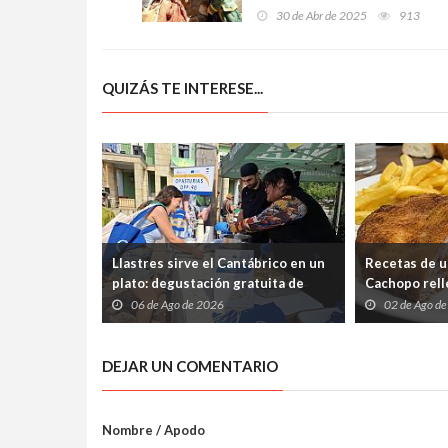
te espera con esta oferta
30 de Abr de 2025
913
irresistible
QUIZÁS TE INTERESE...
Llastres sirve el Cantábrico en un
Recetas de u
plato: degustación gratuita de
Cachopo relle
merluza a la sidra en el Mercáu
Cabrales (pa
06 de Ago de 2026
02 de Ago d
Marineru
silencio)
DEJAR UN COMENTARIO
Nombre / Apodo