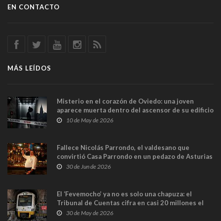
EN CONTACTO
MÁS LEÍDOS
Misterio en el corazón de Oviedo: una joven
aparece muerta dentro del ascensor de su edificio
y las cámaras captan sus últimos minutos
10 de May de 2026
Fallece Nicolás Parrondo, el valdesano que
convirtió Casa Parrondo en un pedazo de Asturias
en Madrid
30 de Jun de 2026
El ‘Fevemocho’ ya no es solo una chapuza: el
Tribunal de Cuentas cifra en casi 20 millones el
sobrecoste de los trenes que no cabían por los
30 de May de 2026
túneles