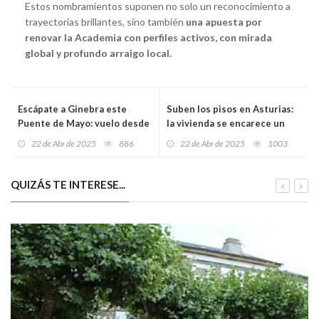
Estos nombramientos suponen no solo un reconocimiento a
trayectorias brillantes, sino también
una apuesta por
renovar la Academia con perfiles activos, con mirada
global y profundo arraigo local.
Escápate a Ginebra este
Suben los pisos en Asturias:
Puente de Mayo: vuelo desde
la vivienda se encarece un
Oviedo, hotel de diseño y
6,4% en el primer trimestre y
22 de Abr de 2025
886
22 de Abr de 2025
1003
paseo en barco incluido
el alquiler sube aún más
QUIZÁS TE INTERESE...