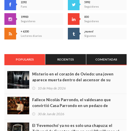
2292
5992
Fans
Seguidores
19900
830
Seguidores
Seguidores
+ 6200
¡nuevo!
Lectores diarios
Síguenos
POPULARES
RECIENTES
COMENTADAS
Misterio en el corazón de Oviedo: una joven
aparece muerta dentro del ascensor de su
edificio y las cámaras captan sus últimos minutos
10 de May de 2026
Fallece Nicolás Parrondo, el valdesano que
convirtió Casa Parrondo en un pedazo de
Asturias en Madrid
30 de Jun de 2026
El ‘Fevemocho’ ya no es solo una chapuza: el