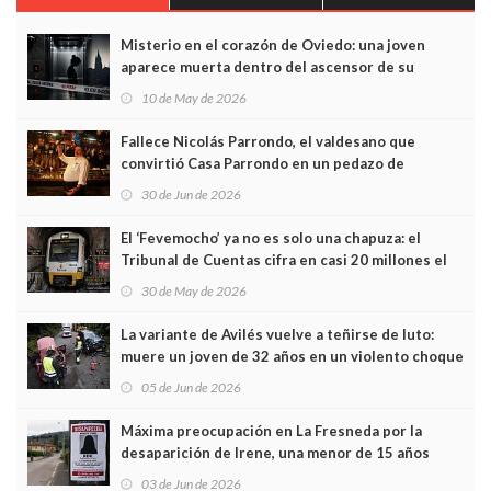
Misterio en el corazón de Oviedo: una joven
aparece muerta dentro del ascensor de su
edificio y las cámaras captan sus últimos minutos
10 de May de 2026
Fallece Nicolás Parrondo, el valdesano que
convirtió Casa Parrondo en un pedazo de
Asturias en Madrid
30 de Jun de 2026
El ‘Fevemocho’ ya no es solo una chapuza: el
Tribunal de Cuentas cifra en casi 20 millones el
sobrecoste de los trenes que no cabían por los
30 de May de 2026
túneles
La variante de Avilés vuelve a teñirse de luto:
muere un joven de 32 años en un violento choque
frontal
05 de Jun de 2026
Máxima preocupación en La Fresneda por la
desaparición de Irene, una menor de 15 años
03 de Jun de 2026