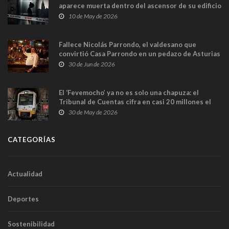
aparece muerta dentro del ascensor de su edificio
y las cámaras captan sus últimos minutos
10 de May de 2026
Fallece Nicolás Parrondo, el valdesano que
convirtió Casa Parrondo en un pedazo de Asturias
en Madrid
30 de Jun de 2026
El ‘Fevemocho’ ya no es solo una chapuza: el
Tribunal de Cuentas cifra en casi 20 millones el
sobrecoste de los trenes que no cabían por los
30 de May de 2026
túneles
CATEGORÍAS
Actualidad
Deportes
Sostenibilidad