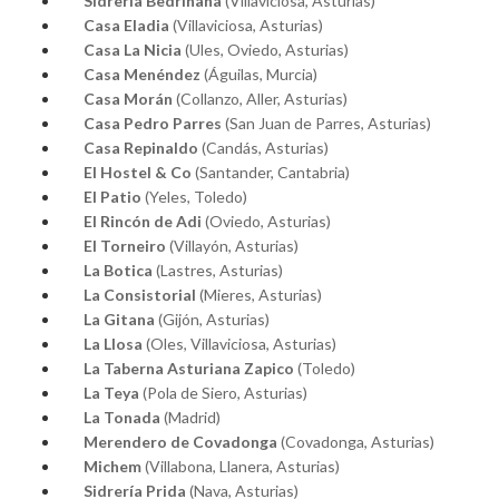
Sidrería Bedriñana
(Villaviciosa, Asturias)
Casa Eladia
(Villaviciosa, Asturias)
Casa La Nicia
(Ules, Oviedo, Asturias)
Casa Menéndez
(Águilas, Murcia)
Casa Morán
(Collanzo, Aller, Asturias)
Casa Pedro Parres
(San Juan de Parres, Asturias)
Casa Repinaldo
(Candás, Asturias)
El Hostel & Co
(Santander, Cantabria)
El Patio
(Yeles, Toledo)
El Rincón de Adi
(Oviedo, Asturias)
El Torneiro
(Villayón, Asturias)
La Botica
(Lastres, Asturias)
La Consistorial
(Mieres, Asturias)
La Gitana
(Gijón, Asturias)
La Llosa
(Oles, Villaviciosa, Asturias)
La Taberna Asturiana Zapico
(Toledo)
La Teya
(Pola de Siero, Asturias)
La Tonada
(Madrid)
Merendero de Covadonga
(Covadonga, Asturias)
Michem
(Villabona, Llanera, Asturias)
Sidrería Prida
(Nava, Asturias)