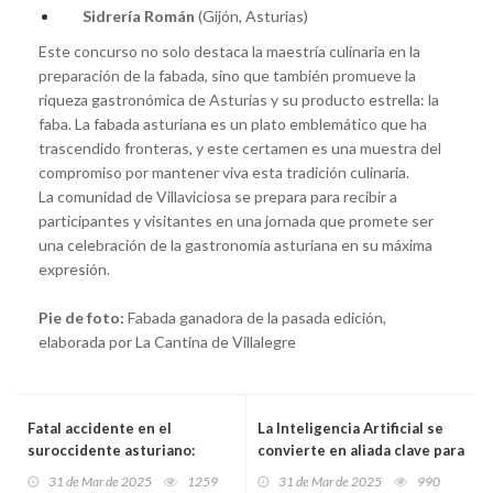
Sidrería Román
(Gijón, Asturias)
Este concurso no solo destaca la maestría culinaria en la
preparación de la fabada, sino que también promueve la
riqueza gastronómica de Asturias y su producto estrella: la
faba. La fabada asturiana es un plato emblemático que ha
trascendido fronteras, y este certamen es una muestra del
compromiso por mantener viva esta tradición culinaria.
La comunidad de Villaviciosa se prepara para recibir a
participantes y visitantes en una jornada que promete ser
una celebración de la gastronomía asturiana en su máxima
expresión.
Pie de foto:
Fabada ganadora de la pasada edición,
elaborada por La Cantina de Villalegre
Fatal accidente en el
La Inteligencia Artificial se
suroccidente asturiano:
convierte en aliada clave para
fallece un septuagenario
detectar precozmente el
31 de Mar de 2025
1259
31 de Mar de 2025
990