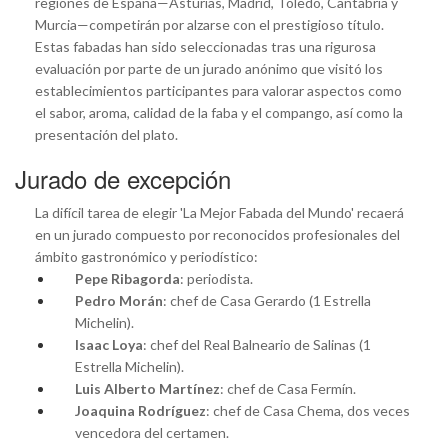
regiones de España—Asturias, Madrid, Toledo, Cantabria y
Murcia—competirán por alzarse con el prestigioso título.
Estas fabadas han sido seleccionadas tras una rigurosa
evaluación por parte de un jurado anónimo que visitó los
establecimientos participantes para valorar aspectos como
el sabor, aroma, calidad de la faba y el compango, así como la
presentación del plato.
Jurado de excepción
La difícil tarea de elegir 'La Mejor Fabada del Mundo' recaerá
en un jurado compuesto por reconocidos profesionales del
ámbito gastronómico y periodístico:
Pepe Ribagorda
: periodista.
Pedro Morán
: chef de Casa Gerardo (1 Estrella
Michelin).
Isaac Loya
: chef del Real Balneario de Salinas (1
Estrella Michelin).
Luis Alberto Martínez
: chef de Casa Fermín.
Joaquina Rodríguez
: chef de Casa Chema, dos veces
vencedora del certamen.