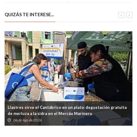
atrapado bajo su tractor en
cáncer colorrectal en España
Cangas del Narcea
QUIZÁS TE INTERESE...
Llastres sirve el Cantábrico en un plato: degustación gratuita
de merluza a la sidra en el Mercáu Marineru
06 de Ago de 2026