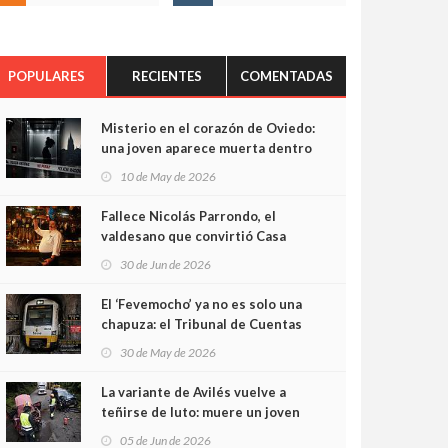
POPULARES
RECIENTES
COMENTADAS
Misterio en el corazón de Oviedo:
una joven aparece muerta dentro
del ascensor de su edificio y las
10 de May de 2026
cámaras captan sus últimos
minutos
Fallece Nicolás Parrondo, el
valdesano que convirtió Casa
Parrondo en un pedazo de
30 de Jun de 2026
Asturias en Madrid
El ‘Fevemocho’ ya no es solo una
chapuza: el Tribunal de Cuentas
cifra en casi 20 millones el
30 de May de 2026
sobrecoste de los trenes que no
cabían por los túneles
La variante de Avilés vuelve a
teñirse de luto: muere un joven
de 32 años en un violento choque
05 de Jun de 2026