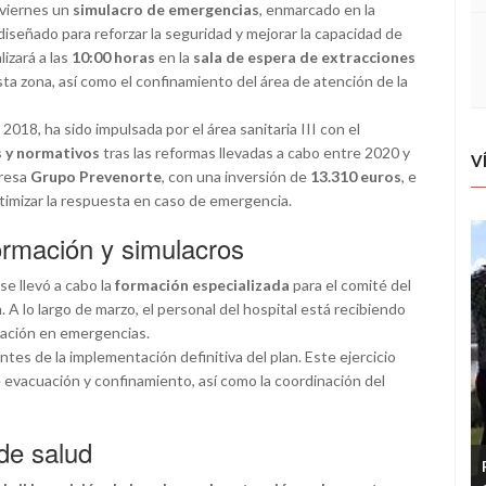
 viernes un
simulacro de emergencias
, enmarcado en la
 diseñado para reforzar la seguridad y mejorar la capacidad de
izará a las
10:00 horas
en la
sala de espera de extracciones
sta zona, así como el confinamiento del área de atención de la
018, ha sido impulsada por el área sanitaria III con el
s y normativos
tras las reformas llevadas a cabo entre 2020 y
V
presa
Grupo Prevenorte
, con una inversión de
13.310 euros
, e
timizar la respuesta en caso de emergencia.
ormación y simulacros
e llevó a cabo la
formación especializada
para el comité del
 A lo largo de marzo, el personal del hospital está recibiendo
uación en emergencias.
tes de la implementación definitiva del plan. Este ejercicio
e evacuación y confinamiento, así como la coordinación del
 de salud