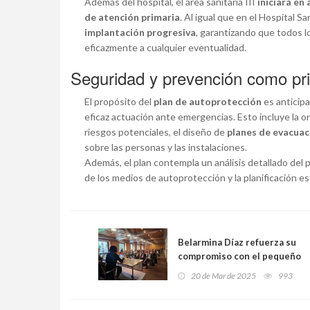
Además del hospital, el área sanitaria III
iniciará en 
de atención primaria
. Al igual que en el Hospital 
implantación progresiva
, garantizando que todos l
eficazmente a cualquier eventualidad.
Seguridad y prevención como pri
El propósito del
plan de autoprotección
es anticipa
eficaz actuación ante emergencias. Esto incluye la or
riesgos potenciales, el diseño de
planes de evacuac
sobre las personas y las instalaciones.
Además, el plan contempla un análisis detallado del p
de los medios de autoprotección y la planificación e
Belarmina Díaz refuerza su
compromiso con el pequeño
comercio: “Es el latido vital
20 de Mar de 2025
993
de nuestros pueblos y
ciudades”