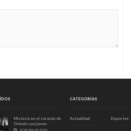
ÍDOS
CATEGORÍAS
Misterio en el corazón de
Actualidad
Deportes
Oviedo: una joven
aparece muerta dentro
10 de May de 2026