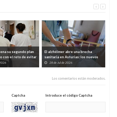
rena su segundo plan
El alzhéimer abre una brecha
Cab
o con el reto de evitar
sanitaria en Asturias: los nuevos
mil
entes queden
fármacos llegarán, pero solo podrá
men
 2026
28 de Jul de 2026
2
tre Salud y Servicios
pagarlos quien tenga hasta 30.000
euros al año
Los comentarios están moderados.
Captcha
Introduce el código Captcha