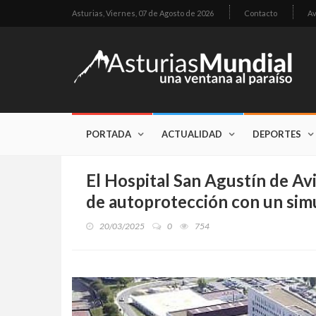
Asturias,
Viernes, 07 de Agosto de 2026
Contacto
Av
PORTADA
ACTUALIDAD
DEPORTES
El Hospital San Agustín de Av
de autoprotección con un sim
20/03/2025
0
754