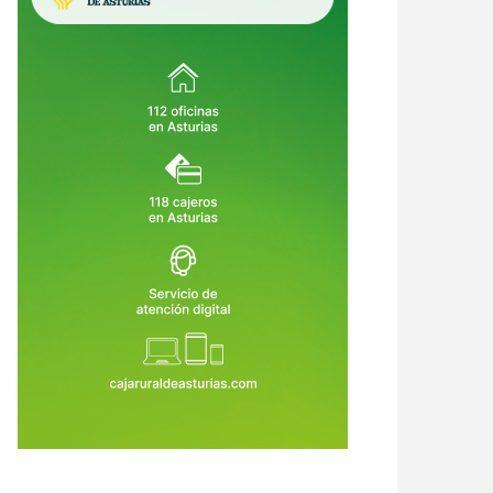
ueñes vuelve a empezar: 147
El Sespa asumirá la atención
lones, 13.500 metros más y al
sanitaria de los menores
os 26 meses de obras
internados en Sograndio ante el
8 de Jul de 2026
22 de Jun de 2026
aumento de casos complejos