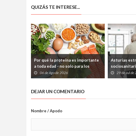
QUIZÁS TE INTERESE...
Por qué la proteína es importante
Asturias est
a toda edad - no solo para los
sociosanitari
deportistas
que los paci
06 de Ago de 2026
29 de Jul de
atrapados en
Sociales
DEJAR UN COMENTARIO
Nombre / Apodo