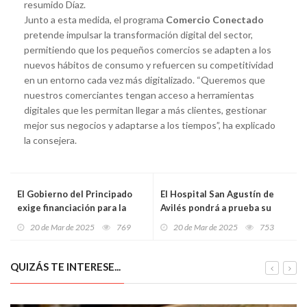
resumido Díaz.
Junto a esta medida, el programa
Comercio Conectado
pretende impulsar la transformación digital del sector,
permitiendo que los pequeños comercios se adapten a los
nuevos hábitos de consumo y refuercen su competitividad
en un entorno cada vez más digitalizado. “Queremos que
nuestros comerciantes tengan acceso a herramientas
digitales que les permitan llegar a más clientes, gestionar
mejor sus negocios y adaptarse a los tiempos”, ha explicado
la consejera.
El Gobierno del Principado
El Hospital San Agustín de
exige financiación para la
Avilés pondrá a prueba su
acogida de menores
nuevo plan de
20 de Mar de 2025
769
20 de Mar de 2025
753
migrantes y rechaza el
autoprotección con un
discurso xenófobo de la
simulacro de emergencias
extrema derecha
QUIZÁS TE INTERESE...