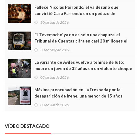
Fallece Nicolás Parrondo, el valdesano que
convirtió Casa Parrondo en un pedazo de
Asturias en Madrid
30 de Jun de 2026
El ‘Fevemocho’ ya no es solo una chapuza: el
Tribunal de Cuentas cifra en casi 20 millones el
sobrecoste de los trenes que no cabían por los
30 de May de 2026
túneles
La variante de Avilés vuelve a teñirse de luto:
muere un joven de 32 años en un violento choque
frontal
05 de Jun de 2026
Máxima preocupación en La Fresneda por la
desaparición de Irene, una menor de 15 años
03 de Jun de 2026
VÍDEO DESTACADO