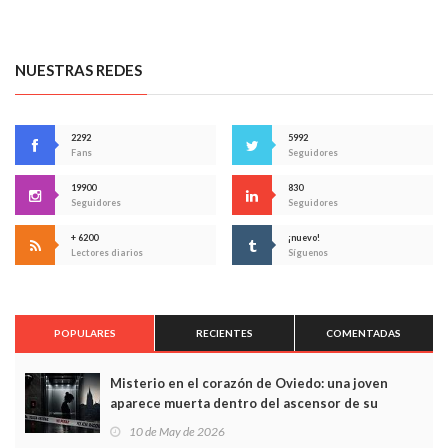
NUESTRAS REDES
2292
5992
Fans
Seguidores
19900
830
Seguidores
Seguidores
+ 6200
¡nuevo!
Lectores diarios
Síguenos
POPULARES
RECIENTES
COMENTADAS
Misterio en el corazón de Oviedo: una joven
aparece muerta dentro del ascensor de su
edificio y las cámaras captan sus últimos minutos
10 de May de 2026