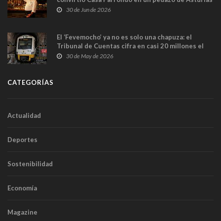
en Madrid
30 de Jun de 2026
El ‘Fevemocho’ ya no es solo una chapuza: el
Tribunal de Cuentas cifra en casi 20 millones el
sobrecoste de los trenes que no cabían por los
30 de May de 2026
túneles
CATEGORÍAS
Actualidad
Deportes
Sostenibilidad
Economía
Magazine