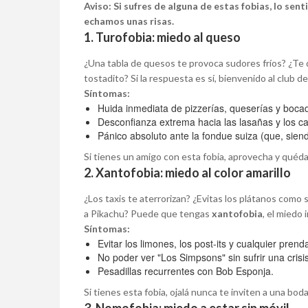
Aviso: Si sufres de alguna de estas fobias, lo s
echamos unas risas.
1. Turofobia: miedo al queso
¿Una tabla de quesos te provoca sudores fríos? ¿Te 
tostadito? Si la respuesta es sí, bienvenido al club de
Síntomas:
Huida inmediata de pizzerías, queserías y bocadi
Desconfianza extrema hacia las lasañas y los
Pánico absoluto ante la fondue suiza (que, siendo
Si tienes un amigo con esta fobia, aprovecha y quéda
2. Xantofobia: miedo al color amarillo
¿Los taxis te aterrorizan? ¿Evitas los plátanos com
a Pikachu? Puede que tengas
xantofobia
, el miedo i
Síntomas:
Evitar los limones, los post-its y cualquier pren
No poder ver "Los Simpsons" sin sufrir una crisi
Pesadillas recurrentes con Bob Esponja.
Si tienes esta fobia, ojalá nunca te inviten a una bod