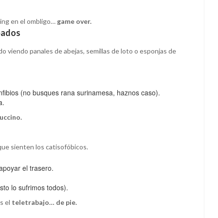
cing en el ombligo…
game over.
upados
do viendo panales de abejas, semillas de loto o esponjas de
anfibios (no busques rana surinamesa, haznos caso).
a.
uccino.
que sienten los catisofóbicos.
 apoyar el trasero.
to lo sufrimos todos).
es el
teletrabajo… de pie.