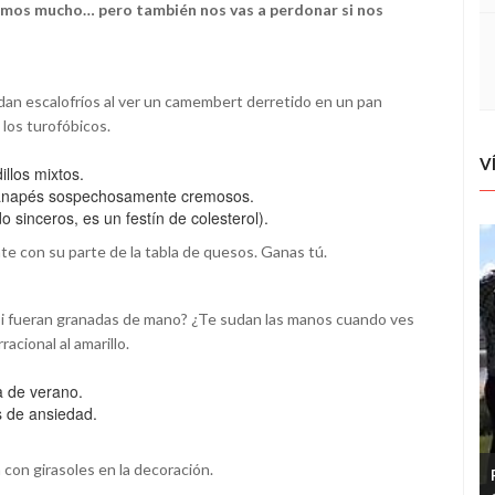
entimos mucho… pero también nos vas a perdonar si nos
dan escalofríos al ver un camembert derretido en un pan
 los turofóbicos.
V
llos mixtos.
 canapés sospechosamente cremosos.
 sinceros, es un festín de colesterol).
te con su parte de la tabla de quesos. Ganas tú.
o si fueran granadas de mano? ¿Te sudan las manos cuando ves
rracional al amarillo.
da de verano.
s de ansiedad.
a con girasoles en la decoración.