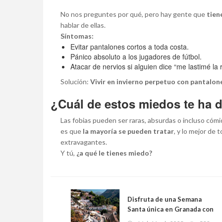
No nos preguntes por qué, pero hay gente que
tien
hablar de ellas.
Síntomas:
Evitar pantalones cortos a toda costa.
Pánico absoluto a los jugadores de fútbol.
Atacar de nervios si alguien dice “me lastimé la r
Solución:
Vivir en invierno perpetuo con pantalone
¿Cuál de estos miedos te ha d
Las fobias pueden ser raras, absurdas o incluso cóm
es que
la mayoría se pueden tratar
, y lo mejor de
extravagantes.
Y tú,
¿a qué le tienes miedo?
Disfruta de una Semana
Santa única en Granada con
entrada a un tablao