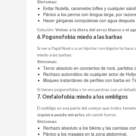
Síntomas:
Evitar Nutella, caramelos toffee y cualquier sá
Pánico a los perros con lengua larga, por razon
Hacer gárgaras compulsivas con agua después
Solución:
Volver a la dieta del arroz blanco y el ag
6. Pogonofobia: miedo a las barbas
Si ver a Papá Noel o a un hipster con bigote te hace 
miedo a las barbas.
Síntomas:
Terror absoluto en conciertos de rock, partidos 
Rechazo automático de cualquier actor de Holly
Bloqueo instantáneo de perfiles con barba en Ti
Si tienes pogonofobia y te encuentras con un leñado
7. Omfalofobia: miedo a los ombligos
El ombligo es esa parte del cuerpo que todos tenem
siquiera puede mirarlos
sin sentir horror.
Síntomas:
Rechazo absoluto a los bikinis y las camisas cor
Pánico a los masajes en la zona abdominal.