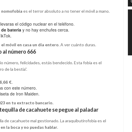
a
nomofobia
es el terror absoluto a no tener el móvil a mano.
evaras el código nuclear en el teléfono.
 de batería
y no hay enchufes cerca.
ikTok.
 el móvil en casa un día entero
. A ver cuánto duras.
o al número 666
o número, felicidades, estás bendecido. Esta fobia es el
 de la bestia”.
6,66 €.
las con este número.
miseta de Iron Maiden.
023 en tu extracto bancario.
tequilla de cacahuete se pegue al paladar
lla de cacahuete mal gestionado. La araquibutirofobia es el
 en la boca y no puedas hablar
.