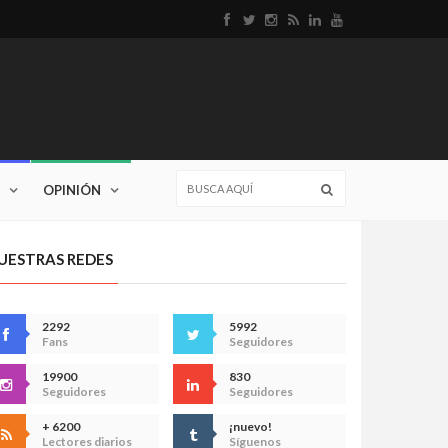
OPINIÓN
UESTRAS REDES
2292
5992
Fans
Seguidores
19900
830
Seguidores
Seguidores
+ 6200
¡nuevo!
Lectores diarios
Síguenos