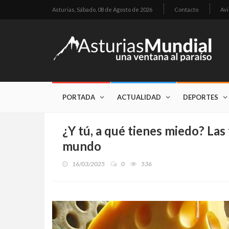
Asturias,
Sábado, 08 de Agosto de 2026
Contacto
Avi
PORTADA
ACTUALIDAD
DEPORTES
¿Y tú, a qué tienes miedo? Las
mundo
16/03/2025
0
536