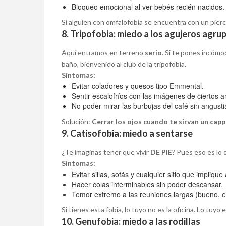
Bloqueo emocional al ver bebés recién nacidos.
Si alguien con omfalofobia se encuentra con un pier
8. Tripofobia: miedo a los agujeros agr
Aquí entramos en terreno
serio
. Si te pones incómo
baño, bienvenido al club de la tripofobia.
Síntomas:
Evitar coladores y quesos tipo Emmental.
Sentir escalofríos con las imágenes de ciertos 
No poder mirar las burbujas del café sin angusti
Solución:
Cerrar los ojos cuando te sirvan un capp
9. Catisofobia: miedo a sentarse
¿Te imaginas tener que vivir
DE PIE
? Pues eso es lo 
Síntomas:
Evitar sillas, sofás y cualquier sitio que implique
Hacer colas interminables sin poder descansar.
Temor extremo a las reuniones largas (bueno, es
Si tienes esta fobia, lo tuyo no es la oficina. Lo tuyo 
10. Genufobia: miedo a las rodillas