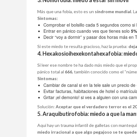
3. Nomofobia: miedo a estar sin móvil
Más que una fobia, esto es un
síndrome mundial
. L
Síntomas:
Comprobar el bolsillo cada 5 segundos como si ll
Entrar en pánico cuando ves que tienes solo
5%
Decir “voy a dormir” y pasar dos horas más en T
Si este miedo te resulta gracioso, haz la prueba:
deja
4. Hexakosioihexekontahexafobia: mied
Si leer ese nombre te ha dado más miedo que el propi
pánico total al
666
, también conocido como el “número
Síntomas:
Cambiar de canal si en la tele sale un precio de 
Evitar facturas, habitaciones de hotel o matrícu
Gritar ¡el demonio! si ves a alguien con una ca
Solución:
Aceptar que el verdadero terror es el 2
5. Araquibutirofobia: miedo a que la man
Aquí hay un trauma infantil de galletas con mantequi
miedo irracional a que algo pegajoso se te quede