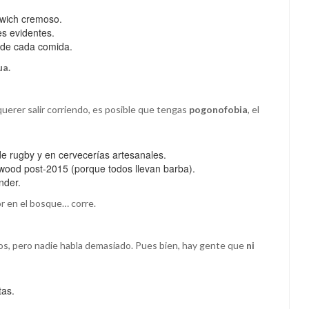
ndwich cremoso.
es evidentes.
 de cada comida.
ua.
querer salir corriendo, es posible que tengas
pogonofobia
, el
de rugby y en cervecerías artesanales.
wood post-2015 (porque todos llevan barba).
nder.
r en el bosque… corre.
os, pero nadie habla demasiado. Pues bien, hay gente que
ni
tas.