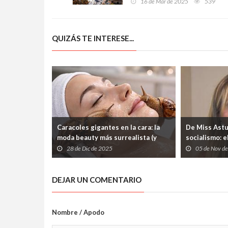
16 de Mar de 2025
539
flamenco
QUIZÁS TE INTERESE...
Caracoles gigantes en la cara: la
De Miss Astu
moda beauty más surrealista (y
socialismo: e
polémica) que promete juventud
nadie pidió
28 de Dic de 2025
05 de Nov d
eterna
DEJAR UN COMENTARIO
Nombre / Apodo