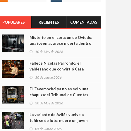
POPULARES
RECIENTES
COMENTADAS
Misterio en el corazón de Oviedo:
una joven aparece muerta dentro
del ascensor de su edificio y las
10 de May de 2026
cámaras captan sus últimos
minutos
Fallece Nicolás Parrondo, el
valdesano que convirtió Casa
Parrondo en un pedazo de
30 de Jun de 2026
Asturias en Madrid
El ‘Fevemocho’ ya no es solo una
chapuza: el Tribunal de Cuentas
cifra en casi 20 millones el
30 de May de 2026
sobrecoste de los trenes que no
cabían por los túneles
La variante de Avilés vuelve a
teñirse de luto: muere un joven
de 32 años en un violento choque
05 de Jun de 2026