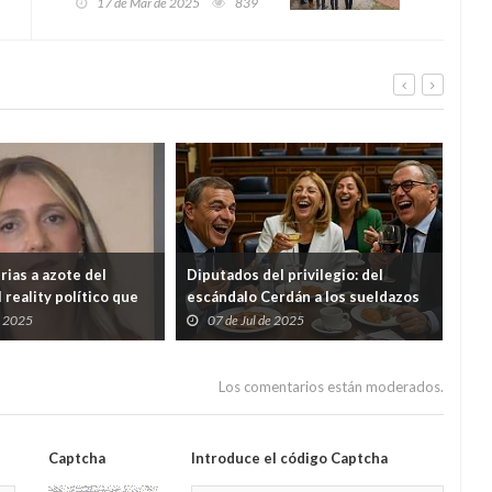
17 de Mar de 2025
839
de la memoria en Laviana
rias a azote del
Diputados del privilegio: del
El t
l reality político que
escándalo Cerdán a los sueldazos
Tru
blindados de una élite política
Eur
e 2025
07 de Jul de 2025
2
desconectada
Los comentarios están moderados.
Captcha
Introduce el código Captcha