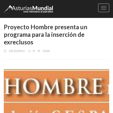
Naveg
Proyecto Hombre presenta un
programa para la inserción de
exreclusos
13/12/2011
0
2526