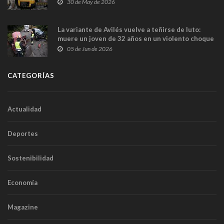
sobrecoste de los trenes que no cabían por los
30 de May de 2026
túneles
La variante de Avilés vuelve a teñirse de luto:
muere un joven de 32 años en un violento choque
frontal
05 de Jun de 2026
CATEGORÍAS
Actualidad
Deportes
Sostenibilidad
Economía
Magazine