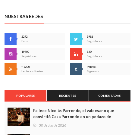
NUESTRAS REDES
2292
5992
Fans
Seguidores
19900
830
Seguidores
Seguidores
+ 6200
¡nuevo!
Lectores diarios
Síguenos
POPULARES
RECIENTES
COMENTADAS
Fallece Nicolás Parrondo, el valdesano que
convirtió Casa Parrondo en un pedazo de
Asturias en Madrid
30 de Jun de 2026