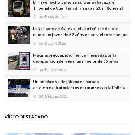
El ‘Fevemocho’ ya no es solo una chapuza: el
Tribunal de Cuentas cifra en casi 20 millones el
sobrecoste de los trenes que no cabían por los
30 de May de 2026
túneles
La variante de Avilés vuelve a teñirse de luto:
muere un joven de 32 años en un violento choque
frontal
05 de Jun de 2026
Máxima preocupación en La Fresneda por la
desaparición de Irene, una menor de 15 años
03 de Jun de 2026
Un hombre se desploma en parada
cardiorrespiratoria tras encararse con la Policía
Local en Luanco
24 de May de 2026
VÍDEO DESTACADO