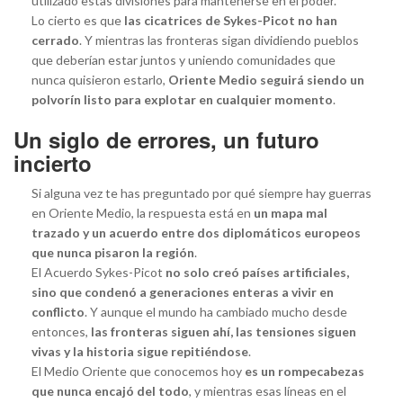
utilizado estas divisiones para mantenerse en el poder.
Lo cierto es que
las cicatrices de Sykes-Picot no han
cerrado
. Y mientras las fronteras sigan dividiendo pueblos
que deberían estar juntos y uniendo comunidades que
nunca quisieron estarlo,
Oriente Medio seguirá siendo un
polvorín listo para explotar en cualquier momento
.
Un siglo de errores, un futuro
incierto
Si alguna vez te has preguntado por qué siempre hay guerras
en Oriente Medio, la respuesta está en
un mapa mal
trazado y un acuerdo entre dos diplomáticos europeos
que nunca pisaron la región
.
El Acuerdo Sykes-Picot
no solo creó países artificiales,
sino que condenó a generaciones enteras a vivir en
conflicto
. Y aunque el mundo ha cambiado mucho desde
entonces,
las fronteras siguen ahí, las tensiones siguen
vivas y la historia sigue repitiéndose
.
El Medio Oriente que conocemos hoy
es un rompecabezas
que nunca encajó del todo
, y mientras esas líneas en el