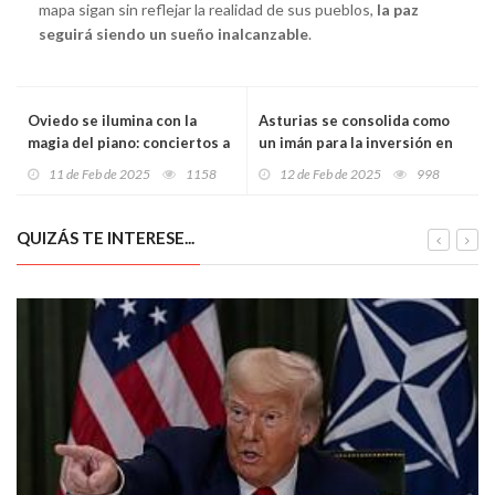
mapa sigan sin reflejar la realidad de sus pueblos,
la paz
seguirá siendo un sueño inalcanzable
.
Oviedo se ilumina con la
Asturias se consolida como
magia del piano: conciertos a
un imán para la inversión en
la luz de las velas este 14 de
startups con el mayor foro de
11 de Feb de 2025
1158
12 de Feb de 2025
998
febrero
financiación del norte de
España
QUIZÁS TE INTERESE...