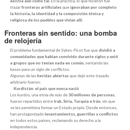
existía aún como tal
. En la práctica, lo que hicieron fue
trazar
fronteras artificiales
que
ignoraban por completo
la historia, la identidad y la composición étnica y
religiosa de los pueblos que vivían allí
.
Fronteras sin sentido: una bomba
de relojería
El problema fundamental de Sykes-Picot fue que
dividió a
comunidades que habían convivido durante siglos y unió
a grupos que no tenían nada en común
, sentando las
bases para un siglo de conflictos.
Algunas de las
heridas abiertas
que dejó este trazado
arbitrario fueron:
Kurdistán: el país que nunca nació
Los kurdos, una etnia de más de
30 millones de personas
,
fueron repartidos entre
Irak, Siria, Turquía e Irán
, sin que
se les permitiera formar un Estado propio. Desde entonces,
han protagonizado
levantamientos, guerrillas y conflictos
en todos estos países, reclamando su derecho a la
independencia.