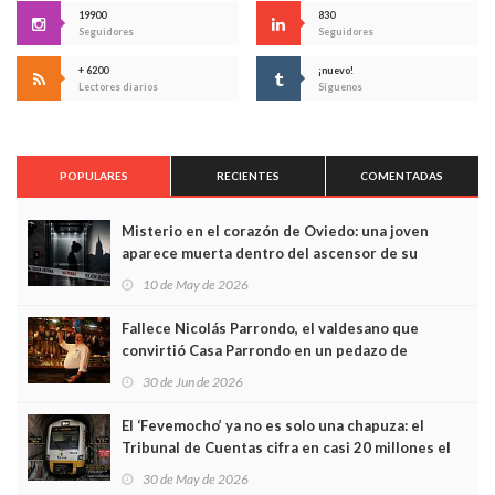
19900
830
Seguidores
Seguidores
+ 6200
¡nuevo!
Lectores diarios
Síguenos
POPULARES
RECIENTES
COMENTADAS
Misterio en el corazón de Oviedo: una joven
aparece muerta dentro del ascensor de su
edificio y las cámaras captan sus últimos minutos
10 de May de 2026
Fallece Nicolás Parrondo, el valdesano que
convirtió Casa Parrondo en un pedazo de
Asturias en Madrid
30 de Jun de 2026
El ‘Fevemocho’ ya no es solo una chapuza: el
Tribunal de Cuentas cifra en casi 20 millones el
sobrecoste de los trenes que no cabían por los
30 de May de 2026
túneles