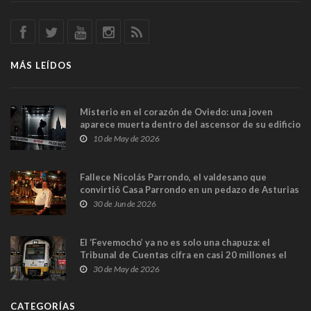
MÁS LEÍDOS
Misterio en el corazón de Oviedo: una joven
aparece muerta dentro del ascensor de su edificio
y las cámaras captan sus últimos minutos
10 de May de 2026
Fallece Nicolás Parrondo, el valdesano que
convirtió Casa Parrondo en un pedazo de Asturias
en Madrid
30 de Jun de 2026
El ‘Fevemocho’ ya no es solo una chapuza: el
Tribunal de Cuentas cifra en casi 20 millones el
sobrecoste de los trenes que no cabían por los
30 de May de 2026
túneles
CATEGORÍAS