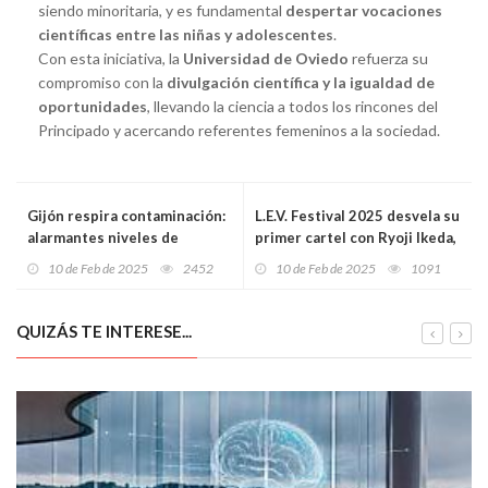
siendo minoritaria, y es fundamental
despertar vocaciones
científicas entre las niñas y adolescentes
.
Con esta iniciativa, la
Universidad de Oviedo
refuerza su
compromiso con la
divulgación científica y la igualdad de
oportunidades
, llevando la ciencia a todos los rincones del
Principado y acercando referentes femeninos a la sociedad.
Gijón respira contaminación:
L.E.V. Festival 2025 desvela su
alarmantes niveles de
primer cartel con Ryoji Ikeda,
benceno y partículas superan
Amnesia Scanner y una
10 de Feb de 2025
2452
10 de Feb de 2025
1091
los límites recomendados por
experiencia audiovisual única
la OMS
en Gijón
QUIZÁS TE INTERESE...