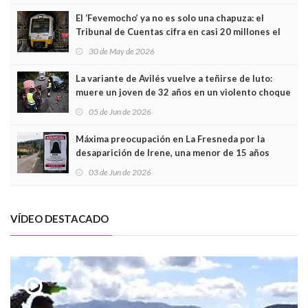
El ‘Fevemocho’ ya no es solo una chapuza: el
Tribunal de Cuentas cifra en casi 20 millones el
sobrecoste de los trenes que no cabían por los
30 de May de 2026
túneles
La variante de Avilés vuelve a teñirse de luto:
muere un joven de 32 años en un violento choque
frontal
05 de Jun de 2026
Máxima preocupación en La Fresneda por la
desaparición de Irene, una menor de 15 años
03 de Jun de 2026
VÍDEO DESTACADO