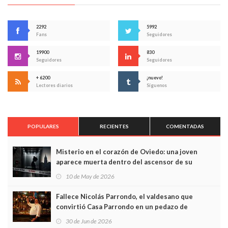
2292
5992
Fans
Seguidores
19900
830
Seguidores
Seguidores
+ 6200
¡nuevo!
Lectores diarios
Síguenos
POPULARES
RECIENTES
COMENTADAS
Misterio en el corazón de Oviedo: una joven
aparece muerta dentro del ascensor de su
edificio y las cámaras captan sus últimos minutos
10 de May de 2026
Fallece Nicolás Parrondo, el valdesano que
convirtió Casa Parrondo en un pedazo de
Asturias en Madrid
30 de Jun de 2026